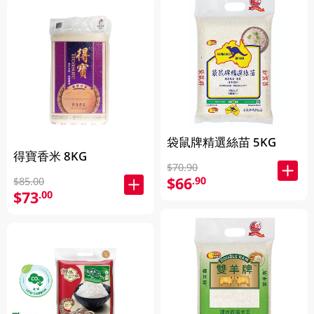
袋鼠牌精選絲苗 5KG
得寶香米 8KG
$70.90
$66
.90
$85.00
$73
.00