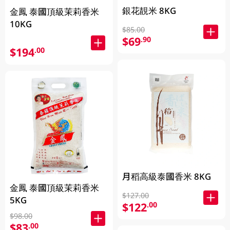
銀花靚米 8KG
金鳳 泰國頂級茉莉香米
10KG
$85.00
$69
.90
$194
.00
月稻高級泰國香米 8KG
金鳳 泰國頂級茉莉香米
$127.00
5KG
$122
.00
$98.00
$83
.00