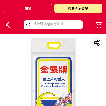
關閉
打開 App 落單
V
alid Until 30 June 2026