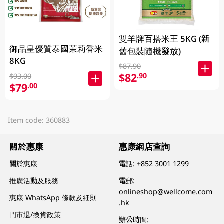
雙羊牌百搭米王 5KG (新
御品皇優質泰國茉莉香米
舊包裝隨機發放)
8KG
$87.90
$82
.90
$93.00
$79
.00
Item code: 360883
關於惠康
惠康網店查詢
關於惠康
電話:
+852 3001 1299
推廣活動及服務
電郵:
onlineshop@wellcome.com
惠康 WhatsApp 條款及細則
.hk
門市退/換貨政策
辦公時間: