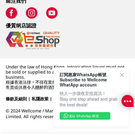
關注我們
優質纲店認證
Under the law of Hong Kong, intoxicating liquor must not
be sold or supplied to a minor (under 18) in the course of
訂閱惠康WhatsApp帳號
business.
Subscribe to Wellcome
根據香港法律，不得在業務過程中，向未成年人 (18 歲以下人士)
WhatApp account
售賣或供應令人醺醉的酒類。
快人一步接收至抵資訊！
條款及細則
|
私隱政策
|
DFI零售集團
Stay one step ahead and grab
the best deals!
© 2024 Wellcome / Market Place. The Dairy Farm Company
連結 WhatsApp 帳號
Limited. All rights reserved.