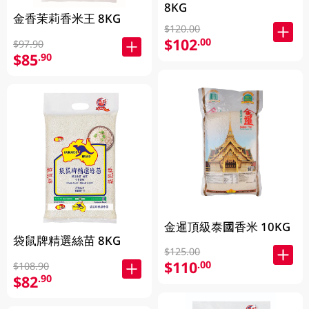
8KG
金香茉莉香米王 8KG
$120.00
$102
.00
$97.90
$85
.90
金暹頂級泰國香米 10KG
袋鼠牌精選絲苗 8KG
$125.00
$110
.00
$108.90
$82
.90