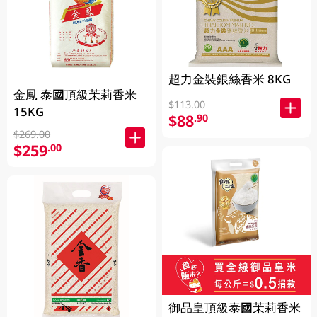
超力金裝銀絲香米 8KG
金鳳 泰國頂級茉莉香米
$113.00
15KG
$88
.90
$269.00
$259
.00
御品皇頂級泰國茉莉香米