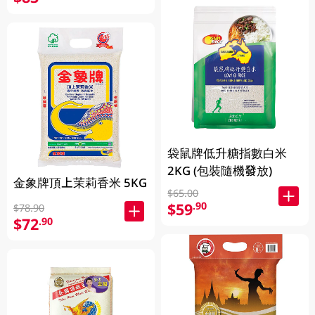
袋鼠牌低升糖指數白米
2KG (包裝隨機發放)
金象牌頂上茉莉香米 5KG
$65.00
$59
.90
$78.90
$72
.90