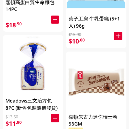
嘉頓高蛋白質生命麵包
14PC
菓子工房 牛乳蛋糕 (5+1
$18
.50
入) 96g
$15.90
$10
.00
Meadows三文治方包
8PC (新舊包裝隨機發貨)
嘉頓朱古力迷你瑞士卷
$13.50
$11
.90
56GM