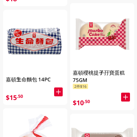
嘉頓櫻桃提子孖寶蛋糕
嘉頓生命麵包 14PC
75GM
2件$16
$15
.50
$10
.50