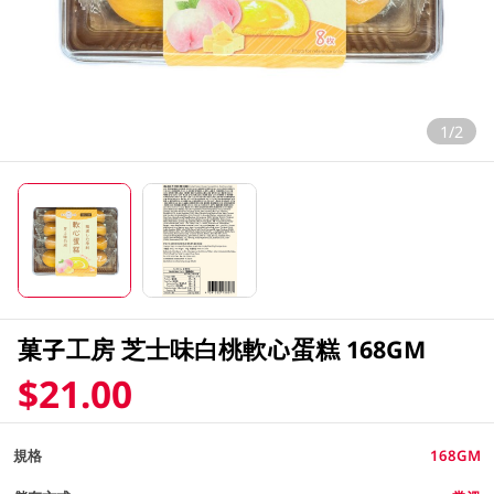
1/2
菓子工房 芝士味白桃軟心蛋糕 168GM
$21.00
規格
168GM