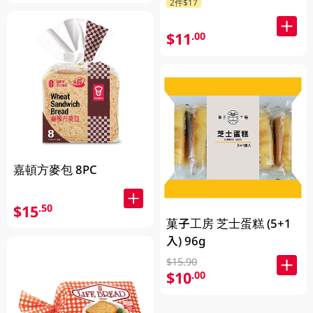
2件$17
$11
.00
嘉頓方麥包 8PC
$15
.50
菓子工房 芝士蛋糕 (5+1
入) 96g
$15.90
$10
.00