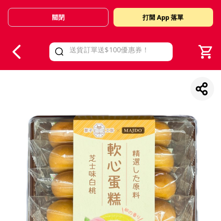
關閉
打開 App 落單
V
alid Until 30 June 2026