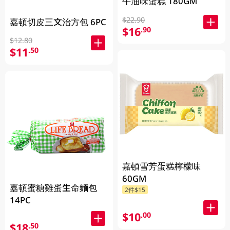
牛油味蛋糕 180GM
$22.90
嘉頓切皮三文治方包 6PC
$16
.90
$12.80
$11
.50
嘉頓雪芳蛋糕檸檬味
60GM
嘉頓蜜糖雞蛋生命麵包
2件$15
14PC
$10
.00
$18
.50