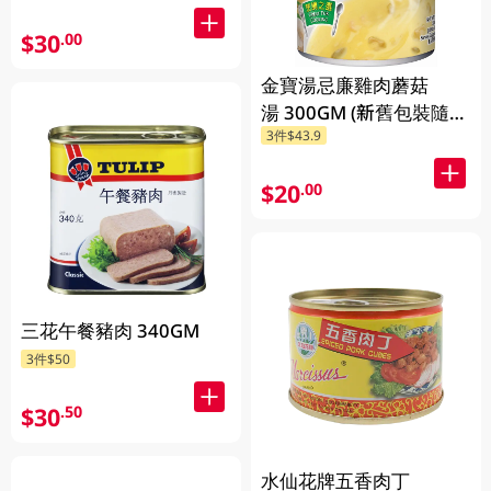
$30
.00
金寶湯忌廉雞肉蘑菇
湯 300GM (新舊包裝隨機
3件$43.9
發貨) (包裝隨機發放)
$20
.00
三花午餐豬肉 340GM
3件$50
$30
.50
水仙花牌五香肉丁