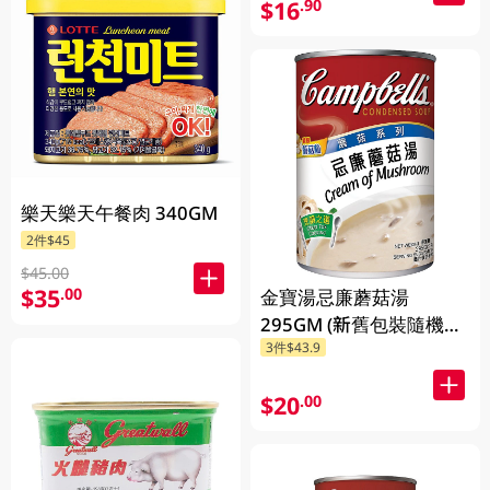
$16
.90
樂天樂天午餐肉 340GM
2件$45
$45.00
$35
.00
金寶湯忌廉蘑菇湯
295GM (新舊包裝隨機發
3件$43.9
貨) (包裝隨機發放)
$20
.00