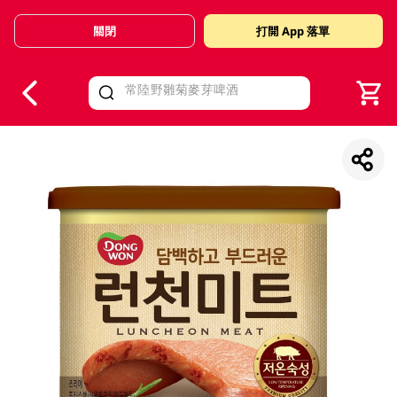
關閉
打開 App 落單
V
alid Until 30 June 2026