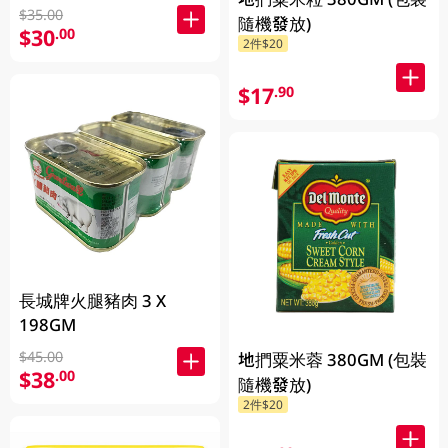
$35.00
隨機發放)
$30
.00
2件$20
$17
.90
長城牌火腿豬肉 3 X
198GM
$45.00
地捫粟米蓉 380GM (包裝
$38
.00
隨機發放)
2件$20