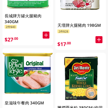
長城牌方罐火腿豬肉
340GM
天壇牌火腿豬肉 198GM
2件$40
2件$28
$27
.00
$17
.00
皇滋味午餐肉 340GM
地捫粟米粒 380GM (包裝