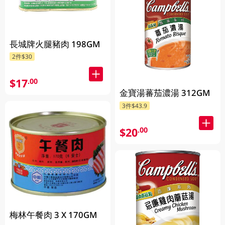
長城牌火腿豬肉 198GM
2件$30
$17
.00
金寶湯蕃茄濃湯 312GM
3件$43.9
$20
.00
梅林午餐肉 3 X 170GM