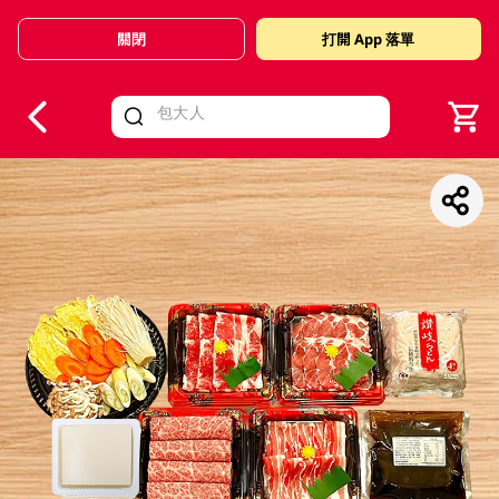
關閉
打開 App 落單
V
alid Until 30 June 2026