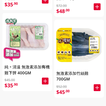
$35
.90
$72.00
$48
.00
純。清遠 無激素添加有機
雞下髀 400GM
無激素添加竹絲雞
700GM
$45.00
$35
.90
$52.00
$45
.00