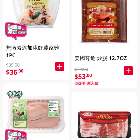
無激素添加冰鮮農家雞
1PC
美國尊遜 煙腸 12.7OZ
$39.00
$72.00
$36
.00
$53
.00
頭3件|新人價