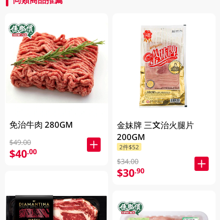
免治牛肉 280GM
金妹牌 三文治火腿片
200GM
$49.00
2件$52
$40
.00
$34.00
$30
.90