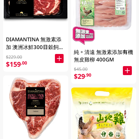
DIAMANTINA 無激素添
加 澳洲冰鮮300日穀飼和
純。清遠 無激素添加有機
牛肉眼扒SB4+ 200克
$229.00
無皮雞柳 400GM
$159
.00
$45.00
$29
.90