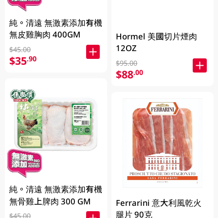
純。清遠 無激素添加有機
無皮雞胸肉 400GM
Hormel 美國切片煙肉
12OZ
$45.00
$35
.90
$95.00
$88
.00
純。清遠 無激素添加有機
無骨雞上脾肉 300 GM
Ferrarini 意大利風乾火
腿片 90克
$45.00