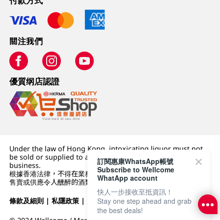
付款方式
關注我們
優質纲店認證
Under the law of Hong Kong, intoxicating liquor must not
be sold or supplied to a minor (under 18) in the course of
訂閱惠康WhatsApp帳號
business.
Subscribe to Wellcome
根據香港法律，不得在業務過程中，向未成年人 (18 歲以下人士)
WhatApp account
售賣或供應令人醺醉的酒類。
快人一步接收至抵資訊！
條款及細則
|
私隱政策
|
DFI零售集團
Stay one step ahead and grab
the best deals!