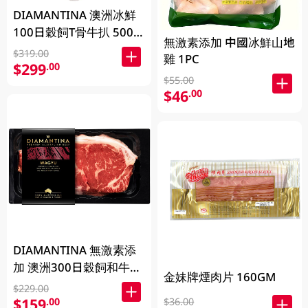
DIAMANTINA 澳洲冰鮮
100日穀飼T骨牛扒 500
無激素添加 中國冰鮮山地
克 (包裝隨機發貨)
$319.00
雞 1PC
$299
.00
$55.00
$46
.00
DIAMANTINA 無激素添
加 澳洲300日穀飼和牛西
金妹牌煙肉片 160GM
冷扒SB4+ 200克
$229.00
$159
.00
$36.00