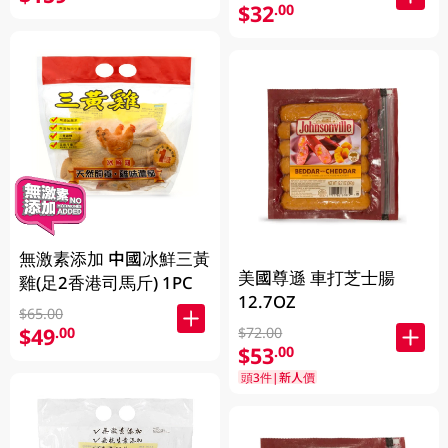
$32
.00
無激素添加 中國冰鮮三黃
美國尊遜 車打芝士腸
雞(足2香港司馬斤) 1PC
12.7OZ
$65.00
$49
.00
$72.00
$53
.00
頭3件|新人價