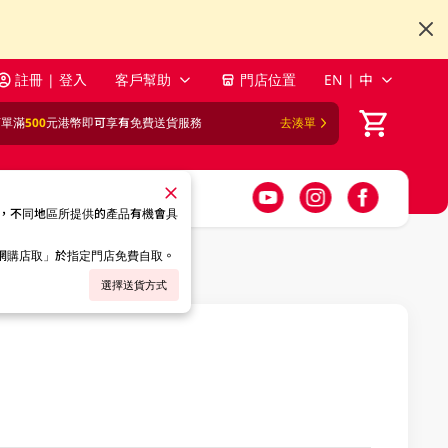
註冊 | 登入
客戶幫助
門店位置
EN | 中
訂單滿
500
元港幣即可享有免費送貨服務
去湊單
，不同地區所提供的產品有機會具
「網購店取」於指定門店免費自取。
選擇送貨方式