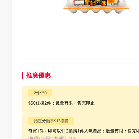
推廣優惠
2件$50
$50任揀2件；數量有限，售完即止
指定分類享$13換購
每買1件，即可以$13換購1件人氣產品；數量有限，售完
[换購]
鴻褔堂甘蔗汁 1LT