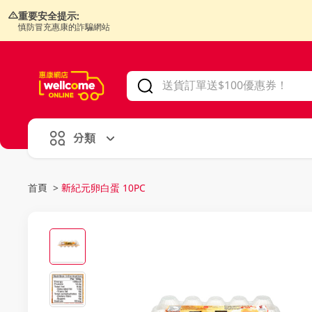
重要安全提示:
慎防冒充惠康的詐騙網站
V
alid Until 30 June 2026
分類
首頁
>
新紀元卵白蛋 10PC