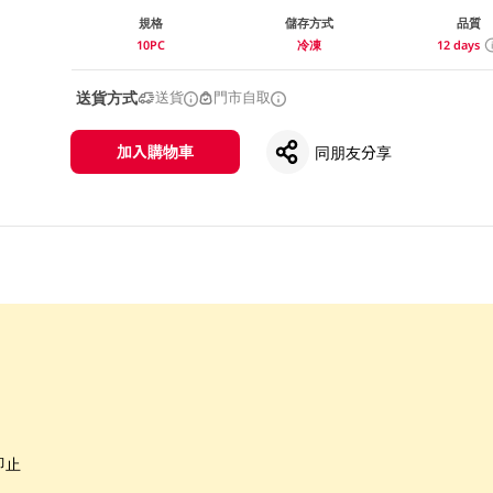
規格
儲存方式
品質
10PC
冷凍
12 days
送貨方式
送貨
門市自取
加入購物車
同朋友分享
即止