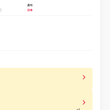
產地
日本
x1