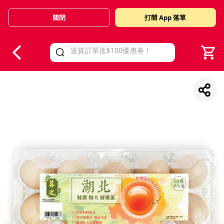
關閉
打開 App 落單
V
alid Until 30 June 2026