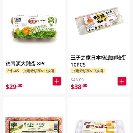
玉子之家日本極濃鮮雞蛋
德青源大雞蛋 8PC
10PCS
2件$45
指定分類享$13換購
指定分類享$13換購
$46.00
$29
$38
.00
.00