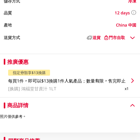
儲存方式
冷凍
12 days
品質
產地
China 中國
送貨方式
送貨
門市自取
推廣優惠
指定分類享$13換購
每買1件，即可以$13換購1件人氣產品；數量有限，售完即止
[换購]
鴻褔堂甘蔗汁 1LT
x1
商品詳情
照片僅供參考。