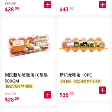
$31.00
$28
$43
.00
.00
周氏新加坡雞蛋10隻裝
新紀元啡蛋 10PC
500GM
2件$50
指定分類享$13換購
指定分類享$13換購
$36
.00
$44.00
$28
.00