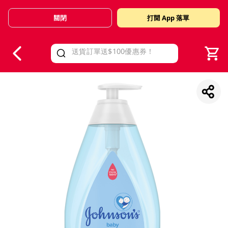
關閉
打開 App 落單
V
alid Until 30 June 2026