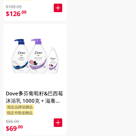
$188.00
$126
.00
Dove多芬葡萄籽&巴西莓
沐浴乳 1000克 + 滋養柔
指定品牌送贈品
嫰沐浴乳 1000克 + 隨機
指定分類送贈品
贈品 200克
$86.00
$69
.00