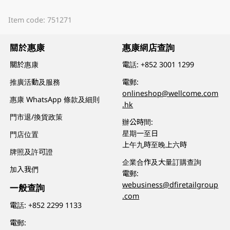
Item code: 751271
關於惠康
惠康網店查詢
關於惠康
電話:
+852 3001 1299
推廣活動及服務
電郵:
onlineshop@wellcome.com
惠康 WhatsApp 條款及細則
.hk
門市退/換貨政策
辦公時間:
星期一至日
門店位置
上午九時至晚上六時
牌照及許可證
企業合作及大量訂購查詢
加入我們
電郵:
webusiness@dfiretailgroup
一般查詢
.com
電話:
+852 2299 1133
電郵: