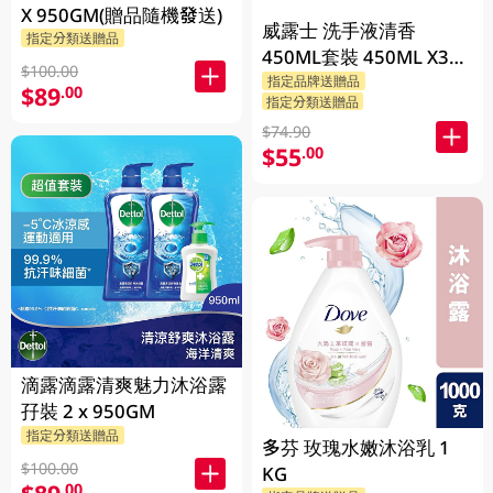
X 950GM(贈品隨機發送)
威露士 洗手液清香
指定分類送贈品
450ML套裝 450ML X3
$100.00
BP
指定品牌送贈品
$89
.00
指定分類送贈品
$74.90
$55
.00
滴露滴露清爽魅力沐浴露
孖裝 2 x 950GM
指定分類送贈品
多芬 玫瑰水嫩沐浴乳 1
$100.00
KG
.00