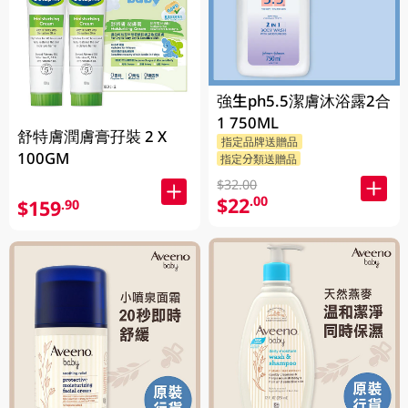
強生ph5.5潔膚沐浴露2合
1 750ML
舒特膚潤膚膏孖裝 2 X
指定品牌送贈品
100GM
指定分類送贈品
$32.00
$22
.00
$159
.90