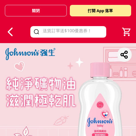
關閉
打開 App 落單
V
alid Until 30 June 2026