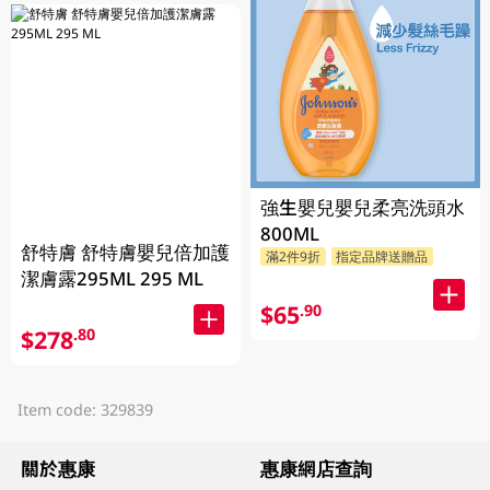
強生嬰兒嬰兒柔亮洗頭水
800ML
舒特膚 舒特膚嬰兒倍加護
滿2件9折
指定品牌送贈品
潔膚露295ML 295 ML
$65
.90
$278
.80
Item code: 329839
關於惠康
惠康網店查詢