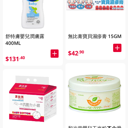
舒特膚嬰兒潤膚露
無比膏寶貝濕疹膏 15GM
400ML
$42
.90
$131
.40