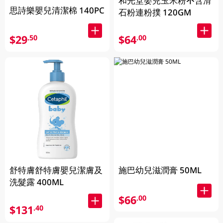
和光堂嬰兒玉米粉不含滑
思詩樂嬰兒清潔棉 140PC
石粉連粉撲 120GM
$29
$64
.50
.00
舒特膚舒特膚嬰兒潔膚及
施巴幼兒滋潤膏 50ML
洗髮露 400ML
$66
.00
$131
.40