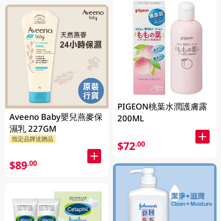
PIGEON桃葉水潤護膚露
Aveeno Baby嬰兒燕麥保
200ML
濕乳 227GM
指定品牌送贈品
$72
.00
$89
.00