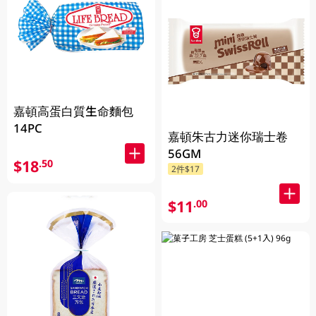
嘉頓高蛋白質生命麵包
14PC
嘉頓朱古力迷你瑞士卷
56GM
$18
.50
2件$17
$11
.00