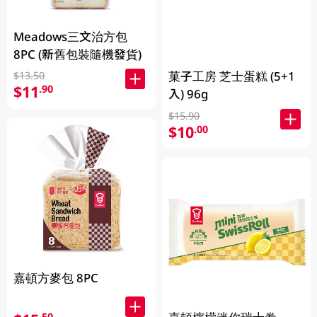
Meadows三文治方包
8PC (新舊包裝隨機發貨)
菓子工房 芝士蛋糕 (5+1
$13.50
$11
.90
入) 96g
$15.90
$10
.00
嘉頓方麥包 8PC
.50