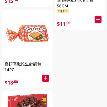
$15
嘉頓檸檬迷你瑞士卷
56GM
2件$17
$11
.00
嘉頓高纖維生命麵包
14PC
$18
.50