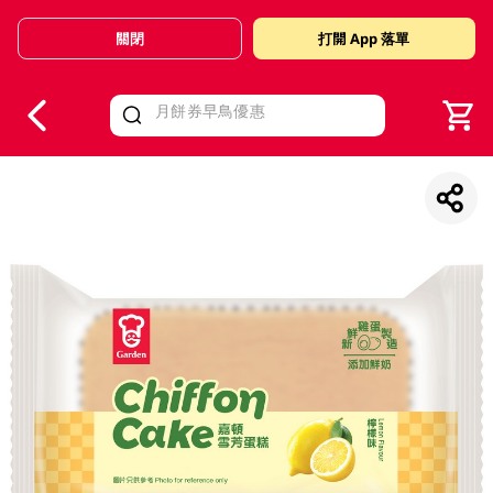
關閉
打開 App 落單
V
alid Until 30 June 2026