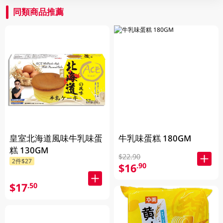
同類商品推薦
皇室北海道風味牛乳味蛋
牛乳味蛋糕 180GM
糕 130GM
$22.90
2件$27
$16
.90
$17
.50