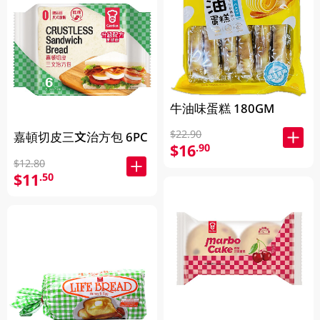
牛油味蛋糕 180GM
$22.90
嘉頓切皮三文治方包 6PC
$16
.90
$12.80
$11
.50