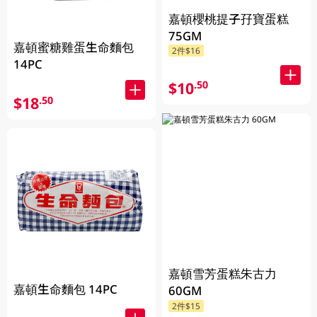
嘉頓櫻桃提子孖寶蛋糕
75GM
嘉頓蜜糖雞蛋生命麵包
2件$16
14PC
$10
.50
$18
.50
嘉頓雪芳蛋糕朱古力
嘉頓生命麵包 14PC
60GM
2件$15