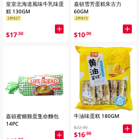
皇室北海道風味牛乳味蛋
嘉頓雪芳蛋糕朱古力
糕 130GM
60GM
2件$27
2件$15
$17
$10
.50
.00
牛油味蛋糕 180GM
嘉頓蜜糖雞蛋生命麵包
14PC
$22.90
$16
.90