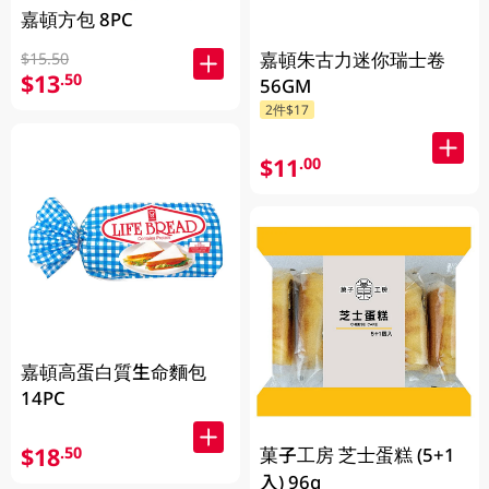
嘉頓方包 8PC
嘉頓朱古力迷你瑞士卷
$15.50
$13
.50
56GM
2件$17
$11
.00
嘉頓高蛋白質生命麵包
14PC
$18
.50
菓子工房 芝士蛋糕 (5+1
入) 96g