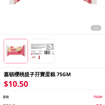
1/2
嘉頓櫻桃提子孖寶蛋糕 75GM
$10.50
規格
75GM