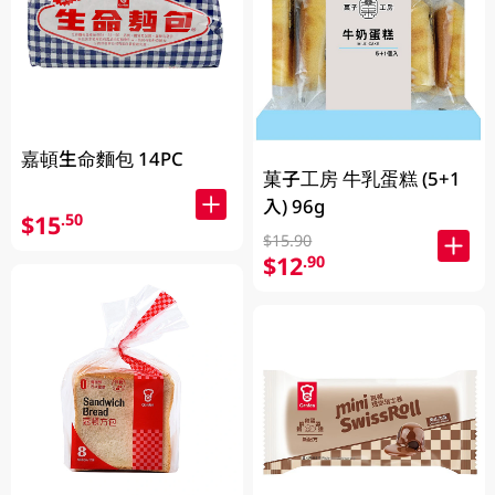
嘉頓生命麵包 14PC
菓子工房 牛乳蛋糕 (5+1
入) 96g
$15
.50
$15.90
$12
.90