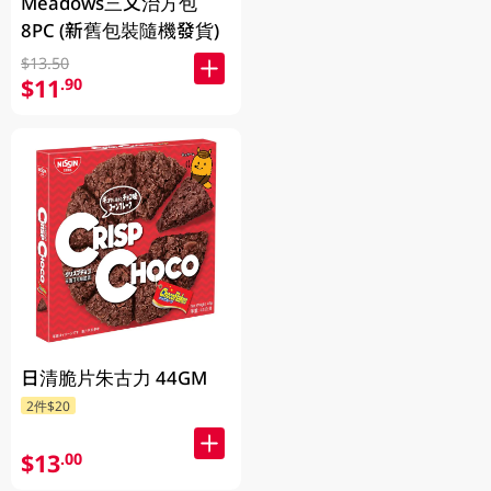
Meadows三文治方包
8PC (新舊包裝隨機發貨)
$13.50
$11
.90
日清脆片朱古力 44GM
2件$20
$13
.00