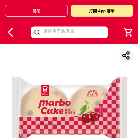
關閉
打開 App 落單
V
alid Until 30 June 2026