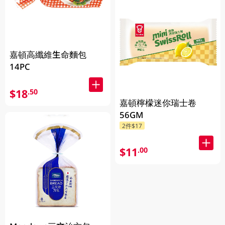
嘉頓高纖維生命麵包
14PC
$18
.50
嘉頓檸檬迷你瑞士卷
56GM
2件$17
$11
.00