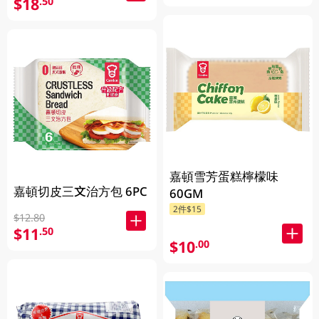
$18
.50
嘉頓雪芳蛋糕檸檬味
嘉頓切皮三文治方包 6PC
60GM
2件$15
$12.80
$11
.50
$10
.00