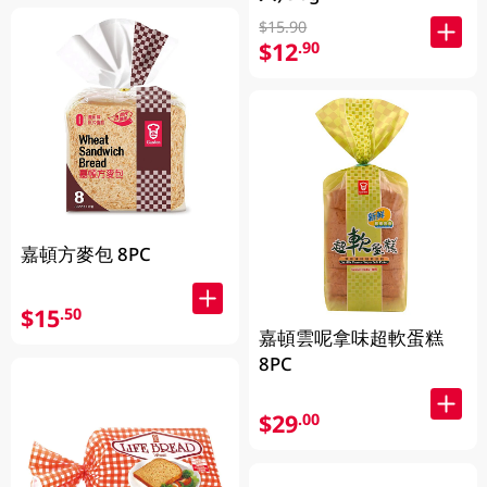
$15.90
$12
.90
嘉頓方麥包 8PC
$15
.50
嘉頓雲呢拿味超軟蛋糕
8PC
$29
.00