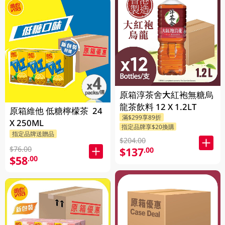
原箱淳茶舍大紅袍無糖烏
龍茶飲料 12 X 1.2LT
原箱維他 低糖檸檬茶 24
滿$299享89折
X 250ML
指定品牌享$20換購
指定品牌送贈品
$204.00
$76.00
$137
.00
$58
.00