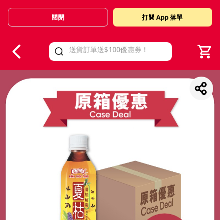
關閉
打開 App 落單
V
alid Until 30 June 2026