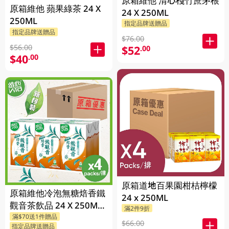
原箱維他 清心棧竹蔗茅根
原箱維他 蘋果綠茶 24 X
24 X 250ML
250ML
指定品牌送贈品
指定品牌送贈品
$76.00
$56.00
$52
.00
$40
.00
原箱道地百果園柑桔檸檬
原箱維他冷泡無糖焙香鐵
24 x 250ML
觀音茶飲品 24 X 250ML
滿2件9折
滿$70送1件贈品
(新舊包裝隨機發貨)
$66.00
指定品牌送贈品