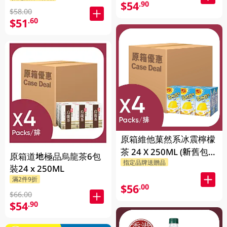
$54
.90
$58.00
$51
.60
原箱維他菓然系冰震檸檬
茶 24 X 250ML (新舊包裝
原箱道地極品烏龍茶6包
指定品牌送贈品
隨機發貨)
裝24 x 250ML
滿2件9折
$56
.00
$66.00
$54
.90