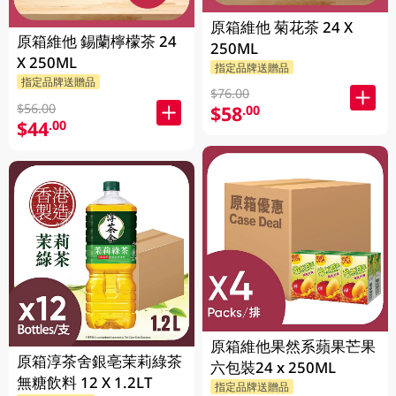
原箱維他 菊花茶 24 X
原箱維他 錫蘭檸檬茶 24
250ML
X 250ML
指定品牌送贈品
指定品牌送贈品
$76.00
$56.00
$58
.00
$44
.00
原箱維他果然系蘋果芒果
原箱淳茶舍銀亳茉莉綠茶
六包裝24 x 250ML
無糖飲料 12 X 1.2LT
指定品牌送贈品