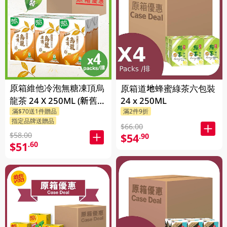
原箱維他冷泡無糖凍頂烏
原箱道地蜂蜜綠茶六包裝
龍茶 24 X 250ML (新舊包
24 x 250ML
滿$70送1件贈品
滿2件9折
裝隨機發貨)
指定品牌送贈品
$66.00
$58.00
$54
.90
$51
.60