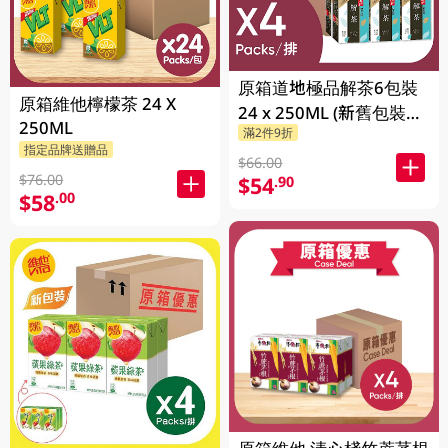
原箱道地極品解茶6包裝
原箱維他檸檬茶 24 X
24 x 250ML (新舊包裝隨
250ML
滿2件9折
機發貨)
指定品牌送贈品
$66.00
$76.00
$54
.90
$58
.00