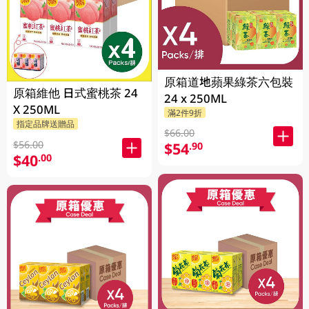
原箱道地蘋果綠茶六包裝
原箱維他 日式蜜桃茶 24
24 x 250ML
X 250ML
滿2件9折
指定品牌送贈品
$66.00
$56.00
$54
.90
$40
.00