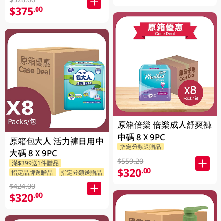
$375
.00
原箱倍樂 倍樂成人舒爽褲
中碼 8 X 9PC
原箱包大人 活力褲日用中
指定分類送贈品
大碼 8 X 9PC
$559.20
滿$399送1件贈品
$320
.00
指定品牌送贈品
指定分類送贈品
$424.00
$320
.00