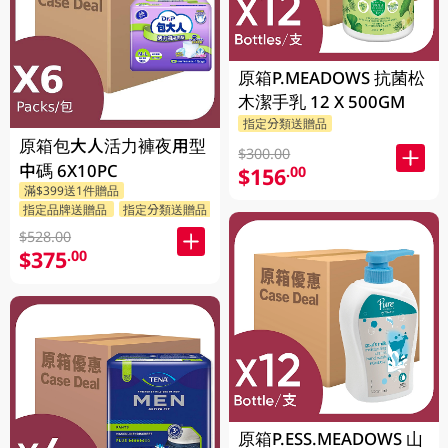
原箱P.MEADOWS 抗菌松
木潔手乳 12 X 500GM
指定分類送贈品
原箱包大人活力褲夜用型
$300.00
中碼 6X10PC
$156
.00
滿$399送1件贈品
指定品牌送贈品
指定分類送贈品
$528.00
$375
.00
原箱P.ESS.MEADOWS 山