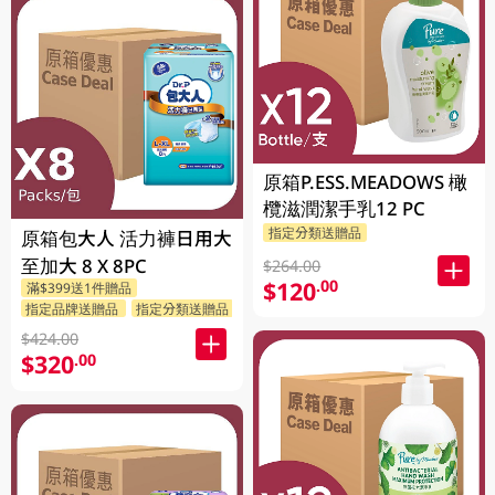
原箱P.ESS.MEADOWS 橄
欖滋潤潔手乳12 PC
指定分類送贈品
原箱包大人 活力褲日用大
至加大 8 X 8PC
$264.00
$120
.00
滿$399送1件贈品
指定品牌送贈品
指定分類送贈品
$424.00
$320
.00