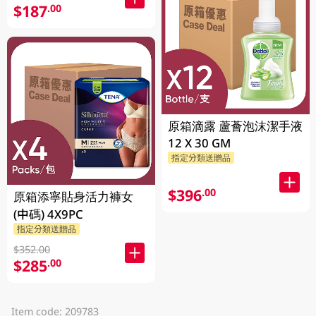
$187
.00
原箱滴露 蘆薈泡沫潔手液
12 X 30 GM
指定分類送贈品
$396
.00
原箱添寧貼身活力褲女
(中碼) 4X9PC
指定分類送贈品
$352.00
$285
.00
Item code: 209783