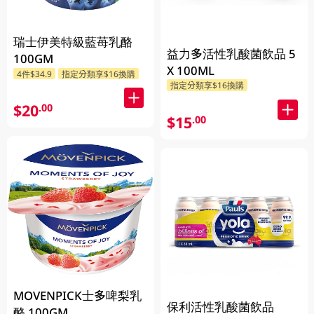
瑞士伊美特級藍苺乳酪
益力多活性乳酸菌飲品 5
100GM
X 100ML
4件$34.9
指定分類享$16換購
指定分類享$16換購
$20
.00
$15
.00
MOVENPICK士多啤梨乳
保利活性乳酸菌飲品
酪 100GM