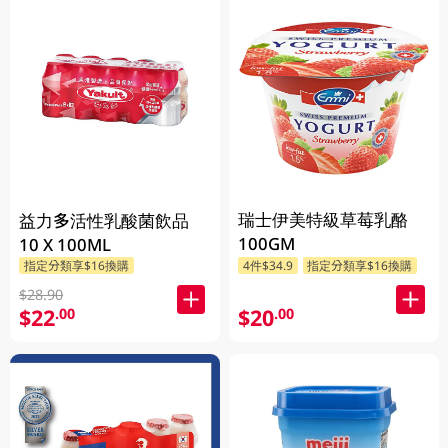
瑞士伊美特級草莓乳酪
益力多活性乳酸菌飲品
100GM
10 X 100ML
指定分類享$16換購
4件$34.9
指定分類享$16換購
$28.90
$22
$20
.00
.00