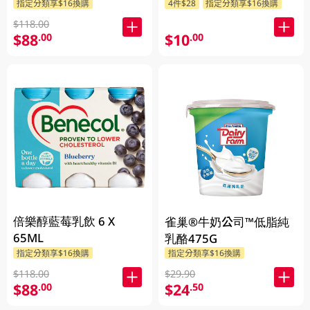
指定分類享$16換購
4件$28
指定分類享$16換購
$118.00
$88
$10
.00
.00
倍樂醇藍莓乳飲 6 X
雀巢®牛奶公司™低脂純
65ML
乳酪475G
指定分類享$16換購
指定分類享$16換購
$118.00
$29.90
$88
$24
.00
.50