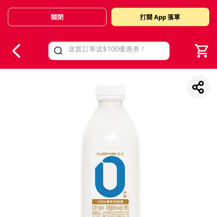
關閉
打開 App 落單
V
alid Until 30 June 2026