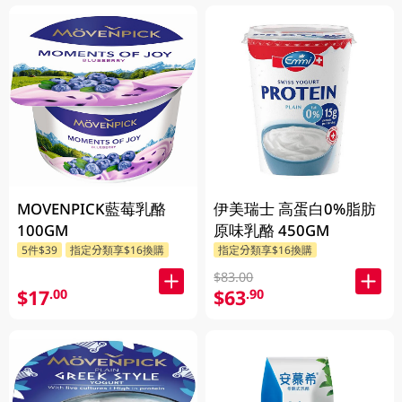
MOVENPICK藍莓乳酪
伊美瑞士 高蛋白0%脂肪
100GM
原味乳酪 450GM
5件$39
指定分類享$16換購
指定分類享$16換購
$83.00
$17
$63
.00
.90