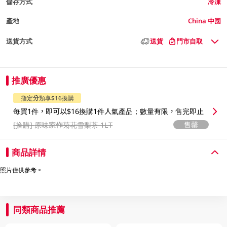
儲存方式
冷凍
產地
China 中國
送貨方式
送貨
門市自取
推廣優惠
指定分類享$16換購
每買1件，即可以$16換購1件人氣產品；數量有限，售完即止
售罄
[换購]
原味家作菊花雪梨茶 1LT
商品詳情
照片僅供參考。
同類商品推薦