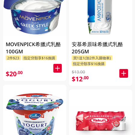
MOVENPICK希臘式乳酪
安慕希原味希臘式乳酪
100GM
205GM
2件$23
指定分類享$16換購
買1送1(加2件入購物車)
指定分類享$16換購
$13.00
$20
.00
$12
.00