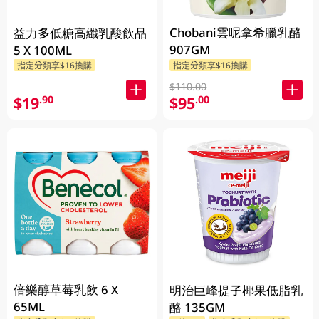
Chobani雲呢拿希臘乳酪
益力多低糖高纖乳酸飲品
907GM
5 X 100ML
指定分類享$16換購
指定分類享$16換購
$110.00
$19
$95
.90
.00
倍樂醇草莓乳飲 6 X
明治巨峰提子椰果低脂乳
65ML
酪 135GM