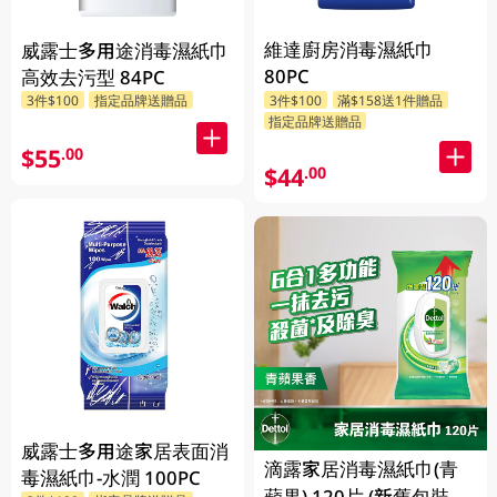
維達廚房消毒濕紙巾
威露士多用途消毒濕紙巾
80PC
高效去污型 84PC
3件$100
指定品牌送贈品
3件$100
滿$158送1件贈品
指定品牌送贈品
$55
.00
$44
.00
威露士多用途家居表面消
滴露家居消毒濕紙巾(青
毒濕紙巾-水潤 100PC
蘋果) 120片 (新舊包裝隨