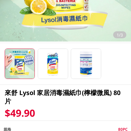
1/3
來舒 Lysol 家居消毒濕紙巾(檸檬微風) 80
片
$49.90
規格
80PC