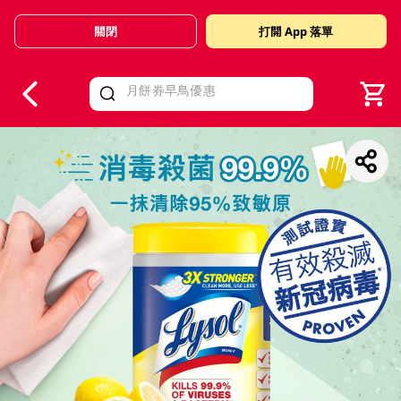
關閉
打開 App 落單
V
alid Until 30 June 2026