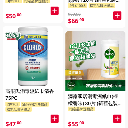
3件$100
指定品牌送贈品
2件$100.3
指定品牌送贈品
機發放)
$69.90
$50
.00
$66
.90
高樂氏消毒濕紙巾清香
滴露家居消毒濕紙巾(檸
75PC
檬香味) 80片 (新舊包裝隨
2件$62
滿$99送1件贈品
指定品牌送贈品
機發放)
指定品牌送贈品
$47
$55
.00
.00