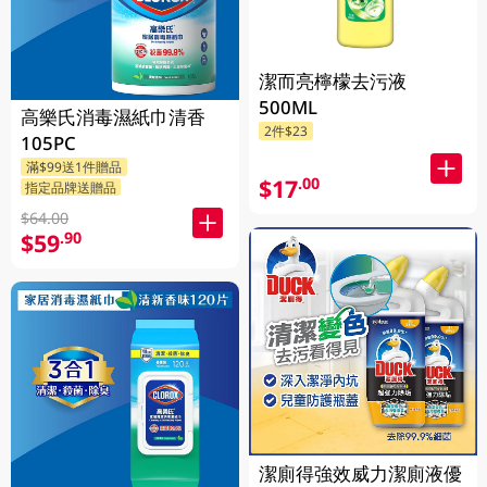
潔而亮檸檬去污液
500ML
高樂氏消毒濕紙巾清香
2件$23
105PC
滿$99送1件贈品
$17
.00
指定品牌送贈品
$64.00
$59
.90
潔廁得強效威力潔廁液優