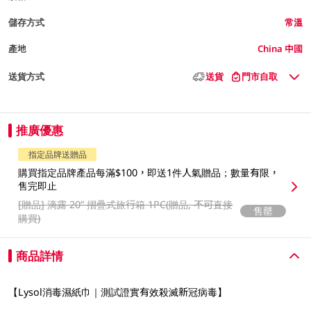
儲存方式
常溫
產地
China 中國
送貨方式
送貨
門市自取
推廣優惠
指定品牌送贈品
購買指定品牌產品每滿$100，即送1件人氣贈品；數量有限，
售完即止
[贈品]
滴露 20” 摺疊式旅行箱 1PC(贈品, 不可直接
售罄
購買)
商品詳情
【Lysol消毒濕紙巾｜測試證實有效殺滅新冠病毒】