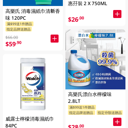
惠孖裝 2 X 750ML
高樂氏 消毒濕紙巾清新香
味 120PC
$26
.00
滿$99送1件贈品
指定品牌送贈品
$66.00
$59
.90
高樂氏漂白水檸檬味
2.8LT
滿$99送1件贈品
指定品牌送贈品
指定分類送贈品
威露士檸檬消毒濕紙巾
84PC
$28
.00