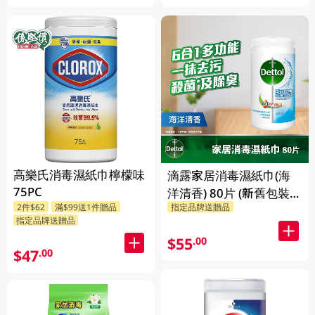
高樂氏消毒濕紙巾檸檬味
滴露家居消毒濕紙巾(海
75PC
洋清香) 80片 (新舊包裝隨
2件$62
滿$99送1件贈品
指定品牌送贈品
機發放)
指定品牌送贈品
$55
.00
$47
.00