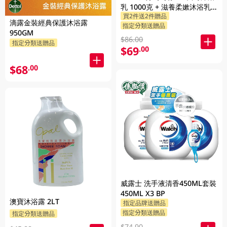
乳 1000克 + 滋養柔嫰沐浴乳
買2件送2件贈品
1000克 + 隨機贈品 200克
滴露金裝經典保護沐浴露
指定分類送贈品
950GM
$86.00
指定分類送贈品
$69
.00
$68
.00
威露士 洗手液清香450ML套裝
450ML X3 BP
澳寶沐浴露 2LT
指定品牌送贈品
指定分類送贈品
指定分類送贈品
$74.90