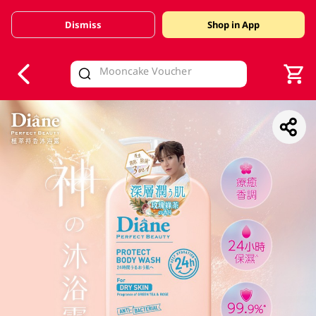
Dismiss
Shop in App
V
alid Until 30 June 2026