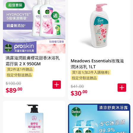
滴露滋潤親膚櫻花甜香沐浴乳
Meadows Essentials玫瑰滋
霜孖裝 2 X 950GM
潤沐浴乳 1LT
買2件送1件贈品
買1送1(加2件入購物車)
指定分類送贈品
指定分類送贈品
$100.00
$41.00
$89
.00
$30
.00