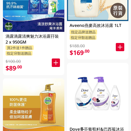
Aveeno燕麥高效沐浴露 1LT
指定品牌送贈品
滴露滴露清爽魅力沐浴露孖裝
指定分類送贈品
2 x 950GM
$188.00
買2件送1件贈品
$169
.00
指定分類送贈品
$100.00
$89
.00
Dove多芬葡萄籽&巴西莓沐浴