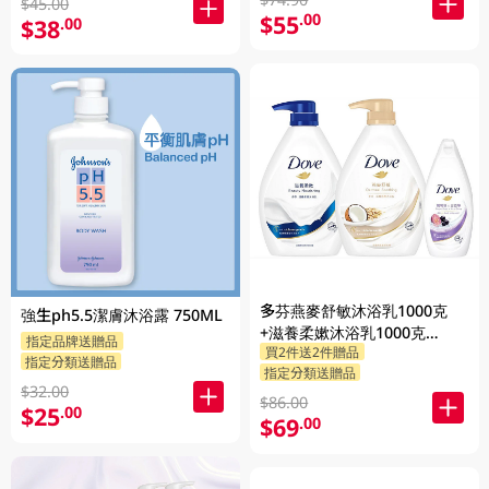
$45.00
$55
.00
$38
.00
多芬燕麥舒敏沐浴乳1000克
強生ph5.5潔膚沐浴露 750ML
+滋養柔嫰沐浴乳1000克
指定品牌送贈品
買2件送2件贈品
+Dove沐浴乳200克 (隨機發送)
指定分類送贈品
指定分類送贈品
1PK
$32.00
$86.00
$25
.00
$69
.00