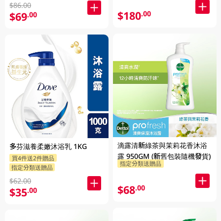
$86.00
$180
.00
$69
.00
滴露清新綠茶與茉莉花香沐浴
多芬滋養柔嫩沐浴乳 1KG
露 950GM (新舊包裝隨機發貨)
買4件送2件贈品
指定分類送贈品
指定分類送贈品
$62.00
$68
.00
$35
.00