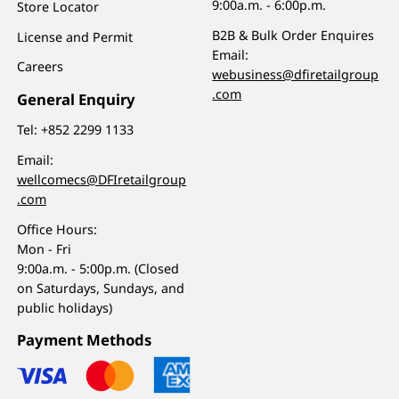
9:00a.m. - 6:00p.m.
Store Locator
B2B & Bulk Order Enquires
License and Permit
Email:
Careers
webusiness@dfiretailgroup
.com
General Enquiry
Tel:
+852 2299 1133
Email:
wellcomecs@DFIretailgroup
.com
Office Hours:
Mon - Fri
9:00a.m. - 5:00p.m. (Closed
on Saturdays, Sundays, and
public holidays)
Payment Methods