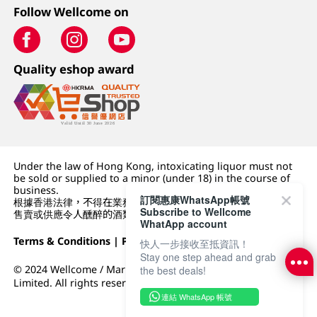
Follow Wellcome on
Quality eshop award
Under the law of Hong Kong, intoxicating liquor must not
be sold or supplied to a minor (under 18) in the course of
business.
訂閱惠康WhatsApp帳號
根據香港法律，不得在業務過程中，向未成年人 (18 歲以下人士)
Subscribe to Wellcome
售賣或供應令人醺醉的酒類。
WhatApp account
Terms & Conditions
|
Privacy Policy
|
DFI Retail Group
快人一步接收至抵資訊！
Stay one step ahead and grab
© 2024 Wellcome / Market Place. The Dairy Farm Company
the best deals!
Limited. All rights reserved.
連結 WhatsApp 帳號