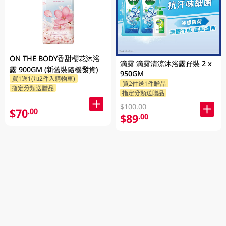
ON THE BODY香甜櫻花沐浴
滴露 滴露清涼沐浴露孖裝 2 x
露 900GM (新舊裝隨機發貨)
950GM
買1送1(加2件入購物車)
買2件送1件贈品
指定分類送贈品
指定分類送贈品
$100.00
$70
.00
$89
.00