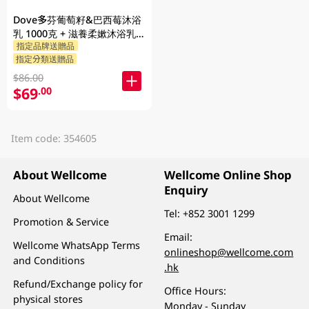
Dove多芬葡萄籽&巴西莓沐浴
乳 1000克 + 滋養柔嫰沐浴乳
指定品牌送贈品
1000克 + 隨機贈品 200克
指定分類送贈品
$86.00
$69
.00
Item code: 354605
About Wellcome
Wellcome Online Shop
Enquiry
About Wellcome
Tel:
+852 3001 1299
Promotion & Service
Email:
Wellcome WhatsApp Terms
onlineshop@wellcome.com
and Conditions
.hk
Refund/Exchange policy for
Office Hours:
physical stores
Monday - Sunday