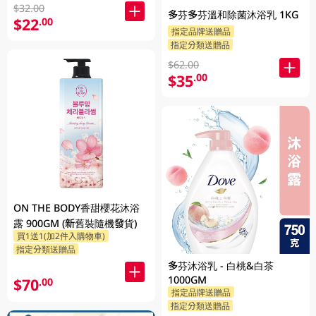
$32.00
多芬多芬溫和除菌沐浴乳 1KG
$22
.00
指定品牌送贈品
指定分類送贈品
$62.00
$35
.00
ON THE BODY香甜櫻花沐浴
露 900GM (新舊裝隨機發貨)
買1送1(加2件入購物車)
指定分類送贈品
多芬沐浴乳 - 白桃&白茶
1000GM
$70
.00
指定品牌送贈品
指定分類送贈品