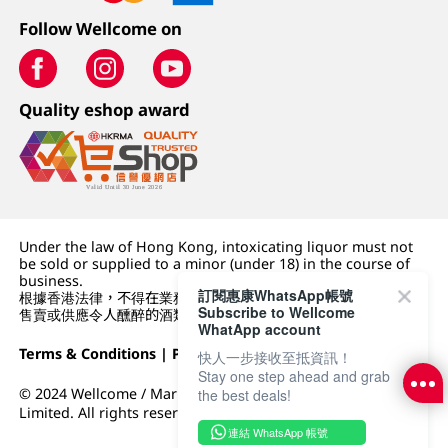
Follow Wellcome on
Quality eshop award
Under the law of Hong Kong, intoxicating liquor must not
be sold or supplied to a minor (under 18) in the course of
business.
訂閱惠康WhatsApp帳號
根據香港法律，不得在業務過程中，向未成年人 (18 歲以下人士)
Subscribe to Wellcome
售賣或供應令人醺醉的酒類。
WhatApp account
Terms & Conditions
|
Privacy Policy
|
DFI Retail Group
快人一步接收至抵資訊！
Stay one step ahead and grab
© 2024 Wellcome / Market Place. The Dairy Farm Company
the best deals!
Limited. All rights reserved.
連結 WhatsApp 帳號