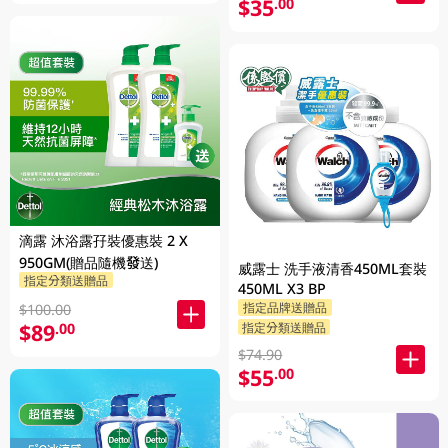
$35
.00
滴露 沐浴露孖裝優惠裝 2 X
950GM(贈品隨機發送)
威露士 洗手液清香450ML套裝
指定分類送贈品
450ML X3 BP
指定品牌送贈品
$100.00
$89
指定分類送贈品
.00
$74.90
$55
.00