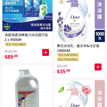
滴露滴露清爽魅力沐浴露孖裝
2 x 950GM
指定分類送贈品
多芬沐浴乳 - 薰衣草&洋甘菊
1000GM
$100.00
指定品牌送贈品
$89
.00
指定分類送贈品
$62.00
$35
.00