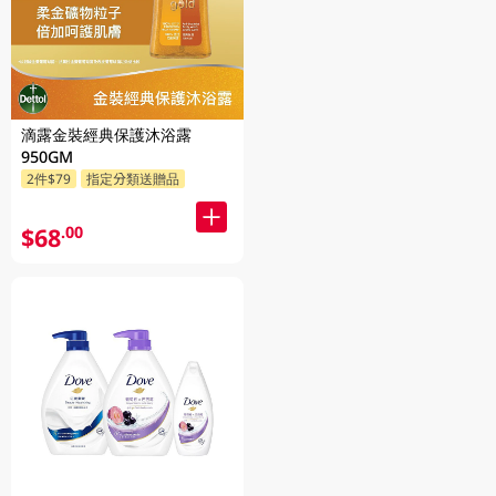
滴露金裝經典保護沐浴露
950GM
2件$79
指定分類送贈品
$68
.00