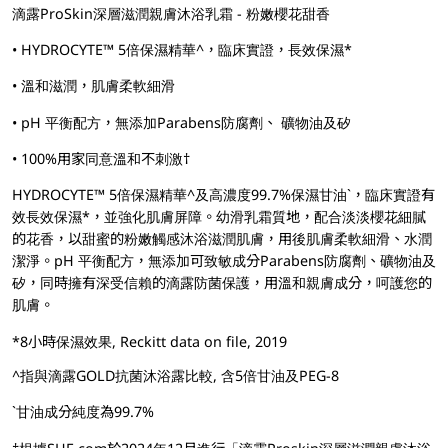
滴露ProSkin深層滋潤親膚沐浴乳霜 -​ 粉嫩櫻花甜香
• HYDROCYTE™ 5倍保濕精華^，臨床實證，長效保濕*
• 溫和滋潤，肌膚柔軟細滑
• pH 平衡配方，無添加Parabens防腐劑、 礦物油及矽
• 100%用家同意溫和不刺激†
HYDROCYTE™ 5倍保濕精華^及高濃度99.7%保濕甘油`，臨床實證有
效長效保濕*，並強化肌膚屏障。幼滑乳霜質地，配合淡淡櫻花細膩
的花香，以甜蜜的粉嫩觸感沐浴滋潤肌膚，用後肌膚柔軟細滑、水潤
潔淨。pH 平衡配方，無添加可致敏成分Parabens防腐劑、礦物油及
矽，同時擁有深受信賴的滴露防菌保護，用溫和親膚成分，呵護您的
肌膚。
*8小時保濕效果, Reckitt data on file, 2019
^指與滴露GOLD抗菌沐浴露比較, 含5倍甘油及PEG-8
`甘油成分純度為99.7%