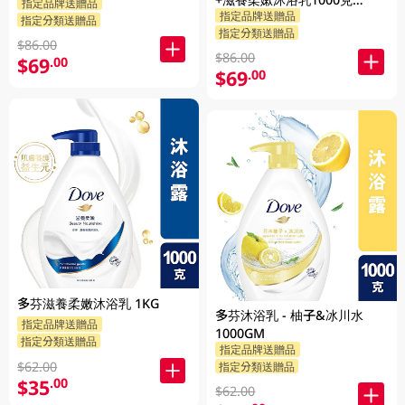
指定品牌送贈品
指定品牌送贈品
+Dove沐浴乳200克 (隨機發送)
指定分類送贈品
指定分類送贈品
1PK
$86.00
$86.00
$69
.00
$69
.00
多芬滋養柔嫩沐浴乳 1KG
多芬沐浴乳 - 柚子&冰川水
指定品牌送贈品
1000GM
指定分類送贈品
指定品牌送贈品
$62.00
指定分類送贈品
$35
.00
$62.00