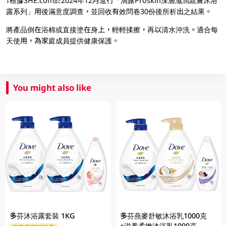
†根據SHE.com於2024年12月進行「滴露Proskin深層滋潤親膚沐浴
露系列」用後滿意度調查，並回收有效問卷30份後所析出之結果。
將產品倒在浴棉或直接塗在身上，輕輕揉擦，再以清水沖洗。適合每
天使用，為家庭成員提供健康保護。
You might also like
多芬沐浴露套裝 1KG
多芬燕麥舒敏沐浴乳1000克
+滋養柔嫰沐浴乳1000克