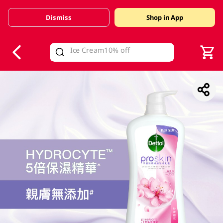
Dismiss
Shop in App
V
alid Until 30 June 2026