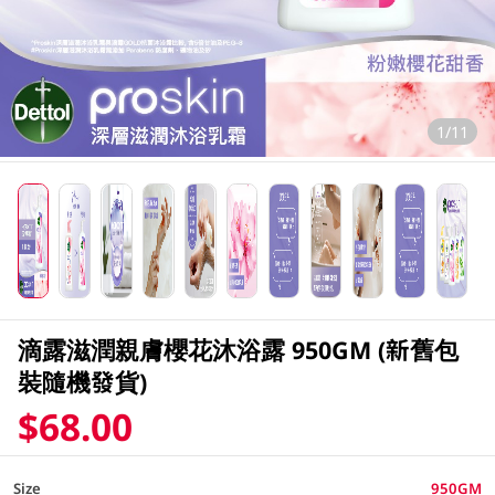
1/11
滴露滋潤親膚櫻花沐浴露 950GM (新舊包
裝隨機發貨)
$68.00
Size
950GM