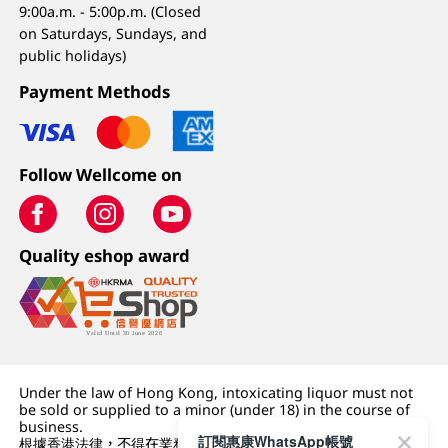
9:00a.m. - 5:00p.m. (Closed
on Saturdays, Sundays, and
public holidays)
Payment Methods
Follow Wellcome on
Quality eshop award
Under the law of Hong Kong, intoxicating liquor must not
be sold or supplied to a minor (under 18) in the course of
business.
訂閱惠康WhatsApp帳號
根據香港法律，不得在業務過程中，向未成年人 (18 歲以下人士)