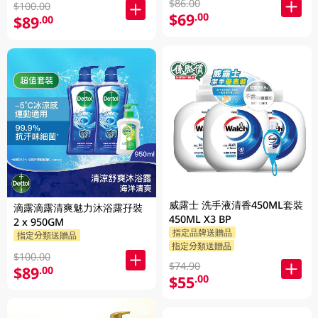
$86.00
$100.00
$69
.00
$89
.00
威露士 洗手液清香450ML套裝
滴露滴露清爽魅力沐浴露孖裝
450ML X3 BP
2 x 950GM
指定品牌送贈品
指定分類送贈品
指定分類送贈品
$100.00
$74.90
$89
.00
$55
.00