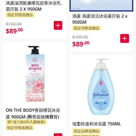
滴露滋潤親膚櫻花甜香沐浴乳
霜孖裝 2 X 950GM
指定分類送贈品
滴露 滴露清涼沐浴露孖裝 2 x
950GM
$100.00
指定分類送贈品
$89
.00
$100.00
$89
.00
ON THE BODY香甜櫻花沐浴
露 900GM (新舊裝隨機發貨)
買1送1(加2件入購物車)
強生特溫和沐浴露 750ML
指定分類送贈品
指定品牌送贈品