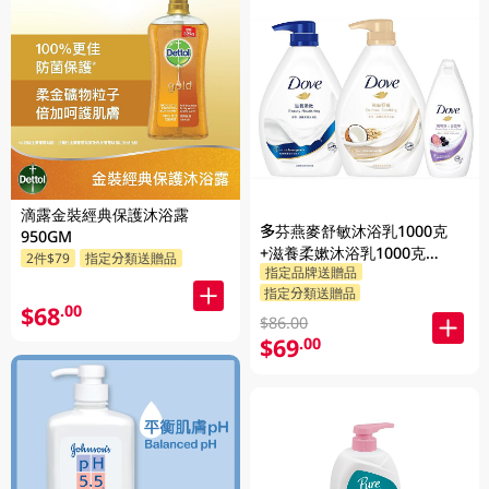
滴露金裝經典保護沐浴露
多芬燕麥舒敏沐浴乳1000克
950GM
+滋養柔嫰沐浴乳1000克
2件$79
指定分類送贈品
指定品牌送贈品
+Dove沐浴乳200克 (隨機發送)
指定分類送贈品
1PK
$68
.00
$86.00
$69
.00