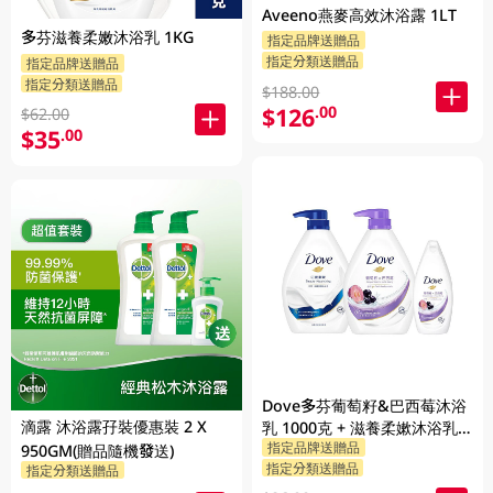
Aveeno燕麥高效沐浴露 1LT
多芬滋養柔嫩沐浴乳 1KG
指定品牌送贈品
指定分類送贈品
指定品牌送贈品
指定分類送贈品
$188.00
$126
.00
$62.00
$35
.00
Dove多芬葡萄籽&巴西莓沐浴
滴露 沐浴露孖裝優惠裝 2 X
乳 1000克 + 滋養柔嫰沐浴乳
指定品牌送贈品
1000克 + 隨機贈品 200克
950GM(贈品隨機發送)
指定分類送贈品
指定分類送贈品