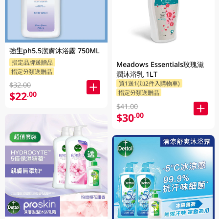
強生ph5.5潔膚沐浴露 750ML
指定品牌送贈品
Meadows Essentials玫瑰滋
指定分類送贈品
潤沐浴乳 1LT
買1送1(加2件入購物車)
$32.00
指定分類送贈品
$22
.00
$41.00
$30
.00