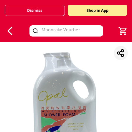
Dismiss
Shop in App
V
alid Until 30 June 2026