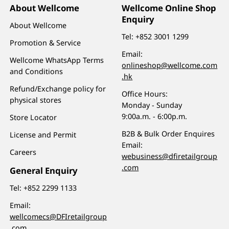
About Wellcome
Wellcome Online Shop
Enquiry
About Wellcome
Tel:
+852 3001 1299
Promotion & Service
Email:
Wellcome WhatsApp Terms
onlineshop@wellcome.com
and Conditions
.hk
Refund/Exchange policy for
Office Hours:
physical stores
Monday - Sunday
9:00a.m. - 6:00p.m.
Store Locator
B2B & Bulk Order Enquires
License and Permit
Email:
Careers
webusiness@dfiretailgroup
.com
General Enquiry
Tel:
+852 2299 1133
Email:
wellcomecs@DFIretailgroup
.com