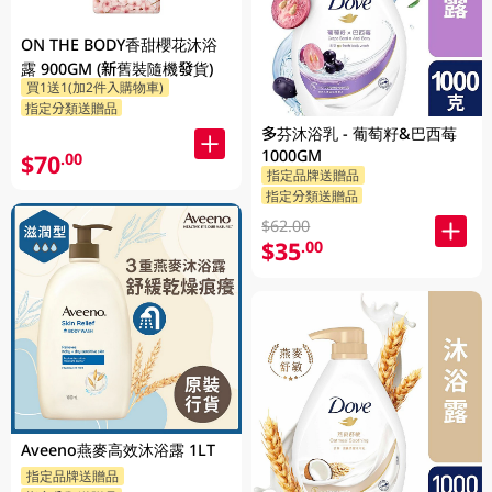
ON THE BODY香甜櫻花沐浴
露 900GM (新舊裝隨機發貨)
買1送1(加2件入購物車)
指定分類送贈品
多芬沐浴乳 - 葡萄籽&巴西莓
1000GM
$70
.00
指定品牌送贈品
指定分類送贈品
$62.00
$35
.00
Aveeno燕麥高效沐浴露 1LT
指定品牌送贈品