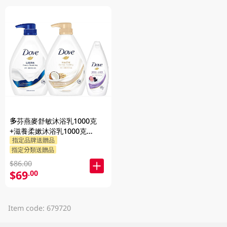
多芬燕麥舒敏沐浴乳1000克
+滋養柔嫰沐浴乳1000克
指定品牌送贈品
+Dove沐浴乳200克 (隨機發送)
指定分類送贈品
1PK
$86.00
$69
.00
Item code: 679720