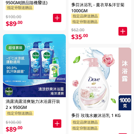
950GM(贈品隨機發送)
多芬沐浴乳 - 薰衣草&洋甘菊
指定分類送贈品
1000GM
指定品牌送贈品
$100.00
$89
指定分類送贈品
.00
$62.00
$35
.00
滴露滴露清爽魅力沐浴露孖裝
2 x 950GM
指定分類送贈品
多芬 玫瑰水嫩沐浴乳 1 KG
$100.00
指定品牌送贈品
$89
.00
指定分類送贈品