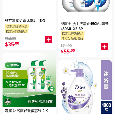
多芬滋養柔嫩沐浴乳 1KG
威露士 洗手液清香450ML套裝
指定品牌送贈品
450ML X3 BP
指定分類送贈品
指定品牌送贈品
$62.00
指定分類送贈品
$35
.00
$74.90
$55
.00
滴露 沐浴露孖裝優惠裝 2 X