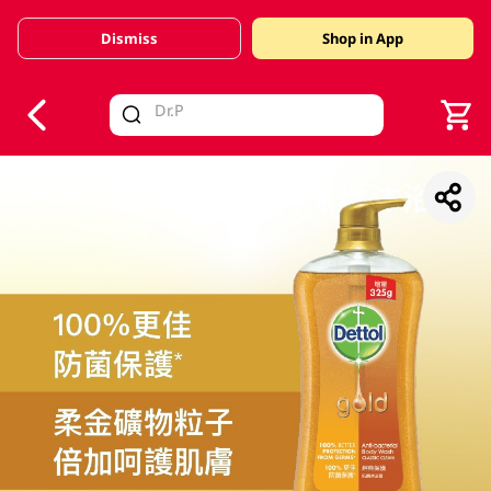
Dismiss
Shop in App
V
alid Until 30 June 2026