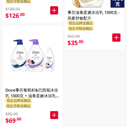
指定分類送贈品
$188.00
多芬滋養柔膚沐浴乳 1000克 -
$126
.00
燕麥舒敏配方
指定品牌送贈品
指定分類送贈品
$62.00
$35
.00
Dove多芬葡萄籽&巴西莓沐浴
乳 1000克 + 滋養柔嫰沐浴乳
指定品牌送贈品
1000克 + 隨機贈品 200克
指定分類送贈品
$86.00
$69
.00