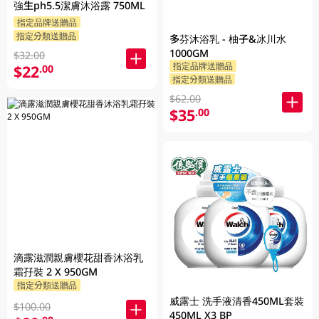
強生ph5.5潔膚沐浴露 750ML
指定品牌送贈品
指定分類送贈品
多芬沐浴乳 - 柚子&冰川水
1000GM
$32.00
指定品牌送贈品
$22
.00
指定分類送贈品
$62.00
$35
.00
滴露滋潤親膚櫻花甜香沐浴乳
霜孖裝 2 X 950GM
指定分類送贈品
威露士 洗手液清香450ML套裝
$100.00
450ML X3 BP