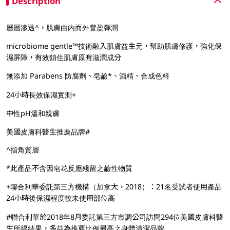
Description
層層滲透^，肌膚由内而外豐盈彈潤
microbiome gentle™技術融入肌膚益生元，幫助肌膚修護，強化保
濕屏障，有效鎖住肌膚原有滋潤成分
無添加 Parabens 防腐劑、皂鹼*、酒精、合成色料
24小時長效保濕實測+
中性pH溫和親膚
美國皮膚科醫生推薦品牌#
^指角質層
*此產品不含因皂花反應殘留之鹼性物質
+聯合利華委託第三方機構（加拿大，2018）：21名受試者使用產品
24小時後保濕程度較未使用部位高
#聯合利華於2018年8月委託第三方市調公司訪問294位美國皮膚科醫
生所得結果，多芬為推薦比例最高之身體清潔品牌