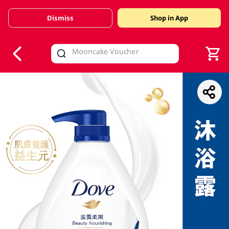
Dismiss
Shop in App
V
alid Until 30 June 2026