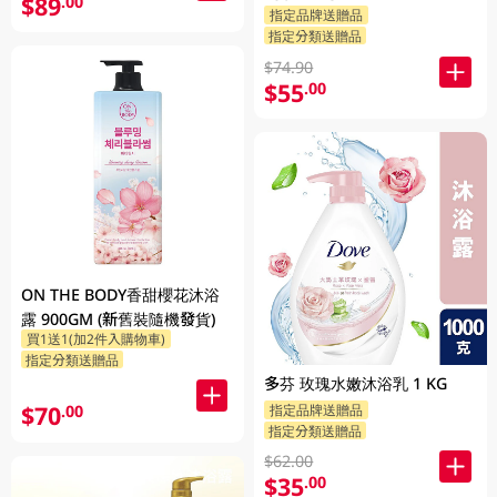
$89
.00
指定品牌送贈品
指定分類送贈品
$74.90
$55
.00
ON THE BODY香甜櫻花沐浴
露 900GM (新舊裝隨機發貨)
買1送1(加2件入購物車)
指定分類送贈品
多芬 玫瑰水嫩沐浴乳 1 KG
$70
指定品牌送贈品
.00
指定分類送贈品
$62.00
$35
.00