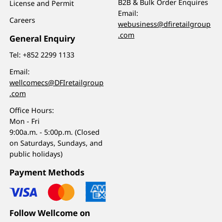
B2B & Bulk Order Enquires
License and Permit
Email:
Careers
webusiness@dfiretailgroup
.com
General Enquiry
Tel:
+852 2299 1133
Email:
wellcomecs@DFIretailgroup
.com
Office Hours:
Mon - Fri
9:00a.m. - 5:00p.m. (Closed
on Saturdays, Sundays, and
public holidays)
Payment Methods
Follow Wellcome on