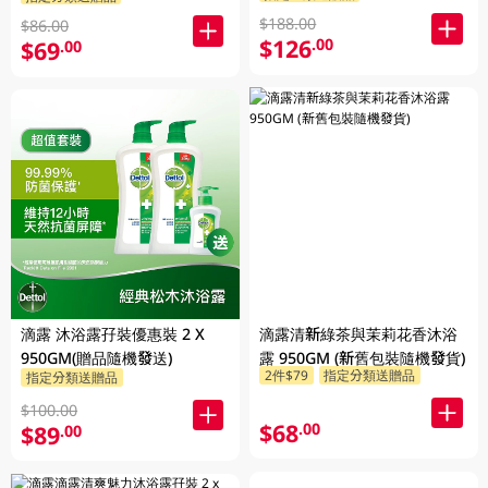
$188.00
$86.00
$126
.00
$69
.00
滴露 沐浴露孖裝優惠裝 2 X
滴露清新綠茶與茉莉花香沐浴
950GM(贈品隨機發送)
露 950GM (新舊包裝隨機發貨)
2件$79
指定分類送贈品
指定分類送贈品
$100.00
$68
.00
$89
.00