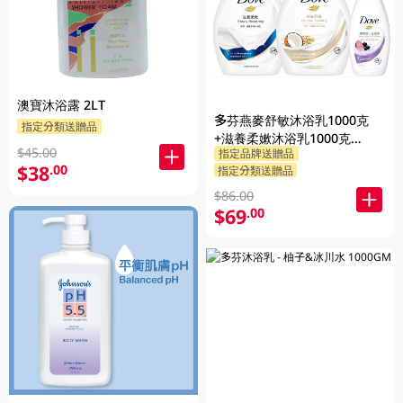
澳寶沐浴露 2LT
多芬燕麥舒敏沐浴乳1000克
指定分類送贈品
+滋養柔嫰沐浴乳1000克
$45.00
指定品牌送贈品
+Dove沐浴乳200克 (隨機發送)
$38
.00
指定分類送贈品
1PK
$86.00
$69
.00