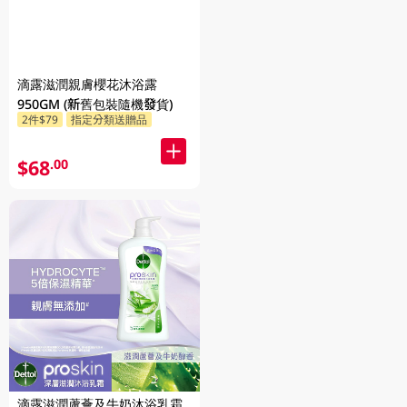
滴露滋潤親膚櫻花沐浴露
950GM (新舊包裝隨機發貨)
2件$79
指定分類送贈品
$68
.00
滴露滋潤蘆薈及牛奶沐浴乳霜