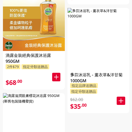
滴露金裝經典保護沐浴露
950GM
2件$79
指定分類送贈品
多芬沐浴乳 - 薰衣草&洋甘菊
1000GM
$68
.00
指定品牌送贈品
指定分類送贈品
$62.00
$35
.00