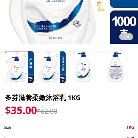
1/4
多芬滋養柔嫩沐浴乳 1KG
$35.00
$62.00
Size
1KG