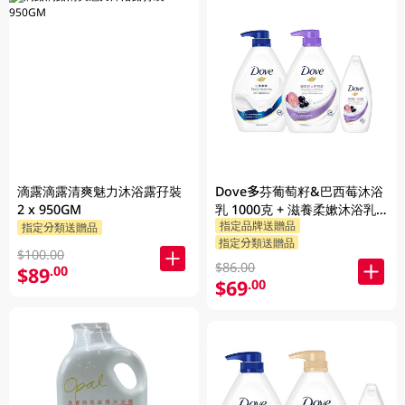
滴露滴露清爽魅力沐浴露孖裝
Dove多芬葡萄籽&巴西莓沐浴
2 x 950GM
乳 1000克 + 滋養柔嫰沐浴乳
指定品牌送贈品
1000克 + 隨機贈品 200克
指定分類送贈品
指定分類送贈品
$100.00
$86.00
$89
.00
$69
.00