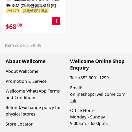
950GM (新舊包裝隨機發貨)
2件$79
指定分類送贈品
$68
.00
Item code: 554089
About Wellcome
Wellcome Online Shop
Enquiry
About Wellcome
Tel:
+852 3001 1299
Promotion & Service
Email:
Wellcome WhatsApp Terms
onlineshop@wellcome.com
and Conditions
.hk
Refund/Exchange policy for
Office Hours:
physical stores
Monday - Sunday
9:00a.m. - 6:00p.m.
Store Locator