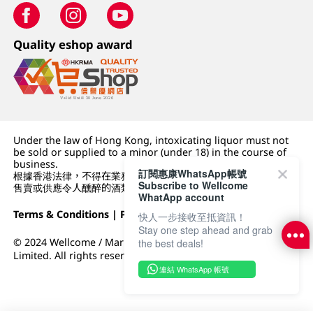
Quality eshop award
Under the law of Hong Kong, intoxicating liquor must not
be sold or supplied to a minor (under 18) in the course of
business.
訂閱惠康WhatsApp帳號
根據香港法律，不得在業務過程中，向未成年人 (18 歲以下人士)
Subscribe to Wellcome
售賣或供應令人醺醉的酒類。
WhatApp account
Terms & Conditions
|
Privacy Policy
|
DFI Retail Group
快人一步接收至抵資訊！
Stay one step ahead and grab
© 2024 Wellcome / Market Place. The Dairy Farm Company
the best deals!
Limited. All rights reserved.
連結 WhatsApp 帳號