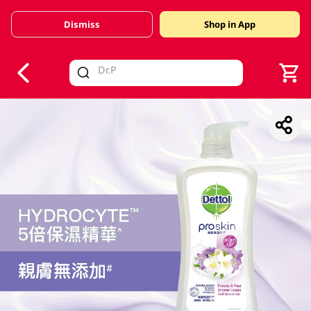
Dismiss
Shop in App
V
alid Until 30 June 2026