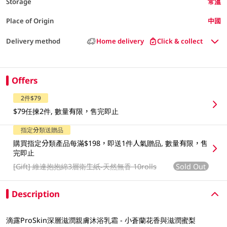
Storage
常溫
Place of Origin
中國
Delivery method
Home delivery
Click & collect
Offers
2件$79
$79任揀2件, 數量有限，售完即止
指定分類送贈品
購買指定分類產品每滿$198，即送1件人氣贈品, 數量有限，售
完即止
Sold Out
[Gift]
維達抱抱綿3層衛生紙-天然無香 10rolls
Description
滴露ProSkin深層滋潤親膚沐浴乳霜 -​ 小蒼蘭花香與滋潤蜜梨