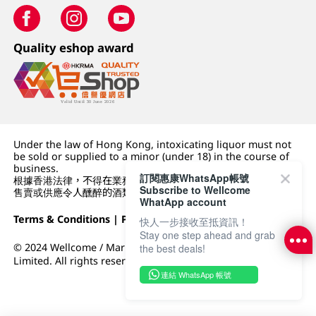
Quality eshop award
Under the law of Hong Kong, intoxicating liquor must not
be sold or supplied to a minor (under 18) in the course of
business.
訂閱惠康WhatsApp帳號
根據香港法律，不得在業務過程中，向未成年人 (18 歲以下人士)
Subscribe to Wellcome
售賣或供應令人醺醉的酒類。
WhatApp account
Terms & Conditions
|
Privacy Policy
|
DFI Retail Group
快人一步接收至抵資訊！
Stay one step ahead and grab
© 2024 Wellcome / Market Place. The Dairy Farm Company
the best deals!
Limited. All rights reserved.
連結 WhatsApp 帳號