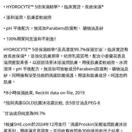
• HYDROCYTE™ 5倍保濕精華^，臨床實證，長效保濕*
• 溫和滋潤，肌膚柔軟細滑
• pH 平衡配方，無添加Parabens防腐劑、 礦物油及矽
• 100%用家同意溫和不刺激†
HYDROCYTE™ 5倍保濕精華^及高濃度99.7%保濕甘油`，臨床實證有
效長效保濕*，並強化肌膚屏障。幼滑乳霜質地，配合小蒼蘭花香及
滋潤蜜梨果香，以甜甜清香沐浴滋潤肌膚，用後肌膚柔軟細滑、水潤
潔淨。pH 平衡配方，無添加可致敏成分Parabens防腐劑、礦物油及
矽，同時擁有深受信賴的滴露防菌保護，用溫和親膚成分，呵護您的
肌膚。
*8小時保濕效果, Reckitt data on file, 2019
^指與滴露GOLD抗菌沐浴露比較, 含5倍甘油及PEG-8
`甘油成分純度為99.7%
†根據SHE.com於2024年12月進行「滴露Proskin深層滋潤親膚沐浴
露系列」用後滿意度調查，並回收有效問卷30份後所析出之結果。