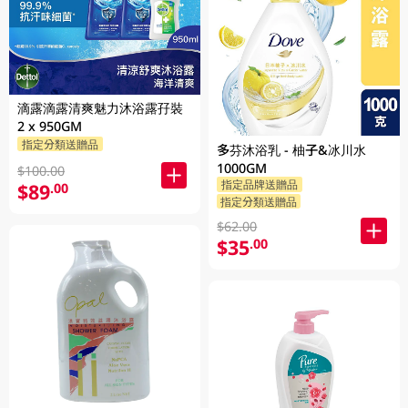
滴露滴露清爽魅力沐浴露孖裝
2 x 950GM
指定分類送贈品
多芬沐浴乳 - 柚子&冰川水
1000GM
$100.00
指定品牌送贈品
$89
.00
指定分類送贈品
$62.00
$35
.00