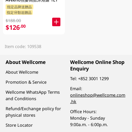
指定品牌送贈品
指定分類送贈品
$188.00
$126
.00
Item code: 109538
About Wellcome
Wellcome Online Shop
Enquiry
About Wellcome
Tel:
+852 3001 1299
Promotion & Service
Email:
Wellcome WhatsApp Terms
onlineshop@wellcome.com
and Conditions
.hk
Refund/Exchange policy for
Office Hours:
physical stores
Monday - Sunday
9:00a.m. - 6:00p.m.
Store Locator