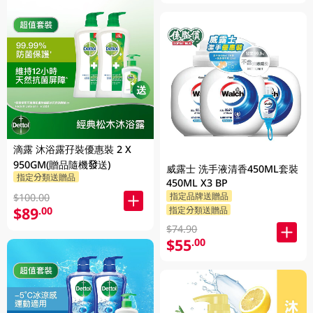
滴露 沐浴露孖裝優惠裝 2 X
950GM(贈品隨機發送)
威露士 洗手液清香450ML套裝
指定分類送贈品
450ML X3 BP
指定品牌送贈品
$100.00
$89
指定分類送贈品
.00
$74.90
$55
.00