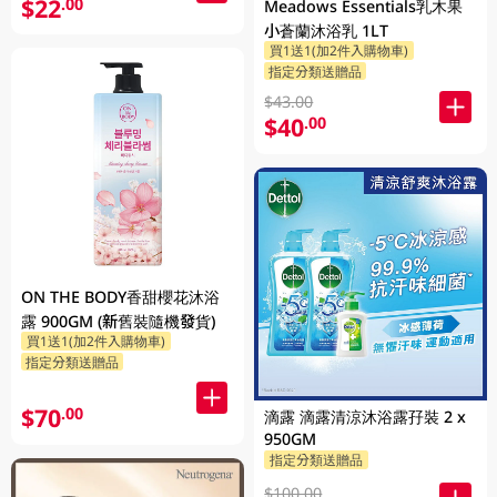
$22
.00
Meadows Essentials乳木果
小蒼蘭沐浴乳 1LT
買1送1(加2件入購物車)
指定分類送贈品
$43.00
$40
.00
ON THE BODY香甜櫻花沐浴
露 900GM (新舊裝隨機發貨)
買1送1(加2件入購物車)
指定分類送贈品
$70
.00
滴露 滴露清涼沐浴露孖裝 2 x
950GM
指定分類送贈品
$100.00