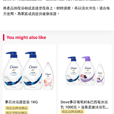
將產品倒在浴棉或直接塗在身上，輕輕揉擦，再以清水沖洗。適合每
天使用，為家庭成員提供健康保護。
You might also like
多芬沐浴露套裝 1KG
Dove多芬葡萄籽&巴西莓沐浴
乳 1000克 + 滋養柔嫰沐浴乳
指定品牌送贈品
指定品牌送贈品
1000克 + 隨機贈品 200克
指定分類送贈品