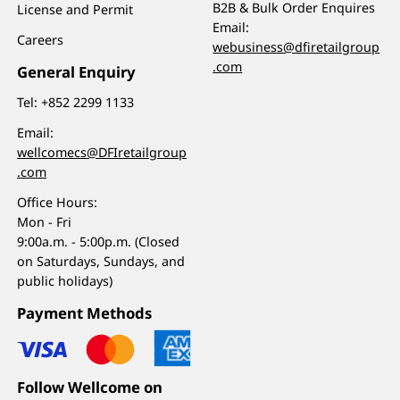
B2B & Bulk Order Enquires
License and Permit
Email:
Careers
webusiness@dfiretailgroup
.com
General Enquiry
Tel:
+852 2299 1133
Email:
wellcomecs@DFIretailgroup
.com
Office Hours:
Mon - Fri
9:00a.m. - 5:00p.m. (Closed
on Saturdays, Sundays, and
public holidays)
Payment Methods
Follow Wellcome on