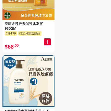
滴露金裝經典保護沐浴露
950GM
2件$79
指定分類送贈品
$68
.00
Aveeno燕麥高效沐浴露 1LT