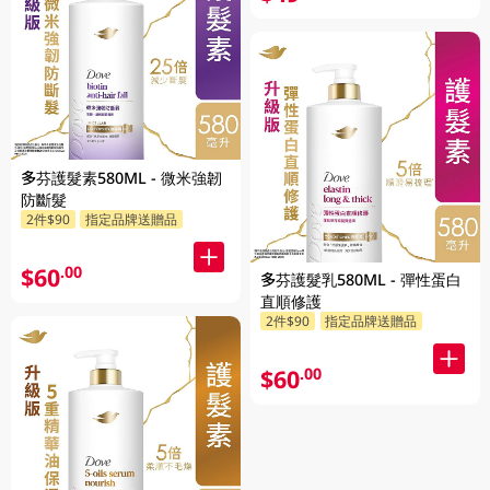
多芬護髮素580ML - 微米強韌
防斷髮
2件$90
指定品牌送贈品
$60
.00
多芬護髮乳580ML - 彈性蛋白
直順修護
2件$90
指定品牌送贈品
$60
.00