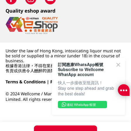
Quality eshop award
Under the law of Hong Kong, intoxicating liquor must not
be sold or supplied to a minor (under 18) in the course of
business.
訂閱惠康WhatsApp帳號
根據香港法律，不得在業務過程中，向未成年人 (18 歲以下人士)
Subscribe to Wellcome
售賣或供應令人醺醉的酒類。
WhatApp account
Terms & Conditions
|
Privacy Policy
|
DFI Retail Group
快人一步接收至抵資訊！
Stay one step ahead and grab
the best deals!
© 2024 Wellcome / Market Place. The Dairy Farm Company
Limited. All rights reserved.
連結 WhatsApp 帳號