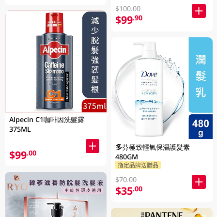
$100.00
$99
.90
Alpecin C1咖啡因洗髮露
375ML
多芬極致輕氧保濕護髮素
$99
.00
480GM
指定品牌送贈品
$70.00
$35
.00