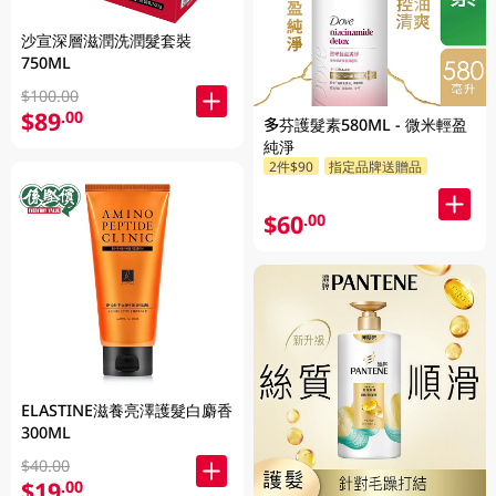
沙宣深層滋潤洗潤髮套裝
750ML
$100.00
$89
.00
多芬護髮素580ML - 微米輕盈
純淨
2件$90
指定品牌送贈品
$60
.00
ELASTINE滋養亮澤護髮白麝香
300ML
$40.00
$19
.00