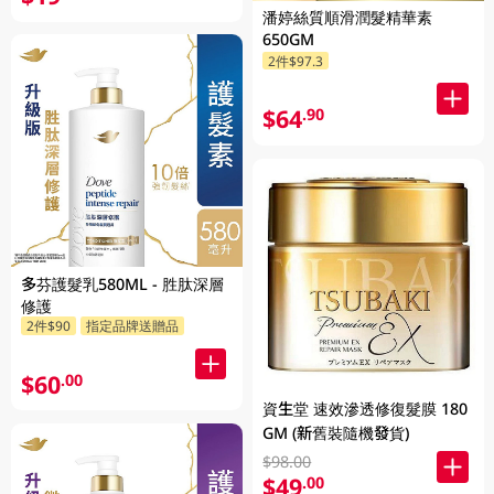
潘婷絲質順滑潤髮精華素
650GM
2件$97.3
$64
.90
多芬護髮乳580ML - 胜肽深層
修護
2件$90
指定品牌送贈品
$60
.00
資生堂 速效滲透修復髮膜 180
GM (新舊裝隨機發貨)
$98.00
$49
.00