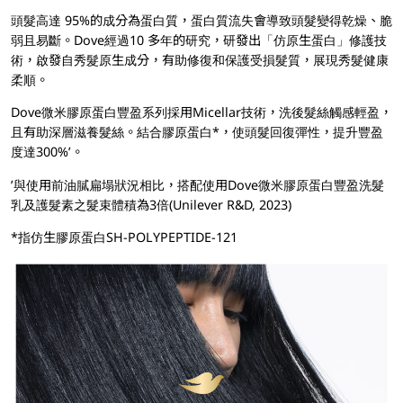
頭髮高達 95%的成分為蛋白質，蛋白質流失會導致頭髮變得乾燥、脆
弱且易斷。Dove經過10 多年的研究，研發出「仿原生蛋白」修護技
術，啟發自秀髮原生成分，有助修復和保護受損髮質，展現秀髮健康
柔順。
Dove微米膠原蛋白豐盈系列採用Micellar技術，洗後髮絲觸感輕盈，
且有助深層滋養髮絲。結合膠原蛋白*，使頭髮回復彈性，提升豐盈
度達300%’。
’與使用前油膩扁塌狀況相比，搭配使用Dove微米膠原蛋白豐盈洗髮
乳及護髮素之髮束體積為3倍(Unilever R&D, 2023)
*指仿生膠原蛋白SH-POLYPEPTIDE-121