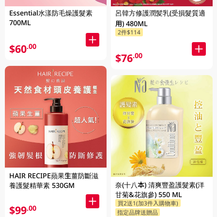
Essential水漾防毛燥護髮素
呂韓方修護潤髪乳(受損髮質適
700ML
用) 480ML
2件$114
$60
.00
$76
.00
HAIR RECIPE蘋果生薑防斷滋
奈(十八本) 清爽豐盈護髮素(洋
養護髮精華素 530GM
甘菊&花旗參) 550 ML
買2送1(加3件入購物車)
$99
.00
指定品牌送贈品