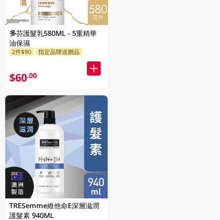
多芬護髮乳580ML - 5重精華
油保濕
2件$90
指定品牌送贈品
$60
.00
TRESemme維他命E深層滋潤
護髮素 940ML