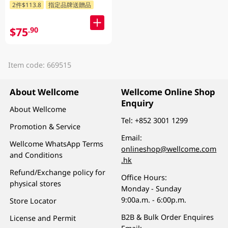
2件$113.8
指定品牌送贈品
$75
.90
Item code: 669515
About Wellcome
Wellcome Online Shop
Enquiry
About Wellcome
Tel:
+852 3001 1299
Promotion & Service
Email:
Wellcome WhatsApp Terms
onlineshop@wellcome.com
and Conditions
.hk
Refund/Exchange policy for
Office Hours:
physical stores
Monday - Sunday
9:00a.m. - 6:00p.m.
Store Locator
B2B & Bulk Order Enquires
License and Permit