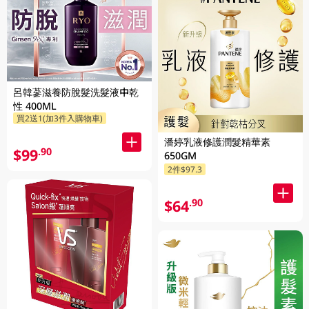
呂韓蔘滋養防脫髮洗髮液中乾
性 400ML
買2送1(加3件入購物車)
潘婷乳液修護潤髮精華素
$99
.90
650GM
2件$97.3
$64
.90