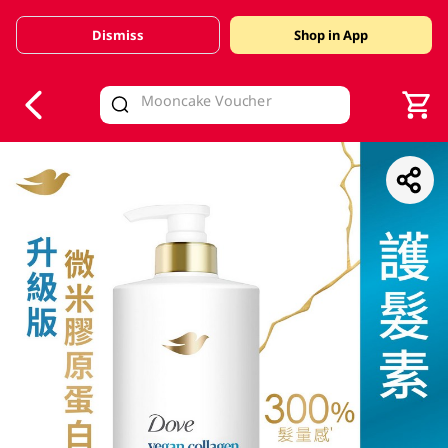
Dismiss
Shop in App
V
alid Until 30 June 2026