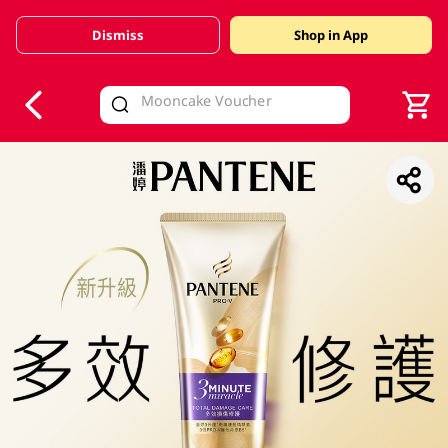
Dismiss
Shop in App
V
alid Until 30 June 2026