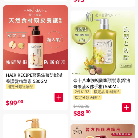
HAIR RECIPE蘋果生薑防斷滋
奈十八本強韌防斷護髮素(犘洛
養護髮精華素 530GM
哥果油&佛手柑) 550ML
指定分類送贈品
2件$132
指定品牌送贈品
指定分類送贈品
$99
.00
$100.00
$88
.00