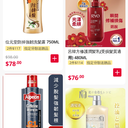
位元堂防掉強韌洗髲露 750ML
2件$117
指定分類送贈品
呂韓方修護潤髪乳(受損髮質適
$98.00
用) 480ML
$78
.00
2件$114
指定分類送贈品
$76
.00