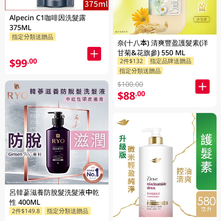
Alpecin C1咖啡因洗髮露
375ML
指定分類送贈品
奈(十八本) 清爽豐盈護髮素(洋
甘菊&花旗參) 550 ML
$99
.00
2件$132
指定品牌送贈品
指定分類送贈品
$100.00
$88
.00
呂韓蔘滋養防脫髮洗髮液中乾
性 400ML
2件$149.8
指定分類送贈品