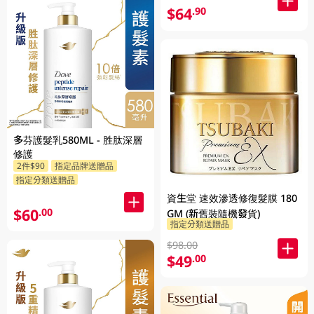
$64
.90
多芬護髮乳580ML - 胜肽深層
修護
2件$90
指定品牌送贈品
指定分類送贈品
資生堂 速效滲透修復髮膜 180
$60
.00
GM (新舊裝隨機發貨)
指定分類送贈品
$98.00
$49
.00