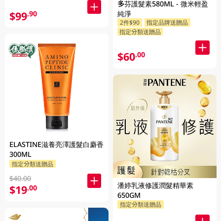
多芬護髮素580ML - 微米輕盈
$99
純淨
.90
2件$90
指定品牌送贈品
指定分類送贈品
$60
.00
ELASTINE滋養亮澤護髮白麝香
300ML
指定分類送贈品
$40.00
潘婷乳液修護潤髮精華素
$19
.00
650GM
指定分類送贈品