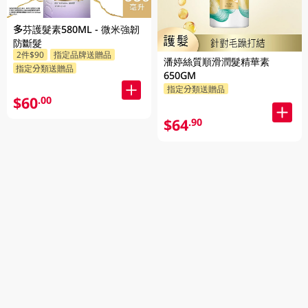
多芬護髮素580ML - 微米強韌
防斷髮
2件$90
指定品牌送贈品
潘婷絲質順滑潤髮精華素
指定分類送贈品
650GM
指定分類送贈品
$60
.00
$64
.90