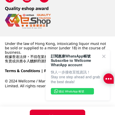
Quality eshop award
Under the law of Hong Kong, intoxicating liquor must not
be sold or supplied to a minor (under 18) in the course of
business.
訂閱惠康WhatsApp帳號
根據香港法律，不得在業務過程中，向未成年人 (18 歲以下人士)
Subscribe to Wellcome
售賣或供應令人醺醉的酒類。
WhatApp account
Terms & Conditions
|
Privacy Policy
|
DFI Retail Group
快人一步接收至抵資訊！
Stay one step ahead and grab
© 2024 Wellcome / Market Place. The Dairy Farm Company
the best deals!
Limited. All rights reserved.
連結 WhatsApp 帳號