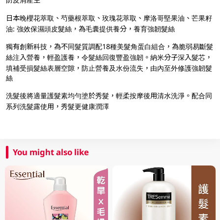
日本晚櫻花萃取、芍藥根萃取、玫瑰花萃取、摩洛哥堅果油、芒果籽
油: 強效保濕頭皮髮絲，為毛囊提供養分，養育強韌髮絲
獨有創新科技，為不同髮質調配18種美髮角蛋白組合，為脆弱易斷髮
絲注入營養，輕盈護養，令髮絲回復豐盈強韌。納米分子深入髮芯，
填補受損髮絲表層空隙，防止營養及水份流失，由內至外修護強韌髮
絲
洗髮後將適量護髮素均勻塗於秀髮，輕柔按摩後用清水洗淨。配合同
系列洗髮露使用，秀髮更健康潤澤
You might also like