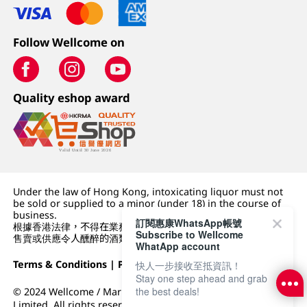
Follow Wellcome on
Quality eshop award
Under the law of Hong Kong, intoxicating liquor must not
be sold or supplied to a minor (under 18) in the course of
business.
訂閱惠康WhatsApp帳號
根據香港法律，不得在業務過程中，向未成年人 (18 歲以下人士)
Subscribe to Wellcome
售賣或供應令人醺醉的酒類。
WhatApp account
Terms & Conditions
|
Privacy Policy
|
DFI Retail Group
快人一步接收至抵資訊！
Stay one step ahead and grab
the best deals!
© 2024 Wellcome / Market Place. The Dairy Farm Company
Limited. All rights reserved.