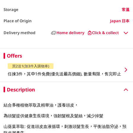
Storage
常溫
Place of Origin
Japan 日本
Delivery method
Home delivery
Click & collect
Offers
買2送1(加3件入購物車)
任揀3件，其中1件免費(優先送最高價錢), 數量有限，售完即止
Description
結合多種植物萃取及精華油，護養頭皮，
為頭髮提供健康生長環境，強韌髮根及髮絲，減少掉髮
山葵葉萃取: 促進頭皮血液循環，刺激頭髮生長，平衡油脂分泌，預
防皮屑產生