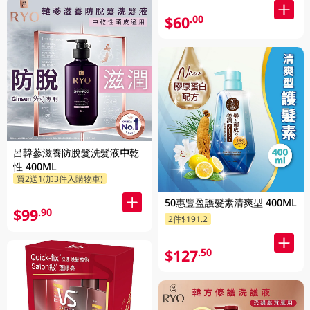
$60
.00
呂韓蔘滋養防脫髮洗髮液中乾
性 400ML
買2送1(加3件入購物車)
50惠豐盈護髮素清爽型 400ML
$99
.90
2件$191.2
$127
.50