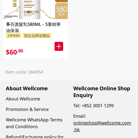
多芬護髮乳580ML - 5重精華
油保濕
2件$90
指定品牌送贈品
$60
.00
Item code: 084954
About Wellcome
Wellcome Online Shop
Enquiry
About Wellcome
Tel:
+852 3001 1299
Promotion & Service
Email:
Wellcome WhatsApp Terms
onlineshop@wellcome.com
and Conditions
.hk
Refund/Exchange policy for