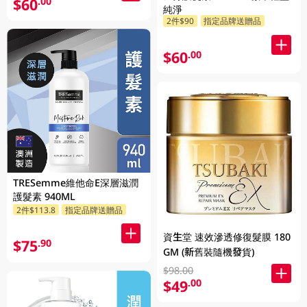
$60
.00
純淨
2件$90
指定品牌送贈品
$60
.00
TRESemme維他命E深層滋潤
護髮素 940ML
2件$113.8
指定品牌送贈品
資生堂 速效滲透修復髮膜 180
$75
.90
GM (新舊裝隨機發貨)
$98.00
$49
.00