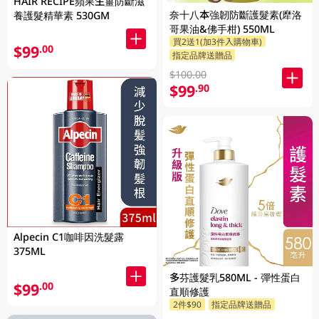
HAIR RECIPE蘋果生薑防斷滋
奈十八本強韌防斷護髮素(犘洛
養護髮精華素 530GM
哥果油&佛手柑) 550ML
買2送1(加3件入購物車)
$99
.00
指定品牌送贈品
$100.00
$99
.90
Alpecin C1咖啡因洗髮露
375ML
多芬護髮乳580ML - 彈性蛋白
$99
.00
直順修護
2件$90
指定品牌送贈品