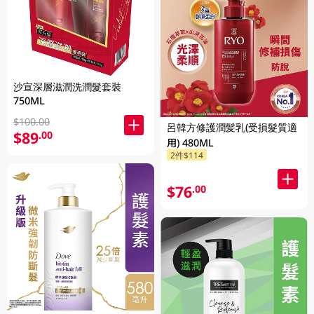
沙宣深層滋潤洗潤髮套裝
750ML
$100.00
呂韓方修護潤髪乳(受損髮質適
$89
.00
用) 480ML
2件$114
$76
.00