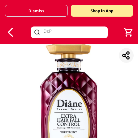
Dismiss
Shop in App
V
alid Until 30 June 2026