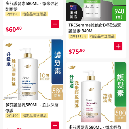
多芬護髮素580ML - 微米強韌
防斷髮
2件$90
指定品牌送贈品
TRESemme維他命E輕盈滋潤
$60
.00
護髮素 940ML
2件$113.8
指定品牌送贈品
$75
.90
多芬護髮乳580ML - 胜肽深層
修護
2件$90
指定品牌送贈品
多芬護髮素580ML - 微米輕盈