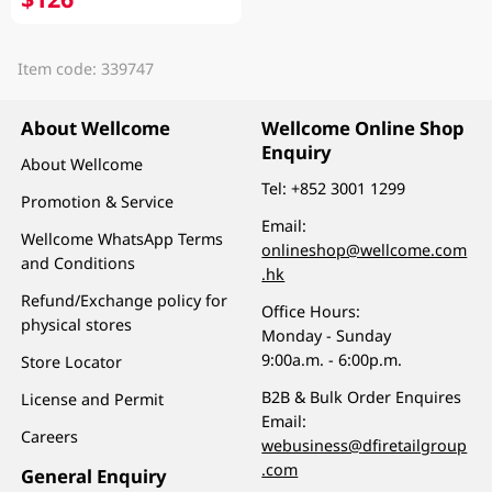
Item code: 339747
About Wellcome
Wellcome Online Shop
Enquiry
About Wellcome
Tel:
+852 3001 1299
Promotion & Service
Email:
Wellcome WhatsApp Terms
onlineshop@wellcome.com
and Conditions
.hk
Refund/Exchange policy for
Office Hours:
physical stores
Monday - Sunday
9:00a.m. - 6:00p.m.
Store Locator
B2B & Bulk Order Enquires
License and Permit
Email:
Careers
webusiness@dfiretailgroup
.com
General Enquiry