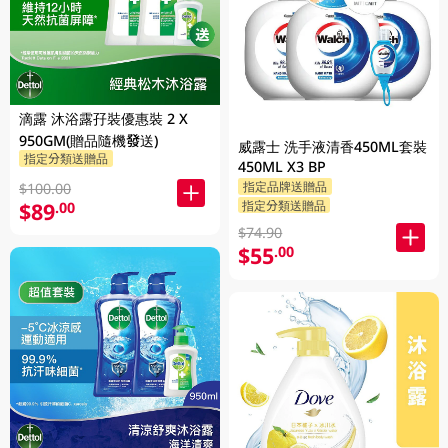
滴露 沐浴露孖裝優惠裝 2 X
950GM(贈品隨機發送)
威露士 洗手液清香450ML套裝
指定分類送贈品
450ML X3 BP
指定品牌送贈品
$100.00
$89
指定分類送贈品
.00
$74.90
$55
.00