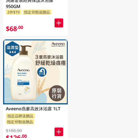
滴露金裝經典保護沐浴露
950GM
2件$79
指定分類送贈品
$68
.00
Aveeno燕麥高效沐浴露 1LT
指定品牌送贈品
指定分類送贈品
$188.00
$126
.00