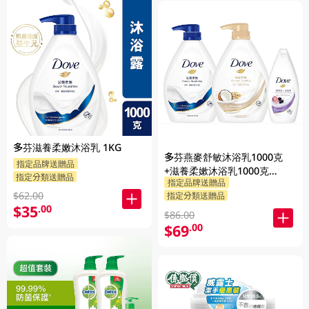
多芬滋養柔嫩沐浴乳 1KG
多芬燕麥舒敏沐浴乳1000克
指定品牌送贈品
+滋養柔嫰沐浴乳1000克
指定分類送贈品
指定品牌送贈品
+Dove沐浴乳200克 (隨機發送)
$62.00
指定分類送贈品
1PK
$35
.00
$86.00
$69
.00