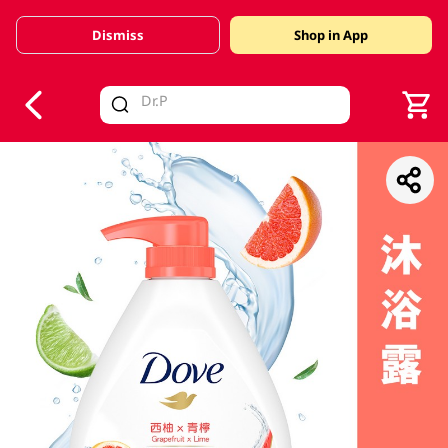
Dismiss
Shop in App
V
alid Until 30 June 2026