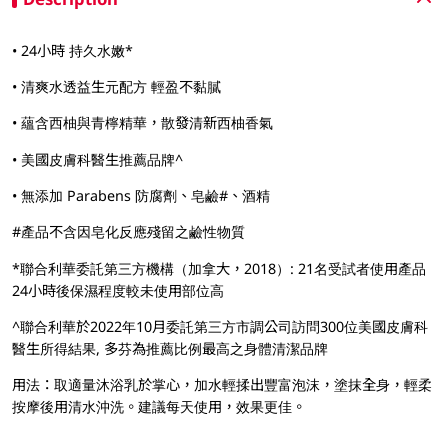
• 24小時 持久水嫩*
• 清爽水透益生元配方 輕盈不黏膩
• 蘊含西柚與青檸精華，散發清新西柚香氣
• 美國皮膚科醫生推薦品牌^
• 無添加 Parabens 防腐劑、皂鹼#、酒精
#產品不含因皂化反應殘留之鹼性物質
*聯合利華委託第三方機構（加拿大，2018）: 21名受試者使用產品
24小時後保濕程度較未使用部位高
^聯合利華於2022年10月委託第三方市調公司訪問300位美國皮膚科
醫生所得結果, 多芬為推薦比例最高之身體清潔品牌
用法：取適量沐浴乳於掌心，加水輕揉出豐富泡沫，塗抹全身，輕柔
按摩後用清水沖洗。建議每天使用，效果更佳。