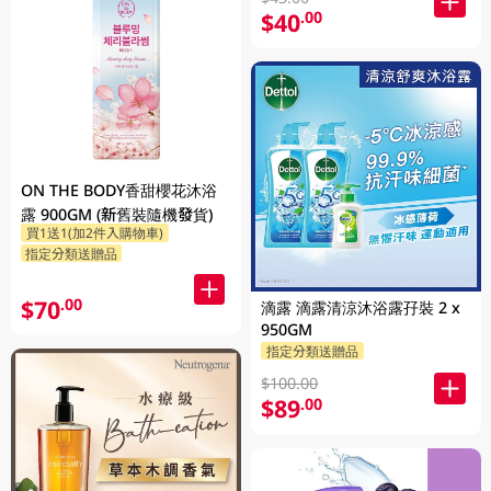
$40
.00
ON THE BODY香甜櫻花沐浴
露 900GM (新舊裝隨機發貨)
買1送1(加2件入購物車)
指定分類送贈品
$70
.00
滴露 滴露清涼沐浴露孖裝 2 x
950GM
指定分類送贈品
$100.00
$89
.00