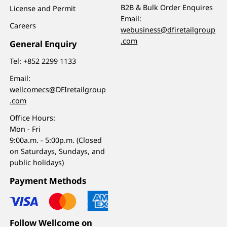
B2B & Bulk Order Enquires
License and Permit
Email:
Careers
webusiness@dfiretailgroup
.com
General Enquiry
Tel:
+852 2299 1133
Email:
wellcomecs@DFIretailgroup
.com
Office Hours:
Mon - Fri
9:00a.m. - 5:00p.m. (Closed
on Saturdays, Sundays, and
public holidays)
Payment Methods
Follow Wellcome on