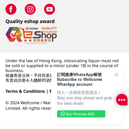
Quality eshop award
Under the law of Hong Kong, intoxicating liquor must not
be sold or supplied to a minor (under 18) in the course of
business.
訂閱惠康WhatsApp帳號
根據香港法律，不得在業務過程中，向未成年人 (18 歲以下人士)
Subscribe to Wellcome
售賣或供應令人醺醉的酒類。
WhatApp account
Terms & Conditions
|
Privacy Policy
|
DFI Retail Group
快人一步接收至抵資訊！
Stay one step ahead and grab
© 2024 Wellcome / Market Place. The Dairy Farm Company
the best deals!
Limited. All rights reserved.
連結 WhatsApp 帳號