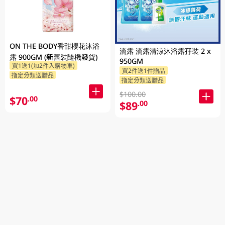
ON THE BODY香甜櫻花沐浴
滴露 滴露清涼沐浴露孖裝 2 x
露 900GM (新舊裝隨機發貨)
950GM
買1送1(加2件入購物車)
買2件送1件贈品
指定分類送贈品
指定分類送贈品
$100.00
$70
.00
$89
.00