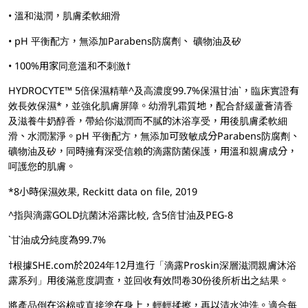
• 溫和滋潤，肌膚柔軟細滑
• pH 平衡配方，無添加Parabens防腐劑、 礦物油及矽
• 100%用家同意溫和不刺激†
HYDROCYTE™ 5倍保濕精華^及高濃度99.7%保濕甘油`，臨床實證有
效長效保濕*，並強化肌膚屏障。幼滑乳霜質地，配合舒緩蘆薈清香
及滋養牛奶醇香，帶給你滋潤而不膩的沐浴享受，用後肌膚柔軟細
滑、水潤潔淨。pH 平衡配方，無添加可致敏成分Parabens防腐劑、
礦物油及矽，同時擁有深受信賴的滴露防菌保護，用溫和親膚成分，
呵護您的肌膚。
*8小時保濕效果, Reckitt data on file, 2019
^指與滴露GOLD抗菌沐浴露比較, 含5倍甘油及PEG-8
`甘油成分純度為99.7%
†根據SHE.com於2024年12月進行「滴露Proskin深層滋潤親膚沐浴
露系列」用後滿意度調查，並回收有效問卷30份後所析出之結果。
將產品倒在浴棉或直接塗在身上，輕輕揉擦，再以清水沖洗。適合每