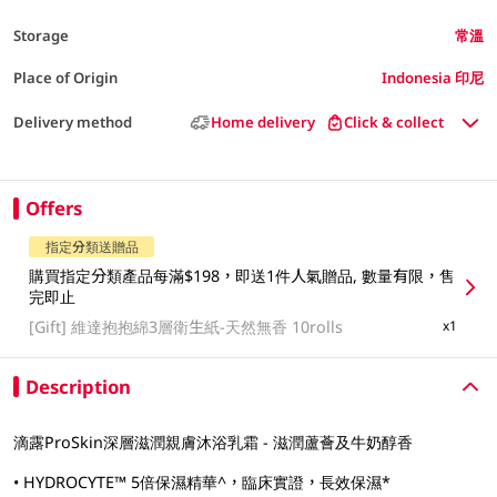
Storage
常溫
Place of Origin
Indonesia 印尼
Delivery method
Home delivery
Click & collect
Offers
指定分類送贈品
購買指定分類產品每滿$198，即送1件人氣贈品, 數量有限，售
完即止
[Gift]
維達抱抱綿3層衛生紙-天然無香 10rolls
x1
Description
滴露ProSkin深層滋潤親膚沐浴乳霜 -​ 滋潤蘆薈及牛奶醇香
• HYDROCYTE™ 5倍保濕精華^，臨床實證，長效保濕*