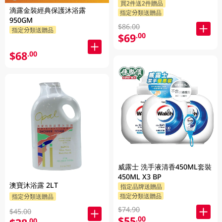
買2件送2件贈品
1000克 + 隨機贈品 200克
滴露金裝經典保護沐浴露
指定分類送贈品
950GM
$86.00
指定分類送贈品
$69
.00
$68
.00
威露士 洗手液清香450ML套裝
450ML X3 BP
澳寶沐浴露 2LT
指定品牌送贈品
指定分類送贈品
指定分類送贈品
$74.90
$45.00
$55
.00
.00