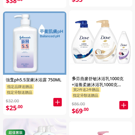
$38
多芬燕麥舒敏沐浴乳1000克
強生ph5.5潔膚沐浴露 750ML
+滋養柔嫰沐浴乳1000克
指定品牌送贈品
買2件送2件贈品
+Dove沐浴乳200克 (隨機發送)
指定分類送贈品
指定分類送贈品
1PK
$32.00
$86.00
$25
.00
$69
.00