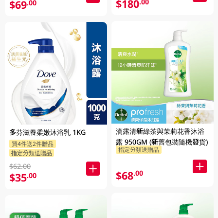
$180
.00
$69
.00
滴露清新綠茶與茉莉花香沐浴
多芬滋養柔嫩沐浴乳 1KG
露 950GM (新舊包裝隨機發貨)
買4件送2件贈品
指定分類送贈品
指定分類送贈品
$62.00
$68
.00
$35
.00