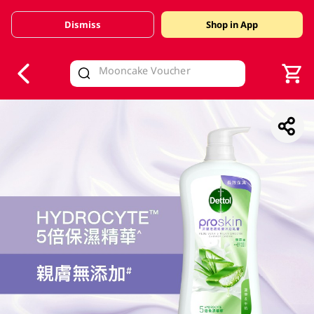
Dismiss
Shop in App
V
alid Until 30 June 2026