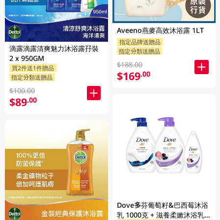
Aveeno燕麥高效沐浴露 1LT
指定品牌送贈品
滴露滴露清爽魅力沐浴露孖裝
指定分類送贈品
2 x 950GM
$188.00
買2件送1件贈品
$169
.00
指定分類送贈品
$100.00
$89
.00
Dove多芬葡萄籽&巴西莓沐浴
乳 1000克 + 滋養柔嫰沐浴乳