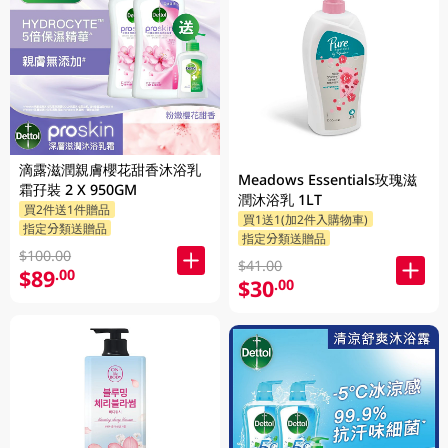
滴露滋潤親膚櫻花甜香沐浴乳
Meadows Essentials玫瑰滋
霜孖裝 2 X 950GM
潤沐浴乳 1LT
買2件送1件贈品
買1送1(加2件入購物車)
指定分類送贈品
指定分類送贈品
$100.00
$41.00
$89
.00
$30
.00