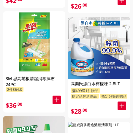
$42
$26
.00
3M 思高地板清潔消毒抹布
高樂氏漂白水檸檬味 2.8LT
24PC
2件$64.8
滿$99送1件贈品
指定品牌送贈品
指定分類送贈品
$36
.00
$28
.00