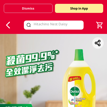
Dismiss
Shop in App
V
alid Until 30 June 2026