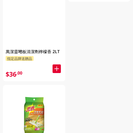
萬潔靈地板清潔劑檸檬香 2LT
指定品牌送贈品
$36
.00