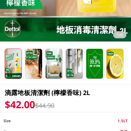
1/6
滴露地板清潔劑 (檸檬香味) 2L
$42.00
$44.90
Size
1.5LT