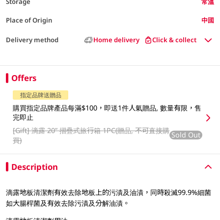
Storage
常溫
Place of Origin
中國
Delivery method
Home delivery
Click & collect
Offers
指定品牌送贈品
購買指定品牌產品每滿$100，即送1件人氣贈品, 數量有限，售
完即止
[Gift]
滴露 20” 摺疊式旅行箱 1PC(贈品, 不可直接購
Sold Out
買)
Description
滴露地板清潔劑有效去除地板上的污漬及油漬，同時殺滅99.9%細菌
如大腸桿菌及有效去除污漬及分解油漬。