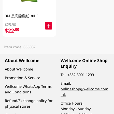
3M 思高除塵紙 30PC
$25.90
$22
.00
Item code: 055087
About Wellcome
Wellcome Online Shop
Enquiry
About Wellcome
Tel:
+852 3001 1299
Promotion & Service
Email:
Wellcome WhatsApp Terms
onlineshop@wellcome.com
and Conditions
.hk
Refund/Exchange policy for
Office Hours:
physical stores
Monday - Sunday