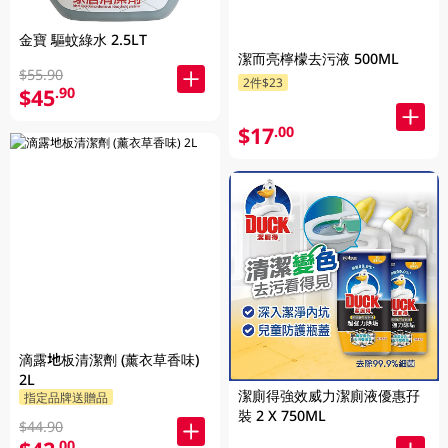
金寶 驅蚊綠水 2.5LT
潔而亮檸檬去污液 500ML
$55.90
2件$23
$45
.90
$17
.00
滴露地板清潔劑 (薰衣草香味)
2L
潔廁得強效威力潔廁液優惠孖
指定品牌送贈品
裝 2 X 750ML
$44.90
.00