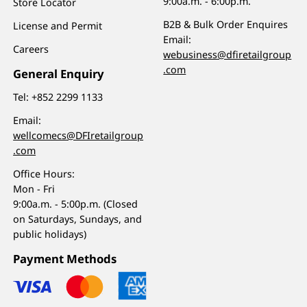
9:00a.m. - 6:00p.m.
Store Locator
B2B & Bulk Order Enquires
License and Permit
Email:
Careers
webusiness@dfiretailgroup
.com
General Enquiry
Tel:
+852 2299 1133
Email:
wellcomecs@DFIretailgroup
.com
Office Hours:
Mon - Fri
9:00a.m. - 5:00p.m. (Closed
on Saturdays, Sundays, and
public holidays)
Payment Methods