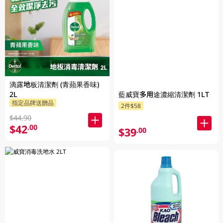
滴露地板清潔劑 (青蘋果香味)
藍威寶多用途濃縮清潔劑 1LT
2L
指定品牌送贈品
2件$58
$44.90
$42
.00
$39
.00