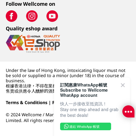
Follow Wellcome on
Quality eshop award
Under the law of Hong Kong, intoxicating liquor must not
be sold or supplied to a minor (under 18) in the course of
business.
訂閱惠康WhatsApp帳號
根據香港法律，不得在業務過程中，向未成年人 (18 歲以下人士)
Subscribe to Wellcome
售賣或供應令人醺醉的酒類。
WhatApp account
Terms & Conditions
|
Privacy Policy
|
DFI Retail Group
快人一步接收至抵資訊！
Stay one step ahead and grab
© 2024 Wellcome / Market Place. The Dairy Farm Company
the best deals!
Limited. All rights reserved.
連結 WhatsApp 帳號