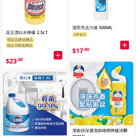
潔而亮去污液 500ML
花王漂白水檸檬 2.5LT
2件$23
指定品牌送贈品
指定分類送贈品
$17
.00
$23
.00
潔廁得深層潔廁啫喱檸檬清新