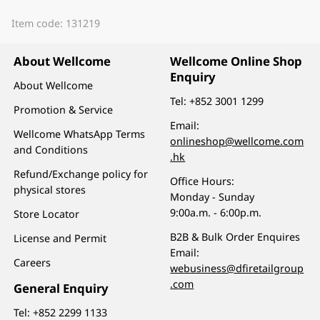
Item code: 131219
About Wellcome
Wellcome Online Shop
Enquiry
About Wellcome
Tel:
+852 3001 1299
Promotion & Service
Email:
Wellcome WhatsApp Terms
onlineshop@wellcome.com
and Conditions
.hk
Refund/Exchange policy for
Office Hours:
physical stores
Monday - Sunday
9:00a.m. - 6:00p.m.
Store Locator
B2B & Bulk Order Enquires
License and Permit
Email:
Careers
webusiness@dfiretailgroup
.com
General Enquiry
Tel:
+852 2299 1133