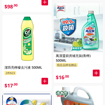
$98
.90
萬潔靈廚房補充裝(青檸)
500ML
指定品牌送贈品
潔而亮檸檬去污液 500ML
2件$23
$16
.00
$17
.00