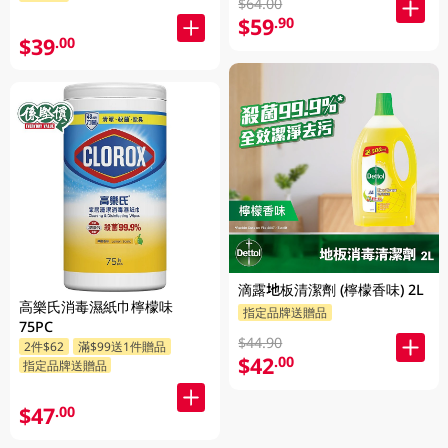
$64.00
$59
.90
$39
.00
滴露地板清潔劑 (檸檬香味) 2L
高樂氏消毒濕紙巾檸檬味
指定品牌送贈品
75PC
$44.90
2件$62
滿$99送1件贈品
$42
.00
指定品牌送贈品
$47
.00