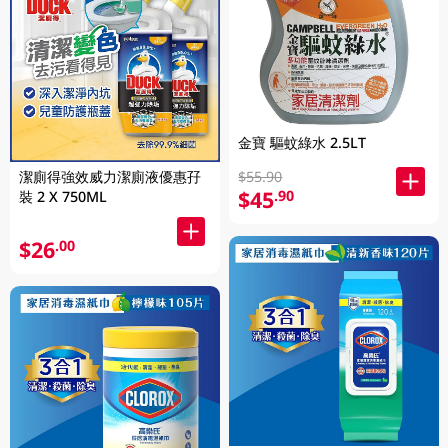
金寶 驅蚊綠水 2.5LT
潔廁得強效威力潔廁液優惠孖
$55.90
$45
.90
裝 2 X 750ML
$26
.00