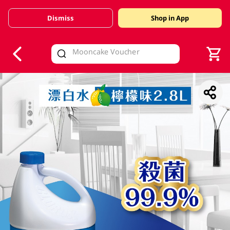
Dismiss
Shop in App
V
alid Until 30 June 2026