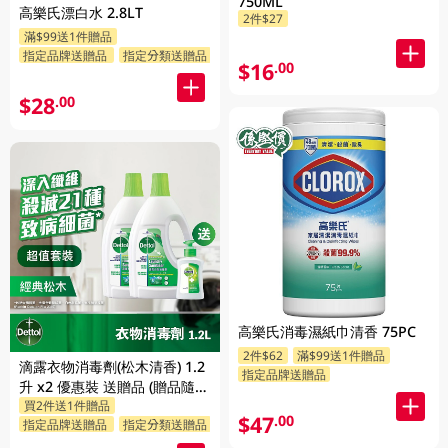
750ML
高樂氏漂白水 2.8LT
2件$27
滿$99送1件贈品
指定品牌送贈品
指定分類送贈品
$16
.00
$28
.00
高樂氏消毒濕紙巾清香 75PC
2件$62
滿$99送1件贈品
滴露衣物消毒劑(松木清香) 1.2
指定品牌送贈品
升 x2 優惠裝 送贈品 (贈品隨機
買2件送1件贈品
發送)
$47
.00
指定品牌送贈品
指定分類送贈品