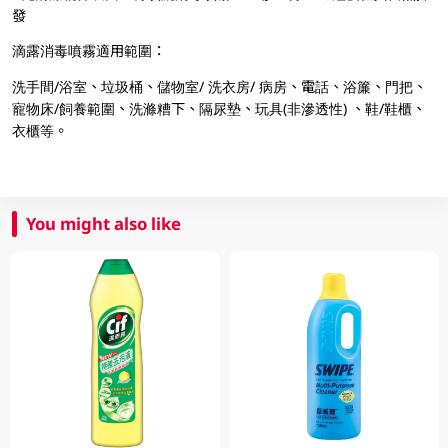
發
滴露消毒噴霧適用範圍：
洗手間/浴室、垃圾桶、儲物室/ 洗衣房/ 病房、電話、浴簾、門把、
寵物床/飼養範圍、洗滌糟下、隔尿墊、玩具(非滲透性) 、鞋/鞋櫃、
衣櫃等。
You might also like