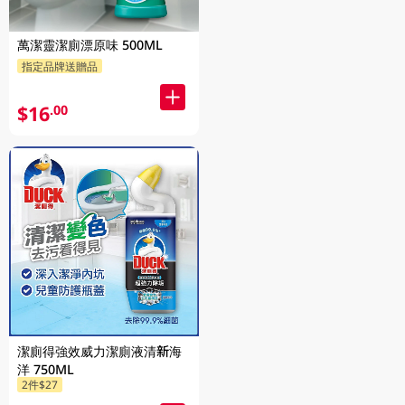
萬潔靈潔廁漂原味 500ML
指定品牌送贈品
$16
.00
潔廁得強效威力潔廁液清新海
洋 750ML
2件$27