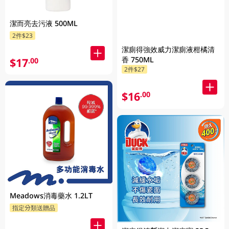
潔而亮去污液 500ML
2件$23
潔廁得強效威力潔廁液柑橘清
香 750ML
$17
.00
2件$27
$16
.00
Meadows消毒藥水 1.2LT
指定分類送贈品