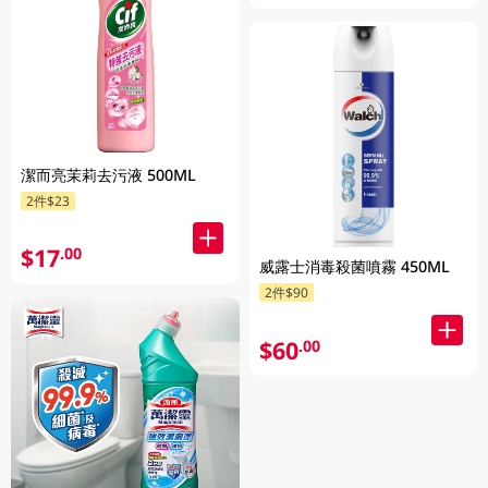
潔而亮茉莉去污液 500ML
2件$23
$17
.00
威露士消毒殺菌噴霧 450ML
2件$90
$60
.00