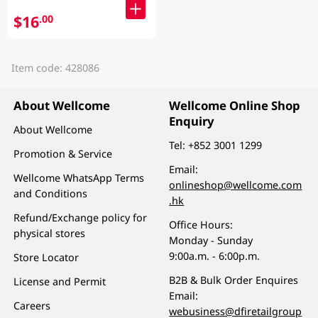
$16
.00
Item code: 428086
About Wellcome
Wellcome Online Shop
Enquiry
About Wellcome
Tel:
+852 3001 1299
Promotion & Service
Email:
Wellcome WhatsApp Terms
onlineshop@wellcome.com
and Conditions
.hk
Refund/Exchange policy for
Office Hours:
physical stores
Monday - Sunday
9:00a.m. - 6:00p.m.
Store Locator
B2B & Bulk Order Enquires
License and Permit
Email:
Careers
webusiness@dfiretailgroup