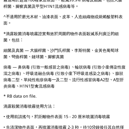
桿菌、腳癬真菌及甲型H1N1流感病毒等。
^不適用於磨光木材、油漆表面、皮革、人造絲織物或炳烯酸塑料表
面。
*滴露殺菌消毒噴霧證實有效於周圍的物件表面殺滅系列廣泛的細
菌，包括：
細菌及真菌 — 大腸桿菌、沙門氏桿菌、李斯特菌、金黃色葡萄球
菌、彎曲桿菌、鏈球菌、腳癬真菌
病毒 — 鼻病毒 (引致一般感冒之病毒) 、輪狀病毒 (引致小童傳染性腹
瀉之病毒) 、呼吸道融合病毒 (引致小童下呼吸道感染之病毒) 、腺狀
病毒二型、單純性疱疹病毒一及二型、流行性感冒病毒A2型、A型肝
炎病毒、H1N1型禽流感病毒
* RB data on file.
滴露殺菌消毒噴霧使用方法：
• 使用前請搖勻，於距離物件表面 15 - 20 厘米噴灑消毒噴霧
• 先清潔物件表面，再噴灑消毒噴霧 2-3 秒，待10分鐘後任其自然揮