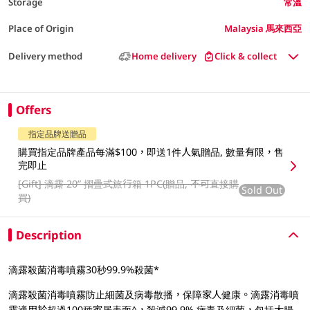
Storage
常溫
Place of Origin
Malaysia 馬來西亞
Delivery method
Home delivery
Click & collect
Offers
指定品牌送贈品
購買指定品牌產品每滿$100，即送1件人氣贈品, 數量有限，售
完即止
[Gift]
滴露 20” 摺疊式旅行箱 1PC(贈品, 不可直接購
Sold Out
買)
Description
滴露殺菌消毒噴霧30秒99.9%殺菌*
滴露殺菌消毒噴霧防止細菌及病毒散播，保障家人健康。滴露消毒噴
霧適用於超過100種家居表面^，殺滅99.9% 病毒及細菌，包括大腸