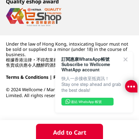
Quality eshop award
Under the law of Hong Kong, intoxicating liquor must not
be sold or supplied to a minor (under 18) in the course of
business.
訂閱惠康WhatsApp帳號
根據香港法律，不得在業務過程中，向未成年人 (18 歲以下人士)
Subscribe to Wellcome
售賣或供應令人醺醉的酒類。
WhatApp account
Terms & Conditions
|
Privacy Policy
|
DFI Retail Group
快人一步接收至抵資訊！
Stay one step ahead and grab
© 2024 Wellcome / Market Place. The Dairy Farm Company
the best deals!
Limited. All rights reserved.
連結 WhatsApp 帳號
Add to Cart