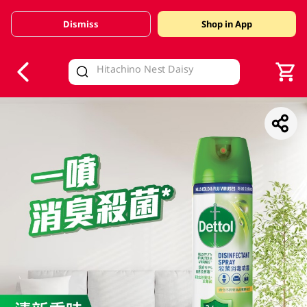
Dismiss
Shop in App
V
alid Until 30 June 2026