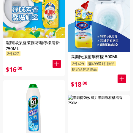
潔廁得深層潔廁啫喱檸檬清新
750ML
2件$27
高樂氏潔廁劑檸檬 500ML
2件$29
滿$99送1件贈品
$16
.00
指定品牌送贈品
$18
.00