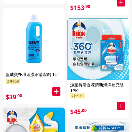
$153
.90
藍威寶多用途濃縮清潔劑 1LT
2件$58
潔廁得清香凍清新海洋補充裝
1PK
$39
.00
2件$75
$45
.00