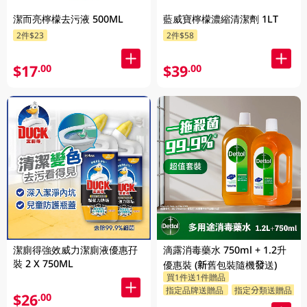
潔而亮檸檬去污液 500ML
藍威寶檸檬濃縮清潔劑 1LT
2件$23
2件$58
$17
$39
.00
.00
潔廁得強效威力潔廁液優惠孖
滴露消毒藥水 750ml + 1.2升
裝 2 X 750ML
優惠裝 (新舊包裝隨機發送)
買1件送1件贈品
指定品牌送贈品
指定分類送贈品
$26
.00