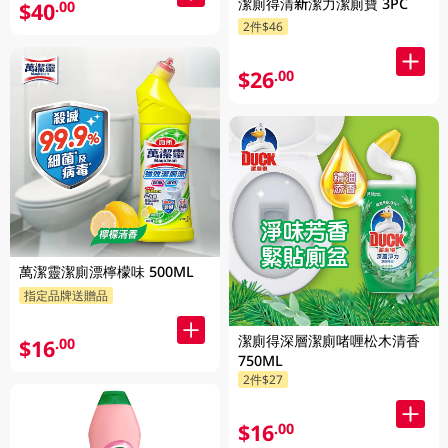
潔廁得清新潔力潔廁寶 3PC
$40
.00
2件$46
$26
.00
萬潔靈潔廁漂檸檬味 500ML
指定品牌送贈品
潔廁得深層潔廁啫喱松木清香
$16
.00
750ML
2件$27
$16
.00