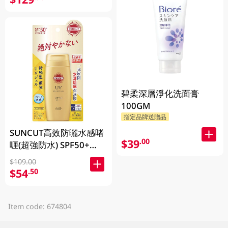
碧柔深層淨化洗面膏
100GM
指定品牌送贈品
SUNCUT高效防曬水感啫
$39
.00
喱(超強防水) SPF50+
PA++++ (80g)
$109.00
$54
.50
Item code: 674804