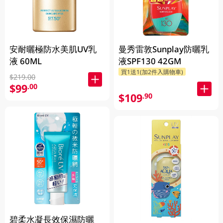
安耐曬極防水美肌UV乳
曼秀雷敦Sunplay防曬乳
液 60ML
液SPF130 42GM
買1送1(加2件入購物車)
$219.00
$99
.00
$109
.90
碧柔水凝長效保濕防曬