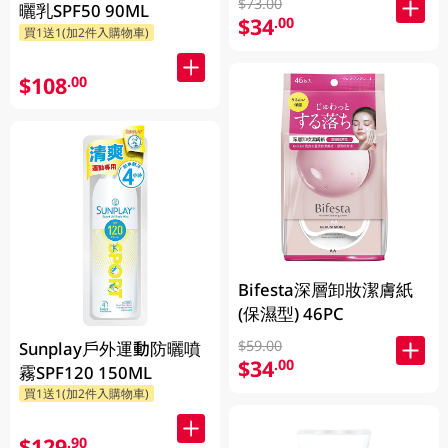
$73.00
曬乳SPF50 90ML
$34
.00
買1送1(加2件入購物車)
$108
.00
Bifesta深層卸妝潔膚紙
(保濕型) 46PC
$59.00
Sunplay戶外運動防曬噴
$34
.00
霧SPF120 150ML
買1送1(加2件入購物車)
$129
.90