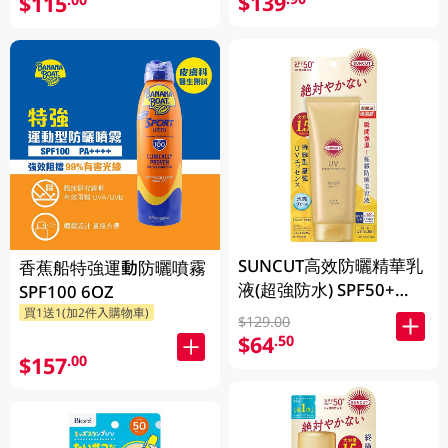
$139
$115
SUNCUT高效防曬精華乳
香蕉船特強運動防曬噴霧
液(超強防水) SPF50+
SPF100 6OZ
PA++++ (120g)
買1送1(加2件入購物車)
$129.00
$64
.50
$157
.00