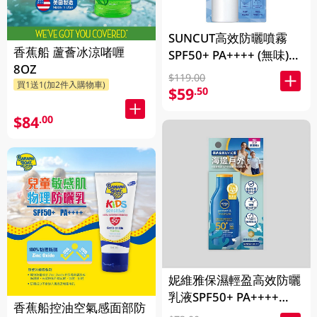
SUNCUT高效防曬噴霧
香蕉船 蘆薈冰涼啫喱
SPF50+ PA++++ (無味)
8OZ
(90g)
$119.00
買1送1(加2件入購物車)
$59
.50
$84
.00
妮維雅保濕輕盈高效防曬
乳液SPF50+ PA++++
香蕉船控油空氣感面部防
75ML