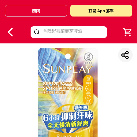
關閉
打開 App 落單
V
alid Until 30 June 2026