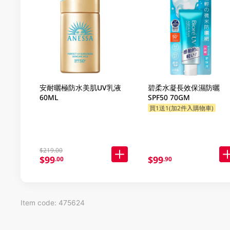
安耐曬極防水美肌UV乳液
碧柔水凝長效保濕防曬
60ML
SPF50 70GM
買1送1(加2件入購物車)
$219.00
$99
$99
.00
.90
Item code: 475624