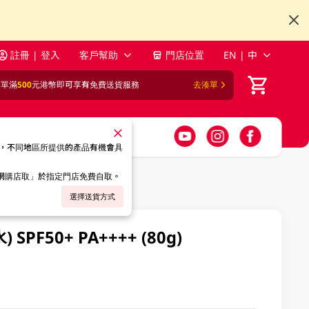
註冊 | 登入
客戶幫助
門店位置
EN | 中
訂單滿
500
元港幣即可享有免費送貨服務
去湊單
，不同地區所提供的產品有機會具
「網購店取」於指定門店免費自取。
選擇送貨方式
F50+ PA++++ (80g)