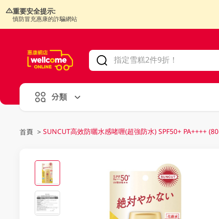
重要安全提示:
慎防冒充惠康的詐騙網站
V
alid Until 30 June 2026
分類
SUNCUT高效防曬水感啫喱(超強防水) SPF50+ PA++++ (80
首頁
>