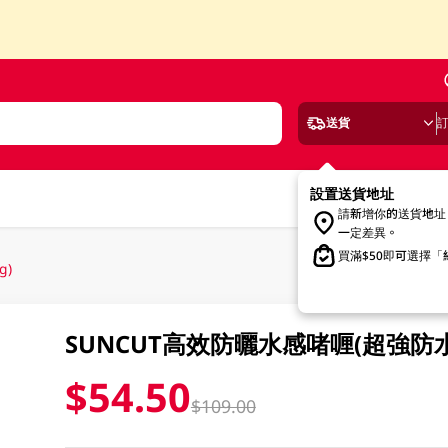
送貨
設置送貨地址
請新增你的送貨地址
一定差異。
買滿$50即可選擇
g)
SUNCUT高效防曬水感啫喱(超強防水) SP
$54.50
$109.00