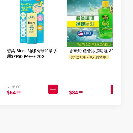
碧柔 Biore 貓咪肉球印章防
香蕉船 蘆薈冰涼啫喱 8OZ
曬SPF50 PA+++ 70G
買1送1(加2件入購物車)
$128.00
$64
$84
.00
.00