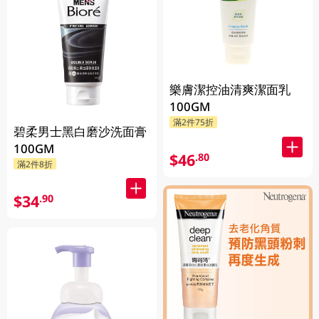
樂膚潔控油清爽潔面乳
100GM
滿2件75折
碧柔男士黑白磨沙洗面膏
100GM
$46
.80
滿2件8折
$34
.90