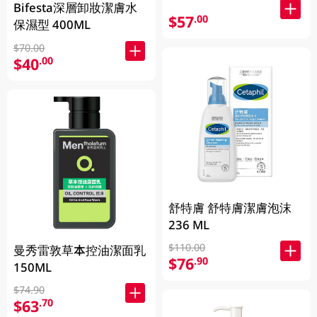
Bifesta深層卸妝潔膚水
$57
.00
保濕型 400ML
$70.00
$40
.00
舒特膚 舒特膚潔膚泡沫
236 ML
$110.00
曼秀雷敦草本控油潔面乳
$76
.90
150ML
$74.90
$63
.70