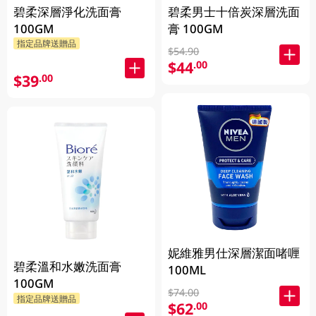
碧柔深層淨化洗面膏
碧柔男士十倍炭深層洗面
100GM
膏 100GM
指定品牌送贈品
$54.90
$44
.00
$39
.00
妮維雅男仕深層潔面啫喱
碧柔溫和水嫩洗面膏
100ML
100GM
$74.00
指定品牌送贈品
$62
.00