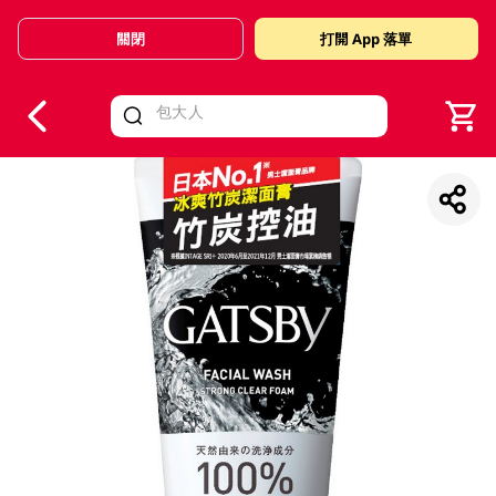
關閉
打開 App 落單
V
alid Until 30 June 2026