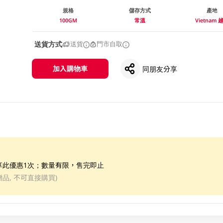
規格
儲存方式
產地
100GM
常溫
Vietnam 
送貨方式
送貨
門市自取
加入購物車
同朋友分享
享此優惠1次；數量有限，售完即止
PC(贈品, 不可直接購買)