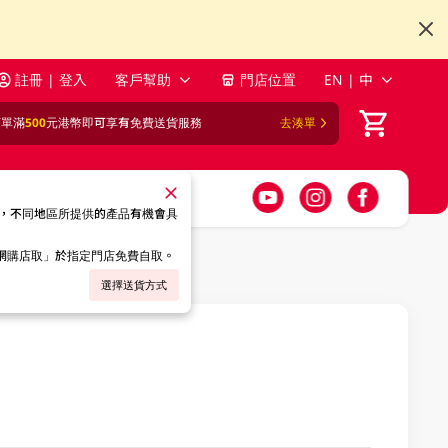
註冊 | 登入
客戶幫助
門店位置
EN | 中
訂單滿
500
元港幣即可享有免費送貨服務
去湊單
，不同地區所提供的產品有機會具
「網購店取」於指定門店免費自取。
選擇送貨方式