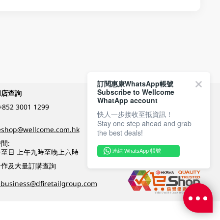
訂閱惠康WhatsApp帳號
Subscribe to Wellcome
網店查詢
付款方式
WhatApp account
+852 3001 1299
快人一步接收至抵資訊！
Stay one step ahead and grab
關注我們
eshop@wellcome.com.hk
the best deals!
間:
至日 上午九時至晚上六時
連結 WhatsApp 帳號
優質纲店認證
合作及大量訂購查詢
business@dfiretailgroup.com