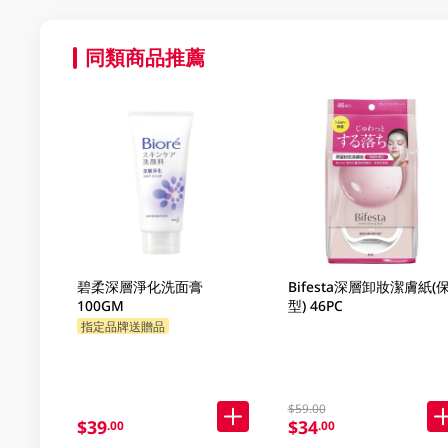
同類商品推薦
碧柔深層淨化洗面膏
Bifesta深層卸妝潔膚紙(
100GM
型) 46PC
指定品牌送贈品
$59.00
$39
$34
.00
.00