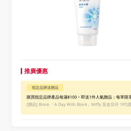
推廣優惠
指定品牌送贈品
購買指定品牌產品每滿$100，即送1件人氣贈品；每單限
[贈品]
Biore 「A Day With Bioré」Miffy 盲盒公仔 1