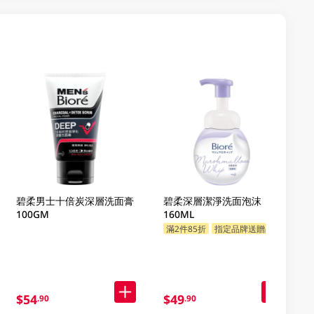
碧柔男士十倍炭深層洗面膏
碧柔深層潔淨洗面泡沫
100GM
160ML
滿2件85折
指定品牌送贈品
$54
$49
.90
.90