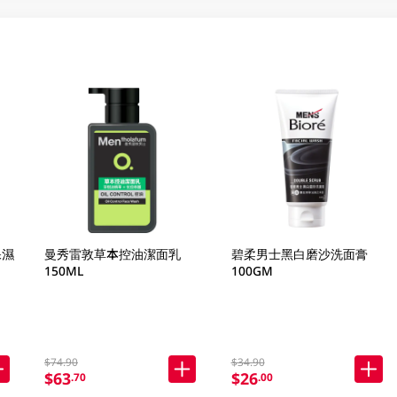
保濕
曼秀雷敦草本控油潔面乳
碧柔男士黑白磨沙洗面膏
150ML
100GM
$74.90
$34.90
$63
$26
.70
.00