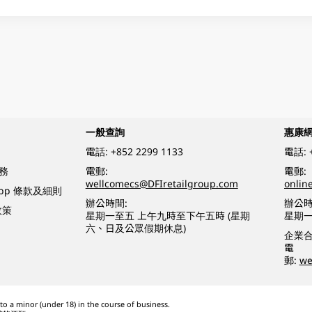
一般查詢
惠康
電話:
+852 2299 1133
電話:
務
電郵:
電郵:
wellcomecs@DFIretailgroup.com
onlin
App 條款及細則
辦公時間:
辦公時
政策
星期一至五 上午九時至下午五時 (星期
星期一
六、日及公眾假期休息)
企業
電
郵:
we
o a minor (under 18) in the course of business.