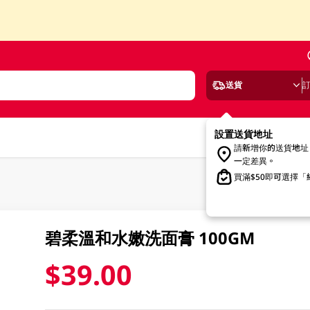
送貨
設置送貨地址
請新增你的送貨地址
一定差異。
買滿$50即可選擇
碧柔溫和水嫩洗面膏 100GM
$39.00