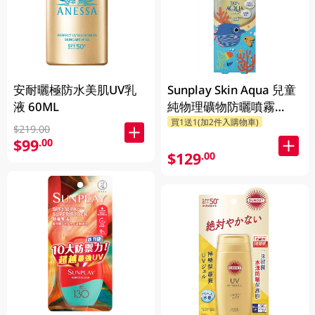
安耐曬極防水美肌UV乳
Sunplay Skin Aqua 兒童
液 60ML
純物理礦物防曬噴霧
SPF50+ PA++++ 100ML
買1送1(加2件入購物車)
$219.00
$99
.00
$129
.00