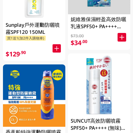
妮維雅保濕輕盈高效防曬
Sunplay戶外運動防曬噴
乳液SPF50+ PA++++
霧SPF120 150ML
75ML
$73.00
買1送1(加2件入購物車)
$34
.00
$129
.90
SUNCUT高效防曬噴霧
SPF50+ PA++++ (無味)
香蕉船特強運動防曬噴霧