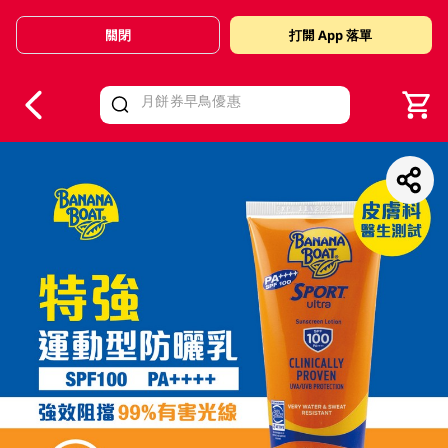
關閉
打開 App 落單
V
alid Until 30 June 2026