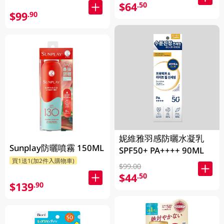
$64
.50
$99
.90
妮維雅羽感防曬水凝乳
Sunplay防曬噴霧 150ML
SPF50+ PA++++ 90ML
買1送1(加2件入購物車)
$99.00
$44
.50
$139
.90