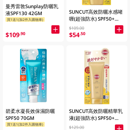
曼秀雷敦Sunplay防曬乳
SUNCUT高效防曬水感啫
液SPF130 42GM
喱(超強防水) SPF50+
買1送1(加2件入購物車)
PA++++ (80g)
$109.00
$109
$54
.90
.50
碧柔水凝長效保濕防曬
SUNCUT高效防曬精華乳
SPF50 70GM
液(超強防水) SPF50+
PA++++ (120g)
買1送1(加2件入購物車)
$129.00