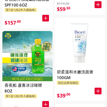
(90g)
$119.00
SPF100 6OZ
$59
.50
買1送1(加2件入購物車)
$157
.00
碧柔溫和水嫩洗面膏
100GM
指定品牌送贈品
香蕉船 蘆薈冰涼啫喱
8OZ
$39
.00
買1送1(加2件入購物車)