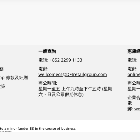
一般查詢
惠康
電話:
+852 2299 1133
電話:
務
電郵:
電郵:
wellcomecs@DFIretailgroup.com
onlin
App 條款及細則
辦公時間:
辦公時
政策
星期一至五 上午九時至下午五時 (星期
星期一
六、日及公眾假期休息)
企業
電
郵:
we
o a minor (under 18) in the course of business.
醉的酒類。