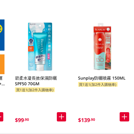
運
碧柔水凝長效保濕防曬
Sunplay防曬噴霧 150ML
+
SPF50 70GM
買1送1(加2件入購物車)
買1送1(加2件入購物車)
$99
$139
.90
.90