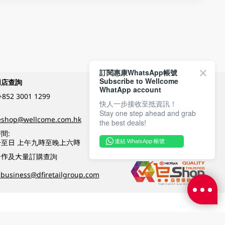
訂閱惠康WhatsApp帳號
Subscribe to Wellcome
網店查詢
付款方式
WhatApp account
+852 3001 1299
快人一步接收至抵資訊！
Stay one step ahead and grab
關注我們
eshop@wellcome.com.hk
the best deals!
間:
至日 上午九時至晚上六時
連結 WhatsApp 帳號
優質纲店認證
合作及大量訂購查詢
business@dfiretailgroup.com
條款及細則
|
私隱政策
|
DFI零售集團