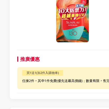
推廣優惠
買1送1(加2件入購物車)
任揀2件，其中1件免費(優先送最高價錢)；數量有限，售