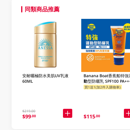
同類商品推薦
安耐曬極防水美肌UV乳液
Banana Boat香蕉船特強
60ML
動型防曬乳 SPF100 PA++
90ML
買1送1(加2件入購物車)
$219.00
$99
$115
.00
.00