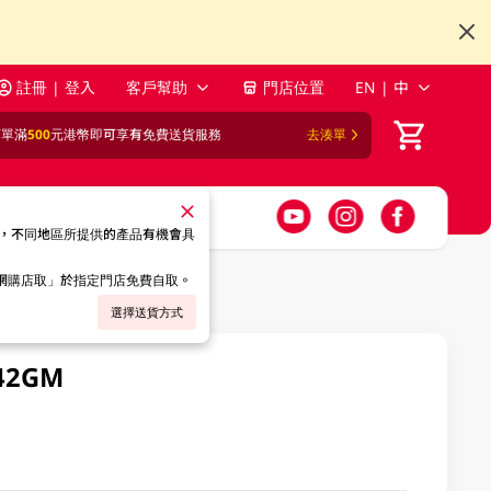
註冊 | 登入
客戶幫助
門店位置
EN | 中
訂單滿
500
元港幣即可享有免費送貨服務
去湊單
，不同地區所提供的產品有機會具
「網購店取」於指定門店免費自取。
選擇送貨方式
42GM