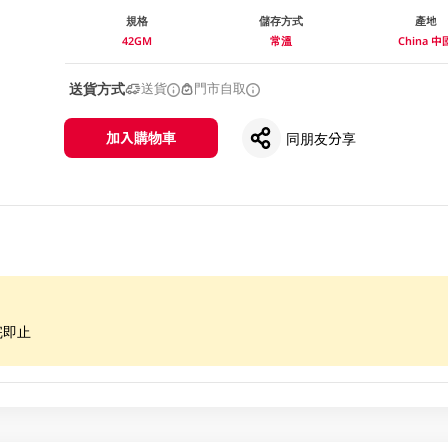
規格
儲存方式
產地
42GM
常溫
China 中
送貨方式
送貨
門市自取
加入購物車
同朋友分享
完即止