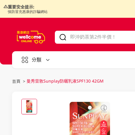
重要安全提示:
慎防冒充惠康的詐騙網站
V
alid Until 30 June 2026
分類
曼秀雷敦Sunplay防曬乳液SPF130 42GM
首頁
>