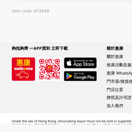
Item code: 673848
夠抵夠齊 一APP買到 立即下載
關於惠康
關於惠康
推廣活動及服
惠康 Whats
門市退/換貨
門店位置
牌照及許可證
加入我們
Under the law of Hong Kong, intoxicating liquor must not be sold or supplied t
根據香港法律，不得在業務過程中，向未成年人 (18 歲以下人士) 售賣或供應令人醺