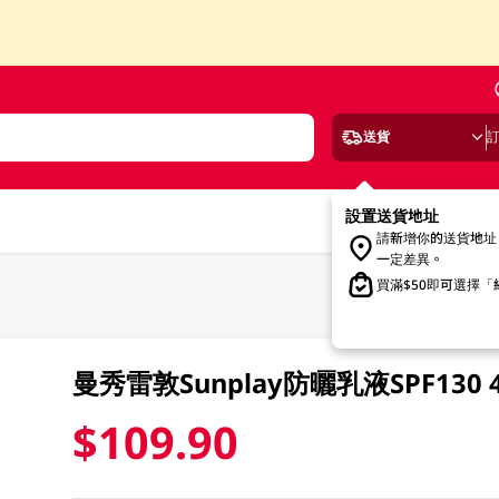
送貨
設置送貨地址
請新增你的送貨地址
一定差異。
買滿$50即可選擇
曼秀雷敦Sunplay防曬乳液SPF130 
$109.90