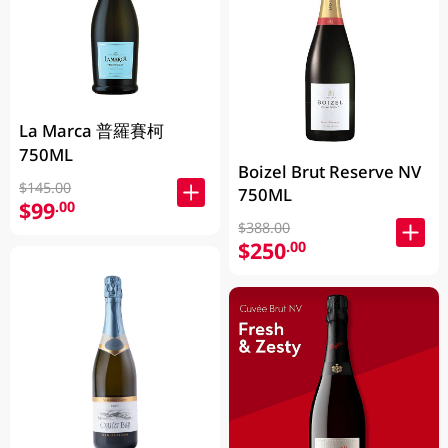
La Marca 普羅賽柯
750ML
Boizel Brut Reserve NV
$145.00
750ML
$99
.00
$388.00
$250
.00