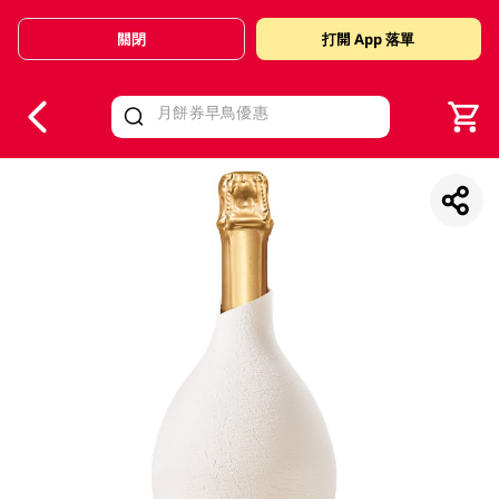
關閉
打開 App 落單
V
alid Until 30 June 2026