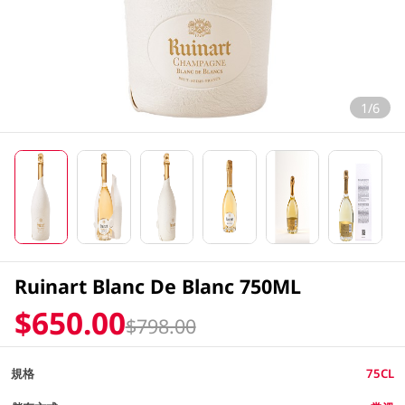
1/6
Ruinart Blanc De Blanc 750ML
$650.00
$798.00
規格
75CL