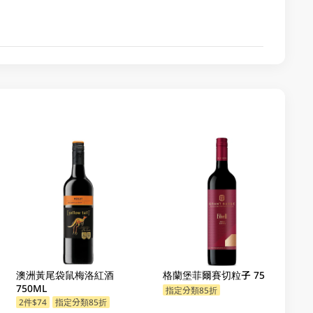
澳洲黃尾袋鼠梅洛紅酒
格蘭堡菲爾賽切粒子 750ML
750ML
指定分類85折
2件$74
指定分類85折