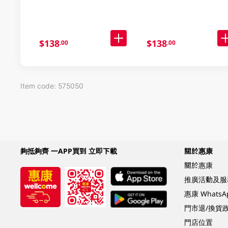
$138
$138
.00
.00
Item code: 575050
夠抵夠齊 一APP買到 立即下載
關於惠康
關於惠康
推廣活動及服
惠康 Whats
門市退/換貨
門店位置