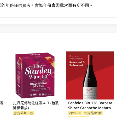
示的年份僅供參考，實際年份會因批次而有所不同。
酒
史丹尼傳統乾紅酒 4LT (包裝
Penfolds Bin 138 Barossa
隨機發放)
Shiraz Grenache Mataro
750ML
指定分類85折
2件$500
指定品牌9折