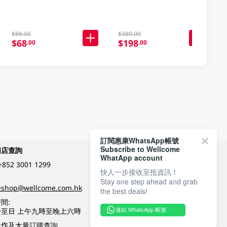
$88.00
$380.00
$68
$198
.00
.00
訂閱惠康WhatsApp帳號
Subscribe to Wellcome
網店查詢
付款方式
WhatApp account
+852 3001 1299
快人一步接收至抵資訊！
Stay one step ahead and grab
關注我們
eshop@wellcome.com.hk
the best deals!
間:
至日 上午九時至晚上六時
連結 WhatsApp 帳號
優質纲店認證
合作及大量訂購查詢