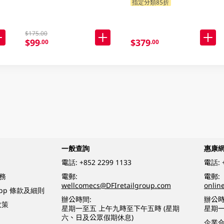
指定分類85折
$175.00
$99
$379
.00
.00
一般查詢
惠康
電話:
+852 2299 1133
電話:
務
電郵:
電郵:
wellcomecs@DFIretailgroup.com
onlin
App 條款及細則
辦公時間:
辦公時
政策
星期一至五 上午九時至下午五時 (星期
星期一
六、日及公眾假期休息)
企業