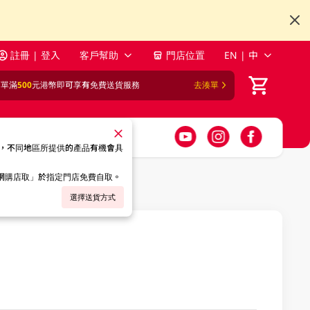
註冊 | 登入
客戶幫助
門店位置
EN | 中
訂單滿
500
元港幣即可享有免費送貨服務
去湊單
，不同地區所提供的產品有機會具
「網購店取」於指定門店免費自取。
選擇送貨方式