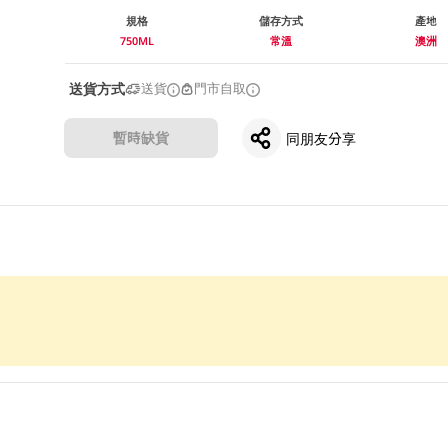
規格
儲存方式
產地
750ML
常溫
澳洲
送貨方式
送貨
門市自取
暫時缺貨
同朋友分享