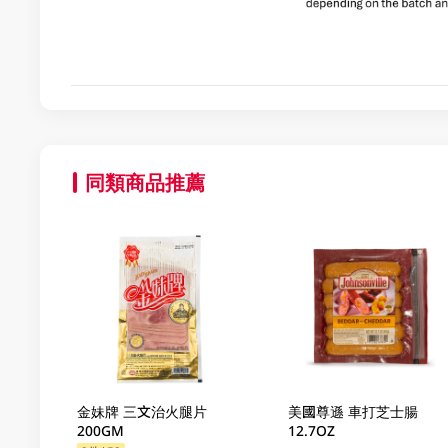
同類商品推薦
金妹牌 三文治火腿片
美國尊遜 車打芝士腸
200GM
12.7OZ