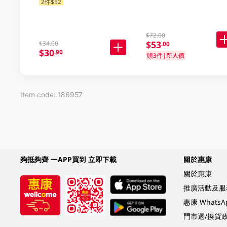
2件$52
$72.00
$53
$34.00
.00
$30
.90
頭3件|新人價
Item code: 186957
夠抵夠齊 一APP買到 立即下載
關於惠康
關於惠康
推廣活動及服
惠康 Whats
門市退/換貨