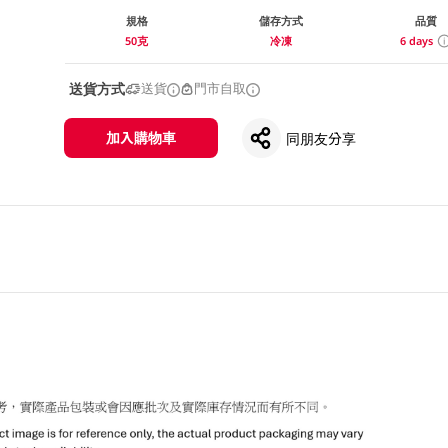
規格
儲存方式
品質
50克
冷凍
6 days
送貨方式
送貨
門市自取
加入購物車
同朋友分享