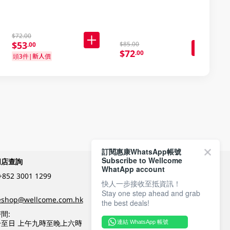
$72.00
$53
$85.00
.00
$72
.00
頭3件|新人價
訂閱惠康WhatsApp帳號
Subscribe to Wellcome
網店查詢
付款方式
WhatApp account
+852 3001 1299
快人一步接收至抵資訊！
Stay one step ahead and grab
關注我們
eshop@wellcome.com.hk
the best deals!
間:
至日 上午九時至晚上六時
連結 WhatsApp 帳號