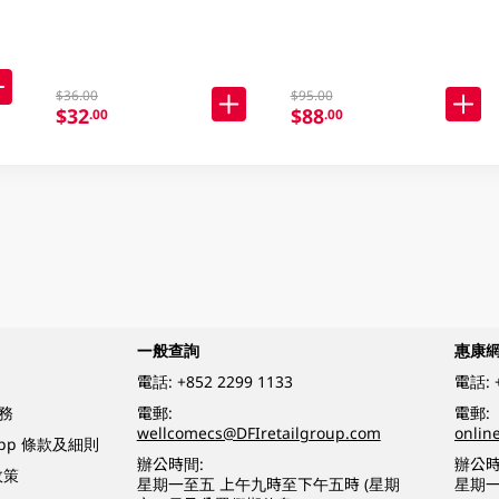
$36.00
$95.00
$32
$88
.00
.00
一般查詢
惠康
電話:
+852 2299 1133
電話:
務
電郵:
電郵:
wellcomecs@DFIretailgroup.com
onlin
App 條款及細則
辦公時間:
辦公時
政策
星期一至五 上午九時至下午五時 (星期
星期一