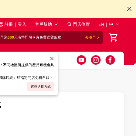
註冊 | 登入
客戶幫助
門店位置
EN | 中
訂單滿
500
元港幣即可享有免費送貨服務
去湊單
，不同地區所提供的產品有機會具
「網購店取」於指定門店免費自取。
選擇送貨方式
克