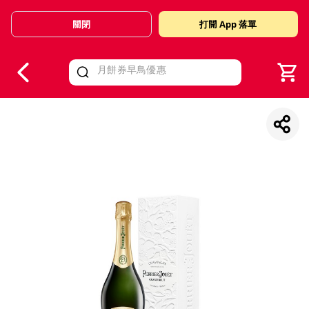
關閉
打開 App 落單
V
alid Until 30 June 2026