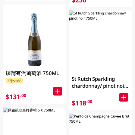
蠔灣有汽葡萄酒 750ML
St Rutch Sparkling
2件$188
chardonnay/ pinot noir
750ML
$131
.00
$118
.00