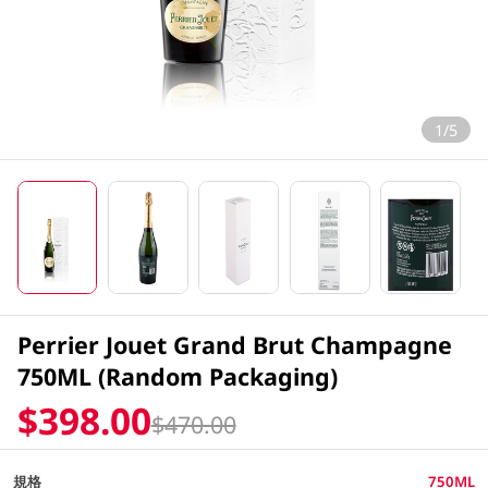
1/5
Perrier Jouet Grand Brut Champagne
750ML (Random Packaging)
$398.00
$470.00
規格
750ML