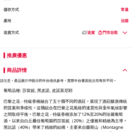
儲存方式
常溫
產地
法國
送貨方式
送貨
門市自取
推廣優惠
商品詳情
請注意，產品圖片中顯示的年份僅供參考，實際年份會因批次而有所不同。
葡萄品種: 莎當妮, 黑皮諾, 皮諾莫尼耶
巴黎之花 - 特級香檳融合了五十個不同的酒莊，展現了酒莊釀酒傳統
的質素和多樣性。這個組合在巴黎之花風格的連貫性與全年氣候影響
之間取得平衡。巴黎之花 - 特級香檳添加了12%至20%的珍藏葡萄
酒，以來自白丘最佳葡萄園的莎當妮（20%）之優雅和精緻為主導。
黑比諾（40%）帶來了精緻的結構，主要來自蘭斯山（Montagne