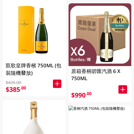
凱歌皇牌香檳 750ML (包
原箱香桐碧匯汽酒 6 X
裝隨機發放)
750ML
$435.00
$385
.00
$990
.00