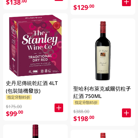
$138
.00
$129
.00
史丹尼傳統乾紅酒 4LT
聖哈利布萊克威爾切粒子
(包裝隨機發放)
紅酒 750ML
指定分類85折
指定分類85折
$175.00
$388.00
$99
.00
$198
.00