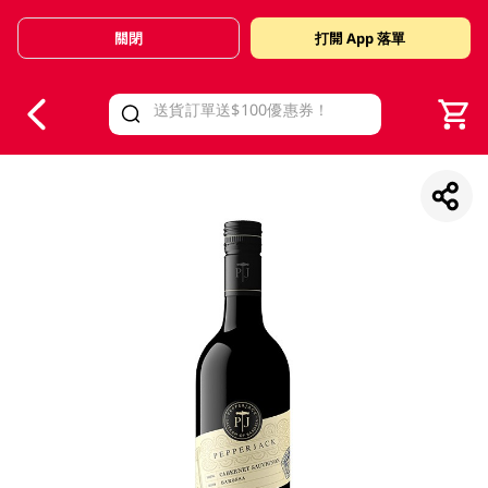
關閉
打開 App 落單
V
alid Until 30 June 2026