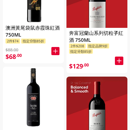
澳洲黃尾袋鼠赤霞珠紅酒
奔富冠蘭山系列切粒子紅
750ML
酒 750ML
2件$74
指定分類85折
2件$208
指定品牌9折
$88.00
指定分類85折
$68
.00
$129
.00