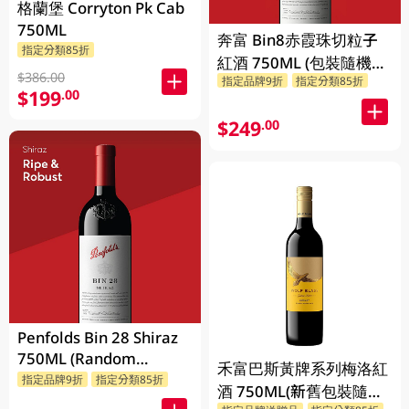
格蘭堡 Corryton Pk Cab
750ML
奔富 Bin8赤霞珠切粒子
指定分類85折
紅酒 750ML (包裝隨機發
$386.00
指定品牌9折
指定分類85折
放)
$199
.00
$249
.00
Penfolds Bin 28 Shiraz
750ML (Random
禾富巴斯黃牌系列梅洛紅
Packaging)
指定品牌9折
指定分類85折
酒 750ML(新舊包裝隨機