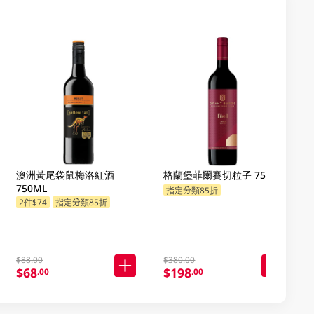
澳洲黃尾袋鼠梅洛紅酒
格蘭堡菲爾賽切粒子 750ML
750ML
指定分類85折
2件$74
指定分類85折
$88.00
$380.00
$68
$198
.00
.00