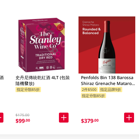
酒
史丹尼傳統乾紅酒 4LT (包裝
Penfolds Bin 138 Barossa
隨機發放)
Shiraz Grenache Mataro
750ML
指定分類85折
2件$500
指定品牌9折
指定分類85折
$175.00
$99
$379
.00
.00