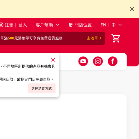
註冊 | 登入
客戶幫助
門店位置
EN | 中
訂單滿
500
元港幣即可享有免費送貨服務
去湊單
，不同地區所提供的產品有機會具
「網購店取」於指定門店免費自取。
選擇送貨方式