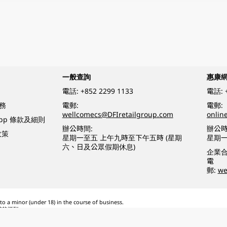
一般查詢
惠康
電話:
+852 2299 1133
電話:
務
電郵:
電郵:
wellcomecs@DFIretailgroup.com
onlin
App 條款及細則
辦公時間:
辦公時
政策
星期一至五 上午九時至下午五時 (星期
星期一
六、日及公眾假期休息)
企業
電
郵:
we
o a minor (under 18) in the course of business.
醉的酒類。
eserved.