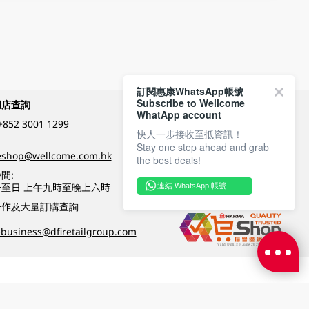
訂閱惠康WhatsApp帳號
Subscribe to Wellcome
網店查詢
付款方式
WhatApp account
+852 3001 1299
快人一步接收至抵資訊！
Stay one step ahead and grab
關注我們
eshop@wellcome.com.hk
the best deals!
間:
至日 上午九時至晚上六時
連結 WhatsApp 帳號
優質纲店認證
合作及大量訂購查詢
business@dfiretailgroup.com
條款及細則
|
私隱政策
|
DFI零售集團