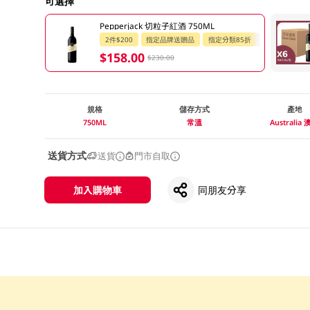
可選擇
Pepperjack 切粒子紅酒 750ML
2件$200
指定品牌送贈品
指定分類85折
$158.00
$230.00
規格
儲存方式
產地
750ML
常溫
Australia
送貨方式
送貨
門市自取
加入購物車
同朋友分享