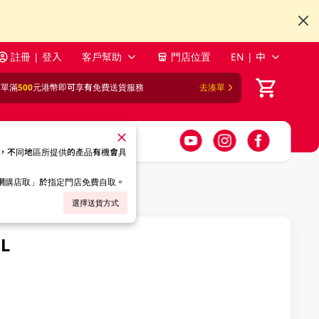
註冊 | 登入
客戶幫助
門店位置
EN | 中
訂單滿
500
元港幣即可享有免費送貨服務
去湊單
，不同地區所提供的產品有機會具
「網購店取」於指定門店免費自取。
選擇送貨方式
ML