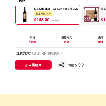
可選擇
Mollydooker Two Left Feet 750ML
原箱
指定分類85折
$168.00
$1
$238.00
規格
儲存方式
產地
750ML
常溫
澳洲
送貨方式
送貨
門市自取
加入購物車
同朋友分享