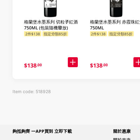
格蘭堡水墨系列 切粒子紅酒
格蘭堡水墨系列 赤霞珠紅
750ML (包裝隨機發放)
750ML
2件$138
指定分類85折
2件$138
指定分類85折
$138
$138
.00
.00
Item code: 518928
夠抵夠齊 一APP買到 立即下載
關於惠康
關於惠康