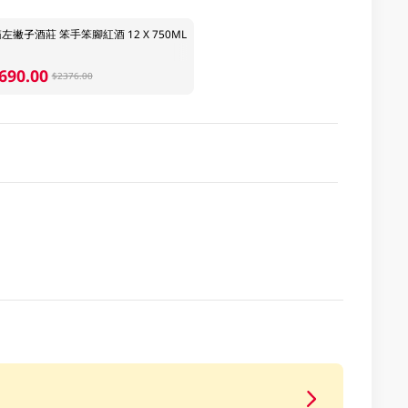
左撇子酒莊 笨手笨腳紅酒 12 X 750ML
690.00
$2376.00