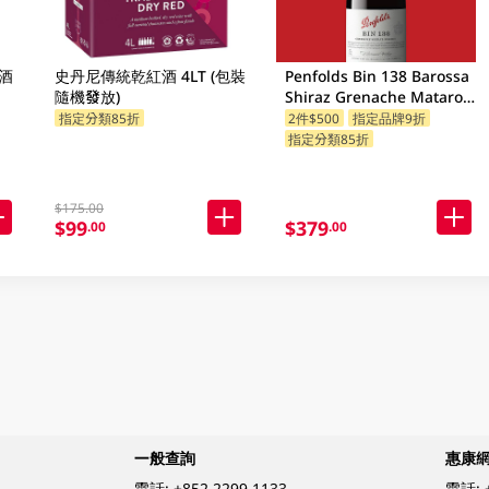
酒
史丹尼傳統乾紅酒 4LT (包裝
Penfolds Bin 138 Barossa
隨機發放)
Shiraz Grenache Mataro
750ML
指定分類85折
2件$500
指定品牌9折
指定分類85折
$175.00
$99
$379
.00
.00
一般查詢
惠康
電話:
+852 2299 1133
電話: