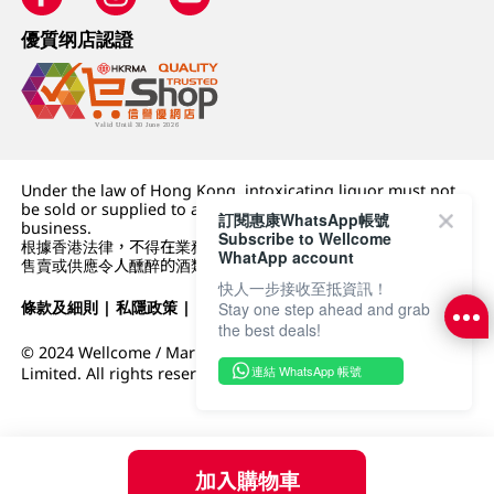
優質纲店認證
Under the law of Hong Kong, intoxicating liquor must not
be sold or supplied to a minor (under 18) in the course of
訂閱惠康WhatsApp帳號
business.
Subscribe to Wellcome
根據香港法律，不得在業務過程中，向未成年人 (18 歲以下人士)
WhatApp account
售賣或供應令人醺醉的酒類。
快人一步接收至抵資訊！
條款及細則
|
私隱政策
|
DFI零售集團
Stay one step ahead and grab
the best deals!
© 2024 Wellcome / Market Place. The Dairy Farm Company
連結 WhatsApp 帳號
Limited. All rights reserved.
加入購物車