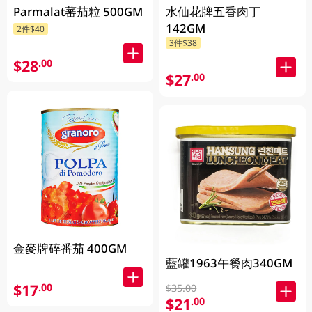
Parmalat蕃茄粒 500GM
水仙花牌五香肉丁
142GM
2件$40
3件$38
$28
.00
$27
.00
金麥牌碎番茄 400GM
藍罐1963午餐肉340GM
$17
.00
$35.00
$21
.00