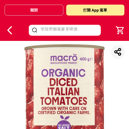
關閉
打開 App 落單
V
alid Until 30 June 2026