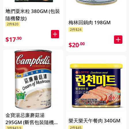
地捫粟米粒 380GM (包裝
隨機發放)
梅林回鍋肉 198GM
2件$20
2件$24
$17
.90
$20
.00
金寶湯忌廉蘑菇湯
樂天樂天午餐肉 340GM
295GM (新舊包裝隨機發
2件$45
3件$43.9