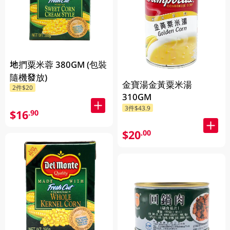
地捫粟米蓉 380GM (包裝
隨機發放)
金寶湯金黃粟米湯
2件$20
310GM
3件$43.9
$16
.90
$20
.00