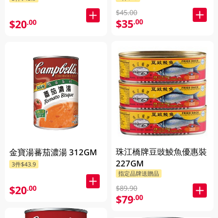
貨) (包裝隨機發放)
$45.00
$35
.00
$20
.00
珠江橋牌豆豉鯪魚優惠裝
金寶湯蕃茄濃湯 312GM
227GM
3件$43.9
指定品牌送贈品
$20
.00
$89.90
$79
.00