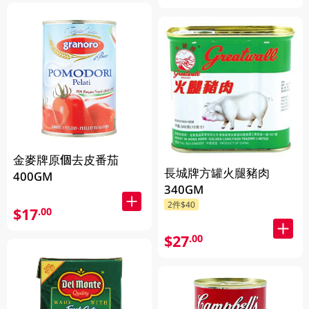
金麥牌原個去皮番茄
長城牌方罐火腿豬肉
400GM
340GM
2件$40
$17
.00
$27
.00