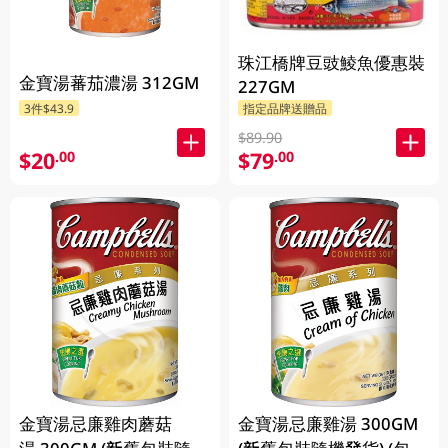
珠江橋牌豆豉鯪魚優惠裝
金寶湯蕃茄濃湯 312GM
227GM
3件$43.9
指定品牌送贈品
$89.90
$20
$79
.00
.00
金寶湯忌廉雞肉蘑菇
金寶湯忌廉雞湯 300GM