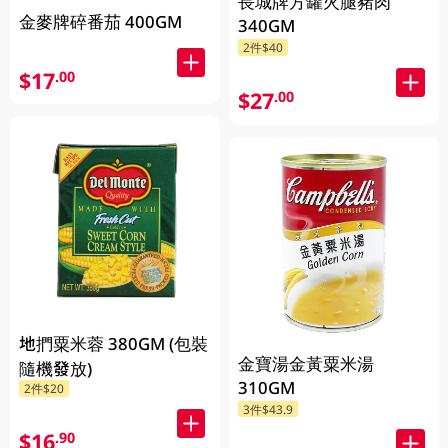
長城牌方罐火腿豬肉
金麥牌碎番茄 400GM
340GM
2件$40
$17
.00
$27
.00
地捫粟米蓉 380GM (包裝
金寶湯金黃粟米湯
隨機發放)
310GM
2件$20
3件$43.9
$16
.90