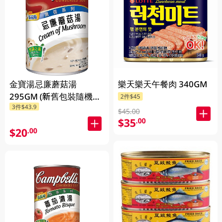
金寶湯忌廉蘑菇湯
樂天樂天午餐肉 340GM
295GM (新舊包裝隨機發
2件$45
3件$43.9
貨) (包裝隨機發放)
$45.00
$35
.00
$20
.00