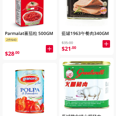
Parmalat蕃茄粒 500GM
藍罐1963午餐肉340GM
2件$40
$35.00
$21
.00
$28
.00