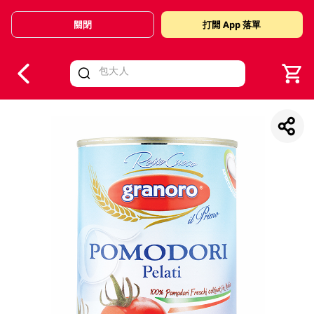
關閉
打開 App 落單
V
alid Until 30 June 2026