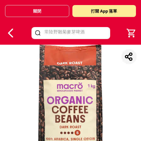
關閉
打開 App 落單
V
alid Until 30 June 2026