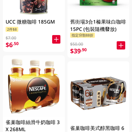
UCC 微糖咖啡 185GM
舊街場3合1榛果味白咖啡
15PC (包裝隨機發放)
2件$8
指定分類88折
$7.00
$6
.50
$50.00
$39
.90
雀巢咖啡絲滑牛奶咖啡 3
雀巢咖啡美式醇黑咖啡 6
X 268ML