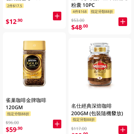
粉囊 10PC
2件$17.5
4件$168
指定分類88折
$12
.90
$53.00
$48
.00
雀巢咖啡金牌咖啡
名仕經典深焙咖啡
120GM
200GM (包裝隨機發放)
指定分類88折
指定分類88折
$96.00
$59
.90
$117.00
.00