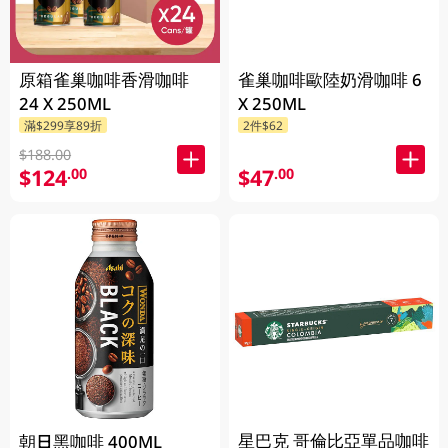
原箱雀巢咖啡香滑咖啡
雀巢咖啡歐陸奶滑咖啡 6
24 X 250ML
X 250ML
滿$299享89折
2件$62
$188.00
$124
$47
.00
.00
星巴克 哥倫比亞單品咖啡
朝日黑咖啡 400ML