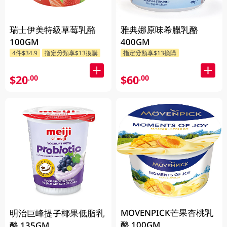
瑞士伊美特級草莓乳酪
雅典娜原味希臘乳酪
100GM
400GM
4件$34.9
指定分類享$13換購
指定分類享$13換購
$20
$60
.00
.00
MOVENPICK芒果杏桃乳
明治巨峰提子椰果低脂乳
酪 100GM
酪 135GM