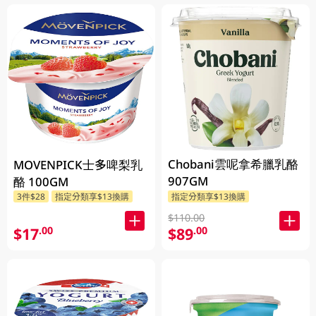
Chobani雲呢拿希臘乳酪
MOVENPICK士多啤梨乳
907GM
酪 100GM
3件$28
指定分類享$13換購
指定分類享$13換購
$110.00
$17
$89
.00
.00