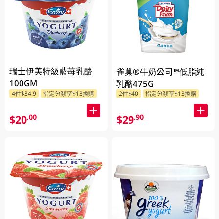
瑞士伊美特級藍苺乳酪
雀巢®牛奶公司™低脂純
100GM
乳酪475G
4件$34.9
指定分類享$13換購
2件$40
指定分類享$13換購
$20
$29
.00
.90