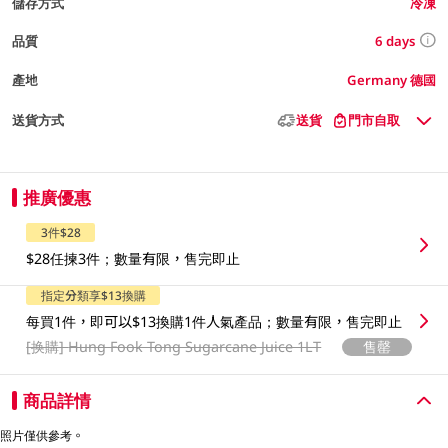
儲存方式
冷凍
6 days
品質
產地
Germany 德國
送貨方式
送貨
門市自取
推廣優惠
3件$28
$28任揀3件；數量有限，售完即止
指定分類享$13換購
每買1件，即可以$13換購1件人氣產品；數量有限，售完即止
[换購]
Hung Fook Tong Sugarcane Juice 1LT
售罄
商品詳情
照片僅供參考。