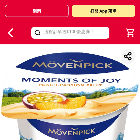
關閉
打開 App 落單
V
alid Until 30 June 2026