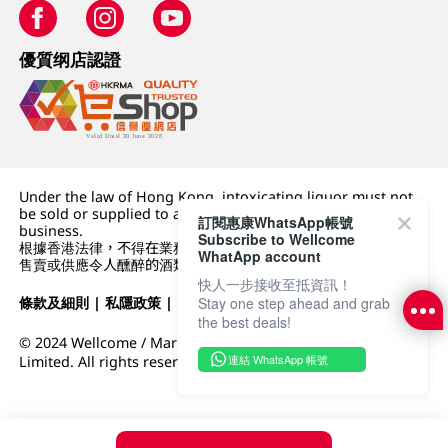
優質纲店認證
Under the law of Hong Kong, intoxicating liquor must not
be sold or supplied to a minor (under 18) in the course of
訂閱惠康WhatsApp帳號
business.
Subscribe to Wellcome
根據香港法律，不得在業務過程中，向未成年人 (18 歲以下人士)
WhatApp account
售賣或供應令人醺醉的酒類。
快人一步接收至抵資訊！
條款及細則
|
私隱政策
|
DFI零售集團
Stay one step ahead and grab
the best deals!
© 2024 Wellcome / Market Place. The Dairy Farm Company
連結 WhatsApp 帳號
Limited. All rights reserved.