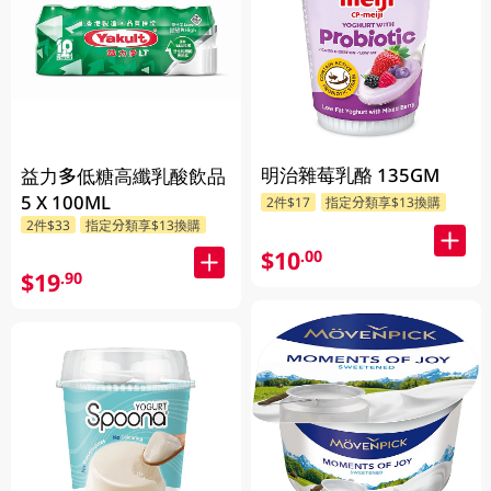
明治雜莓乳酪 135GM
益力多低糖高纖乳酸飲品
5 X 100ML
2件$17
指定分類享$13換購
2件$33
指定分類享$13換購
$10
.00
$19
.90