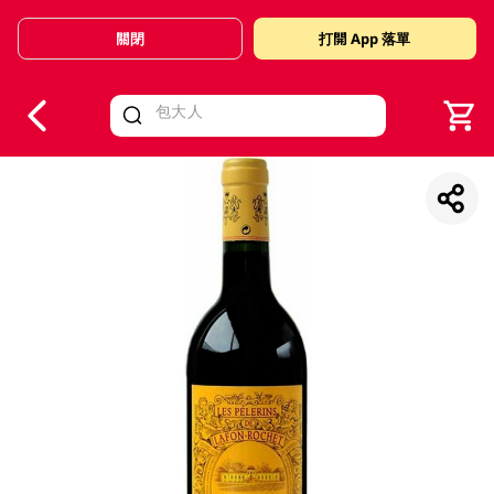
關閉
打開 App 落單
V
alid Until 30 June 2026