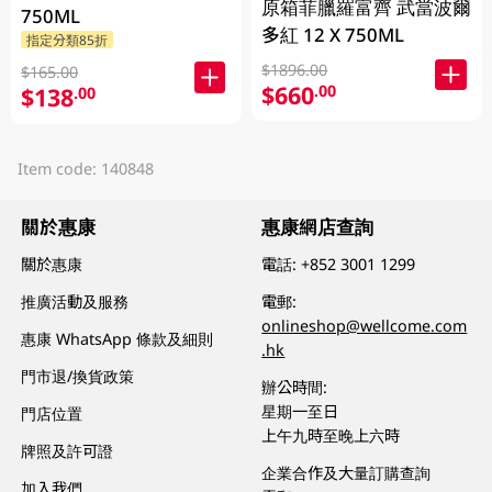
原箱菲臘羅富齊 武當波爾
750ML
多紅 12 X 750ML
指定分類85折
$1896.00
$165.00
$660
.00
$138
.00
Item code: 140848
關於惠康
惠康網店查詢
關於惠康
電話:
+852 3001 1299
推廣活動及服務
電郵:
onlineshop@wellcome.com
惠康 WhatsApp 條款及細則
.hk
門市退/換貨政策
辦公時間:
星期一至日
門店位置
上午九時至晚上六時
牌照及許可證
企業合作及大量訂購查詢
加入我們