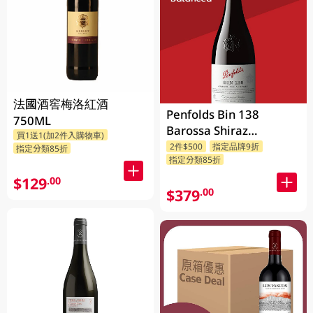
法國酒窖梅洛紅酒
Penfolds Bin 138
750ML
Barossa Shiraz
買1送1(加2件入購物車)
Grenache Mataro
2件$500
指定品牌9折
指定分類85折
指定分類85折
750ML
$129
.00
$379
.00