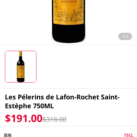
1/1
Les Pélerins de Lafon-Rochet Saint-
Estèphe 750ML
$191.00
$318.00
規格
75CL