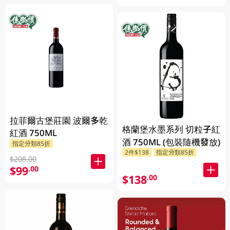
拉菲爾古堡莊園 波爾多乾
格蘭堡水墨系列 切粒子紅
紅酒 750ML
酒 750ML (包裝隨機發放)
指定分類85折
2件$138
指定分類85折
$208.00
$99
.00
$138
.00