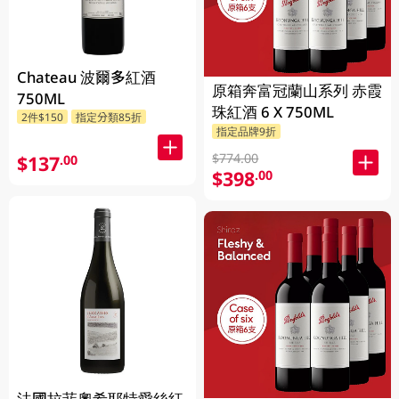
Chateau 波爾多紅酒
原箱奔富冠蘭山系列 赤霞
750ML
珠紅酒 6 X 750ML
2件$150
指定分類85折
指定品牌9折
$774.00
$137
.00
$398
.00
法國拉菲奧希耶特愛絲紅