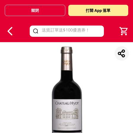
關閉
打開 App 落單
V
alid Until 30 June 2026