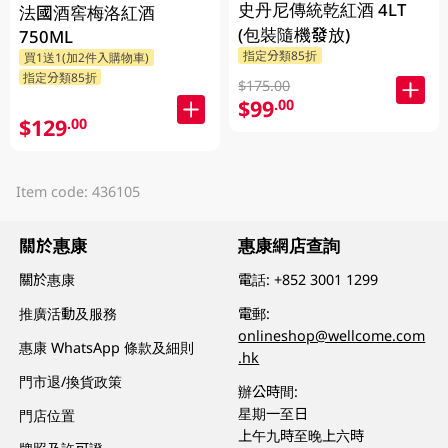
史丹尼傳統乾紅酒 4LT
法國酒窖梅洛紅酒
(包裝隨機發放)
750ML
指定分類85折
買1送1(加2件入購物車)
指定分類85折
$175.00
$99
.00
$129
.00
Item code: 436105
關於惠康
惠康網店查詢
關於惠康
電話:
+852 3001 1299
推廣活動及服務
電郵:
onlineshop@wellcome.com
惠康 WhatsApp 條款及細則
.hk
門市退/換貨政策
辦公時間:
星期一至日
門店位置
上午九時至晚上六時