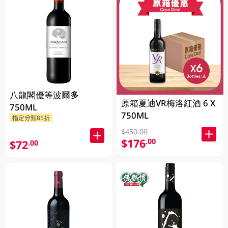
八龍閣優等波爾多
原箱夏迪VR梅洛紅酒 6 X
750ML
750ML
指定分類85折
$450.00
$176
.00
$72
.00