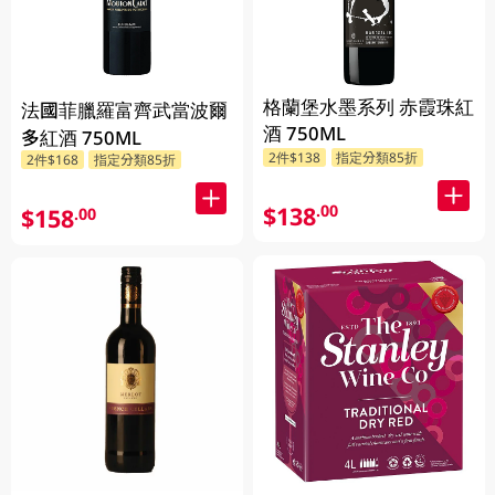
格蘭堡水墨系列 赤霞珠紅
法國菲臘羅富齊武當波爾
酒 750ML
多紅酒 750ML
2件$138
指定分類85折
2件$168
指定分類85折
$138
.00
$158
.00