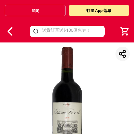
關閉
打開 App 落單
V
alid Until 30 June 2026