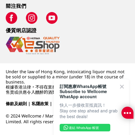
關注我們
優質纲店認證
Under the law of Hong Kong, intoxicating liquor must not
be sold or supplied to a minor (under 18) in the course of
business.
訂閱惠康WhatsApp帳號
根據香港法律，不得在業務過程中，向未成年人 (18 歲以下人士)
Subscribe to Wellcome
售賣或供應令人醺醉的酒類。
WhatApp account
條款及細則
|
私隱政策
|
DFI零售集團
快人一步接收至抵資訊！
Stay one step ahead and grab
© 2024 Wellcome / Market Place. The Dairy Farm Company
the best deals!
Limited. All rights reserved.
連結 WhatsApp 帳號