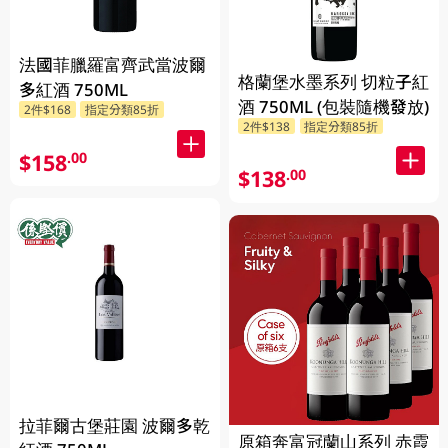
法國菲臘羅富齊武當波爾
格蘭堡水墨系列 切粒子紅
多紅酒 750ML
酒 750ML (包裝隨機發放)
2件$168
指定分類85折
2件$138
指定分類85折
$158
.00
$138
.00
拉菲爾古堡莊園 波爾多乾
原箱奔富冠蘭山系列 赤霞