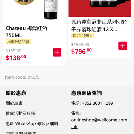
原箱奔富冠蘭山系列切粒
Chateau 梅鐸紅酒
子赤霞珠紅酒 12 X
750ML
指定品牌9折
750ML
指定分類85折
$1548.00
$796
.00
$165.00
$138
.00
Item code: 312751
關於惠康
惠康網店查詢
關於惠康
電話:
+852 3001 1299
推廣活動及服務
電郵:
onlineshop@wellcome.com
惠康 WhatsApp 條款及細則
.hk
門市退/換貨政策