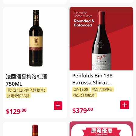
Penfolds Bin 138
法國酒窖梅洛紅酒
Barossa Shiraz
750ML
Grenache Mataro
2件$500
指定品牌9折
買1送1(加2件入購物車)
指定分類85折
750ML
指定分類85折
$379
.00
$129
.00