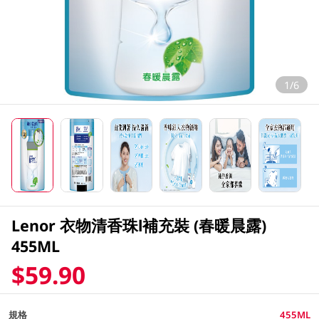
1/6
Lenor 衣物清香珠l補充裝 (春暖晨露)
455ML
$59.90
規格
455ML