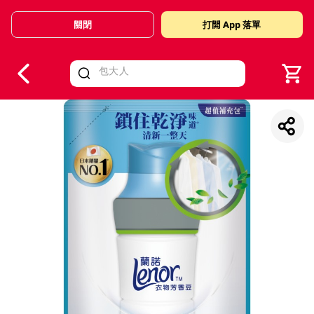
關閉
打開 App 落單
V
alid Until 30 June 2026