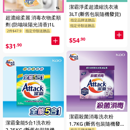
潔霸淨柔超濃縮洗衣液
3LT (新舊包裝隨機發貨)
超濃縮柔麗 消毒衣物柔順
指定品牌送贈品
劑 (防噏味陽光清香)1L
指定分類送贈品
2件$47.9
指定分類送贈品
$54
.90
$31
.90
潔霸殺菌消毒洗衣粉
潔霸全能5合1洗衣粉
1.7KG (新舊包裝隨機發
2.25KG (新舊包裝隨機發
指定品牌送贈品