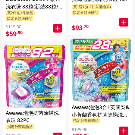
洗衣珠 88粒(新裝88粒/舊
買1送1(加2件入購物車)
指定分類送贈品
買2件送1件贈品
裝72粒隨機發貨)
指定分類送贈品
$93
.70
$119.90
$59
.90
Awawa泡泡3合1英國梨&
Awawa泡泡抗菌除蟎洗
小蒼蘭香氛抗菌除蟎洗衣
衣珠 82PC
指定分類送贈品
珠 60PC
指定分類送贈品
$129.90