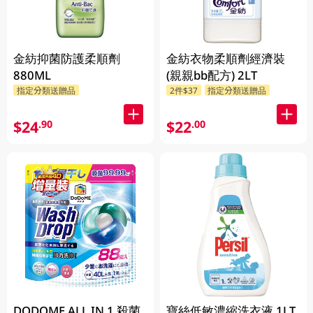
金紡抑菌防護柔順劑
金紡衣物柔順劑經濟裝
880ML
(親親bb配方) 2LT
指定分類送贈品
2件$37
指定分類送贈品
$24
$22
.90
.00
DODOME ALL IN 1 殺菌
寶絲低敏濃縮洗衣液 1LT