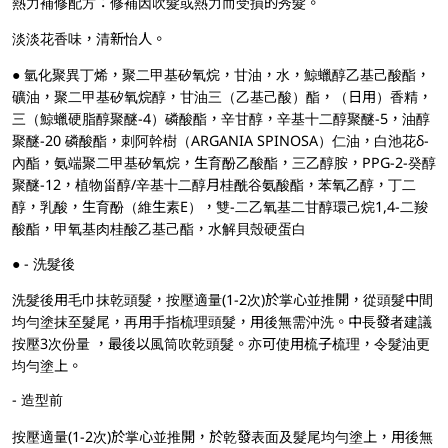
熱力補修配方：修補因吹髮或熱力而受損的秀髮。
淡淡花香味，清新怡人。
● 氫化聚異丁烯，聚二甲基矽氧烷，甘油，水，鯨蠟醇乙基己酸酯，
礦油，聚二甲基矽氧烷醇，甘油三（乙基己酸）酯，（日用）香精，
三（鯨蠟硬脂醇聚醚-4）磷酸酯，辛甘醇，辛基十二醇聚醚-5，油醇
聚醚-20 磷酸酯，刺阿幹樹（ARGANIA SPINOSA）仁油，白池花δ-
內酯，氨端聚二甲基矽氧烷，生育酚乙酸酯，三乙醇胺，PPG-2-癸醇
聚醚-12，植物甾醇/辛基十二醇月桂酰谷氨酸酯，苯氧乙醇，丁二
醇，乳酸，生育酚（維生素E），雙-二乙氧基二甘醇環己烷1,4-二羧
酸酯，甲氧基肉桂酸乙基己酯，水解貝殼硬蛋白
● - 洗髮後
洗髮後用毛巾抹乾頭髮，按壓適量(1-2次)於掌心並推開，從頭髮中間
均勻塗抹至髮尾，再用手指梳理頭髮，用後​​無需沖洗。中長發者建議
按壓3次份量 ，最後以風筒吹乾頭髮。亦可使用梳子梳理，令髮油更
均勻塗上。
- 造型前
按壓適量(1-2次)於掌心並推開，於乾發表面及髮尾均勻塗上，用後無