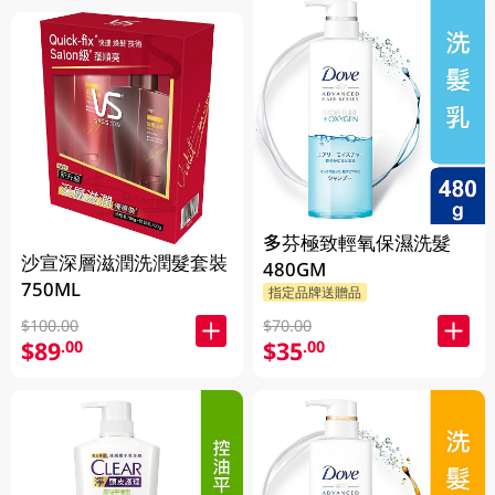
多芬極致輕氧保濕洗髮
沙宣深層滋潤洗潤髮套裝
480GM
750ML
指定品牌送贈品
$100.00
$70.00
$89
$35
.00
.00