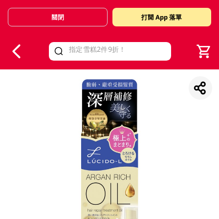
關閉
打開 App 落單
V
alid Until 30 June 2026