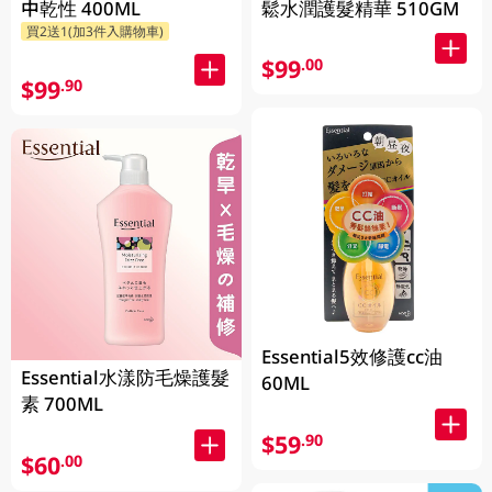
中乾性 400ML
鬆水潤護髮精華 510GM
買2送1(加3件入購物車)
$99
.00
$99
.90
Essential5效修護cc油
Essential水漾防毛燥護髮
60ML
素 700ML
$59
.90
$60
.00