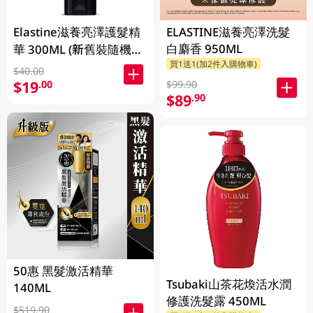
Elastine滋養亮澤護髮精
ELASTINE滋養亮澤洗髮
白麝香 950ML
華 300ML (新舊裝隨機發
買1送1(加2件入購物車)
貨)
$40.00
$19
.00
$99.90
$89
.90
50惠 黑髮激活精華
Tsubaki山茶花煥活水潤
140ML
修護洗髮露 450ML
$519.90