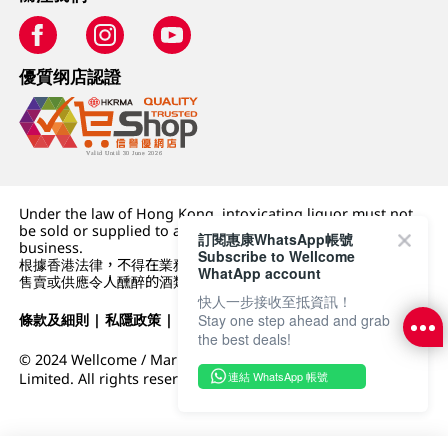
優質纲店認證
Under the law of Hong Kong, intoxicating liquor must not
be sold or supplied to a minor (under 18) in the course of
訂閱惠康WhatsApp帳號
business.
Subscribe to Wellcome
根據香港法律，不得在業務過程中，向未成年人 (18 歲以下人士)
WhatApp account
售賣或供應令人醺醉的酒類。
快人一步接收至抵資訊！
條款及細則
|
私隱政策
|
DFI零售集團
Stay one step ahead and grab
the best deals!
© 2024 Wellcome / Market Place. The Dairy Farm Company
連結 WhatsApp 帳號
Limited. All rights reserved.