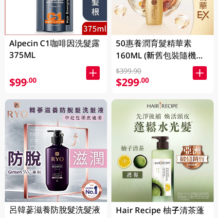
Alpecin C1咖啡因洗髮露
50惠養潤育髮精華素
375ML
160ML (新舊包裝隨機發
貨)
$399.90
$99
$299
.00
.00
呂韓蔘滋養防脫髮洗髮液
Hair Recipe 柚子清茶蓬