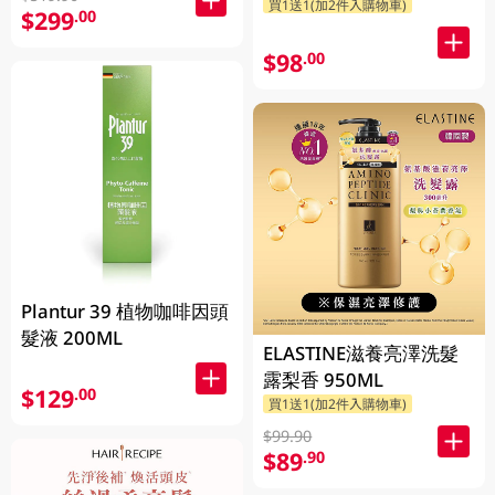
買1送1(加2件入購物車)
$299
.00
$98
.00
Plantur 39 植物咖啡因頭
髮液 200ML
ELASTINE滋養亮澤洗髮
露梨香 950ML
$129
.00
買1送1(加2件入購物車)
$99.90
$89
.90