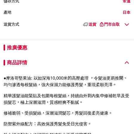
儲存方式
常溫
產地
日本
送貨方式
送貨
門市自取
推廣優惠
商品詳情
●摩洛哥堅果油: 以如深海10,000米的高壓處理 ，令髮油更易推開、
均勻滲透每根髮絲，強大保濕力能修護秀髮，重現柔順亮澤。
精華護髮油能緊貼及包圍每根髮絲，持續由外到內集中修補乾旱及受
損髮芯，極上深層滋潤，質感輕爽不黏膩。
修補脆弱、受損髮絲，深層滋潤髮芯，秀髮回復柔亮健康。
防禦紫外線配方：高效保護秀髮免受日光侵害。